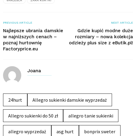
VARLESCA
ZARA KURTKI
PREVIOUS ARTICLE
NEXT ARTICLE
Najlepsze ubrania damskie
Gdzie kupić modne duże
w najniższych cenach –
rozmiary – nowa kolekcja
poznaj hurtownię
odzieży plus size z eButik.pl!
Factoryprice.eu
Joana
24hurt
Allegro sukienki damskie wyprzedaż
Allegro sukienki do 50 zł
allegro tanie sukienki
allegro wyprzedaż
asg hurt
bonprix sweter