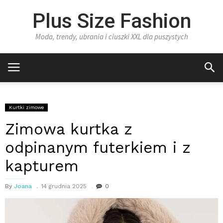
Plus Size Fashion
Moda, trendy, ubrania i ciuszki XXL dla puszystych
Kurtki zimowe
Zimowa kurtka z
odpinanym futerkiem i z
kapturem
By
Joana
14 grudnia 2025
0