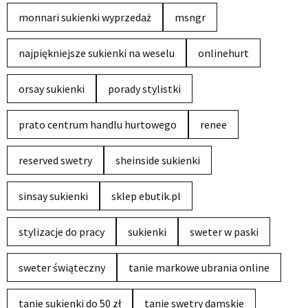
monnari sukienki wyprzedaż
msngr
najpiękniejsze sukienki na weselu
onlinehurt
orsay sukienki
porady stylistki
prato centrum handlu hurtowego
renee
reserved swetry
sheinside sukienki
sinsay sukienki
sklep ebutik.pl
stylizacje do pracy
sukienki
sweter w paski
sweter świąteczny
tanie markowe ubrania online
tanie sukienki do 50 zł
tanie swetry damskie