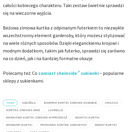
całości kobiecego charakteru. Taki zestaw świetnie sprawdzi
się na wieczorne wyjścia.
Beżowa zimowa kurtka z odpinanym futerkiem to niezwykle
wszechstronny element garderoby, który możesz stylizować
na wiele różnych sposobów. Dzięki eleganckiemu krojowi i
modnym dodatkom, takim jak futerko, sprawdzi się zarówno
na co dzień, jak i na bardziej formalne okazje.
Polecamy też: Co
zamiast sheinside
sukienki
– popularne
sklepy z sukienkami.
TAGS
ANDŻELA
BONPRIX KURTKI ZIMOWE DAMSKIE
CHICACA
KURTKA ZIMOWA NIKE
LAURELLE
MARKOWE KURTKI ZIMOWE WYPRZEDAŻ
MOHITO KURTKI
MONNARI KURTKI
PRZECENA KURTEK ZIMOWYCH
SINSAY KURTKI