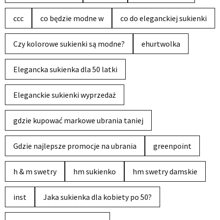
ccc
co będzie modne w
co do eleganckiej sukienki
Czy kolorowe sukienki są modne?
ehurtwolka
Elegancka sukienka dla 50 latki
Eleganckie sukienki wyprzedaż
gdzie kupować markowe ubrania taniej
Gdzie najlepsze promocje na ubrania
greenpoint
h & m swetry
hm sukienko
hm swetry damskie
inst
Jaka sukienka dla kobiety po 50?