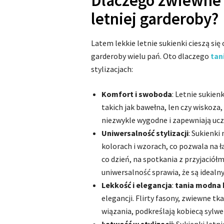
Dlaczego zwiewne 
letniej garderoby?
Latem lekkie letnie sukienki cieszą si
garderoby wielu pań. Oto dlaczego
tan
stylizacjach:
Komfort i swoboda
: Letnie sukie
takich jak bawełna, len czy wiskoza
niezwykle wygodne i zapewniają uczu
Uniwersalność stylizacji
: Sukienki
kolorach i wzorach, co pozwala na ł
co dzień, na spotkania z przyjaciółm
uniwersalność sprawia, że są idealn
Lekkość i elegancja
:
tania modna 
elegancji. Flirty fasony, zwiewne tka
wiązania, podkreślają kobiecą sylwet