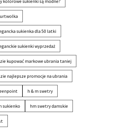
y kolorowe sukienki są modne?
urtwolka
egancka sukienka dla 50 latki
eganckie sukienki wyprzedaż
zie kupować markowe ubrania taniej
zie najlepsze promocje na ubrania
eenpoint
h & m swetry
 sukienko
hm swetry damskie
st