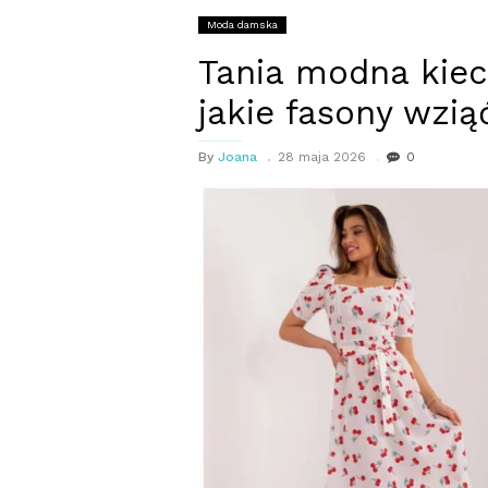
Moda damska
Tania modna kiec
jakie fasony wzi
By
Joana
28 maja 2026
0