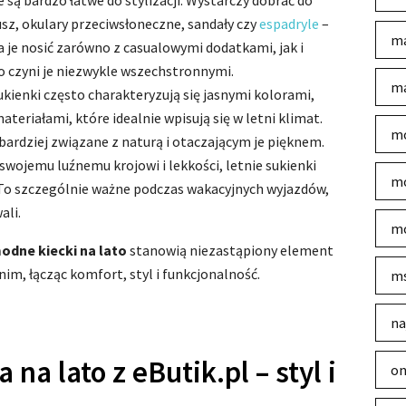
ie są bardzo łatwe do stylizacji. Wystarczy dobrać do
sz, okulary przeciwsłoneczne, sandały czy
espadryle
–
ma
 je nosić zarówno z casualowymi dodatkami, jak i
o czyni je niezwykle wszechstronnymi.
ma
sukienki często charakteryzują się jasnymi kolorami,
eriałami, które idealnie wpisują się w letni klimat.
mo
bardziej związane z naturą i otaczającym je pięknem.
i swojemu luźnemu krojowi i lekkości, letnie sukienki
mo
To szczególnie ważne podczas wakacyjnych wyjazdów,
ali.
mo
odne kiecki na lato
stanowią niezastąpiony element
nim, łącząc komfort, styl i funkcjonalność.
m
na
na lato z eButik.pl – styl i
on