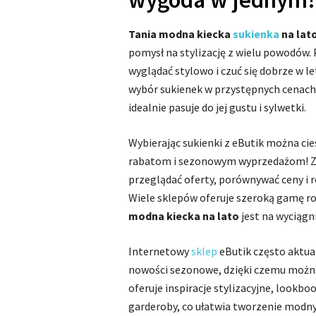
Tania modna kiecka
sukienka
na lat
pomysł na stylizację z wielu powodów.
wyglądać stylowo i czuć się dobrze w le
wybór sukienek w przystępnych cenach,
idealnie pasuje do jej gustu i sylwetki.
Wybierając sukienki z eButik można ci
rabatom i sezonowym wyprzedażom! Z
przeglądać oferty, porównywać ceny i 
Wiele sklepów oferuje szeroką gamę r
modna kiecka na lato
jest na wyciągni
Internetowy
sklep
eButik często aktual
nowości sezonowe, dzięki czemu można
oferuje inspiracje stylizacyjne, lookbo
garderoby, co ułatwia tworzenie modny