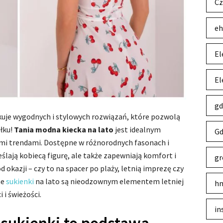
Cz
eh
El
El
gd
kuje wygodnych i stylowych rozwiązań, które pozwolą
łku!
Tania modna kiecka na lato
jest idealnym
Gd
mi trendami. Dostępne w różnorodnych fasonach i
eślają kobiecą figurę, ale także zapewniają komfort i
gr
d okazji – czy to na spacer po plaży, letnią imprezę czy
ne
sukienki
na lato są nieodzownym elementem letniej
hm
 i świeżości.
in