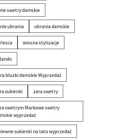
nie swetry damskie
nie ubrania
ubrania damskie
rlesca
wiosna stylizacje
lando
ra bluzki damskie Wyprzedaż
ra sukienki
zara swetry
ra swetrym Markowe swetry
mskie wyprzedaż
iewne sukienki na lato wyprzedaż