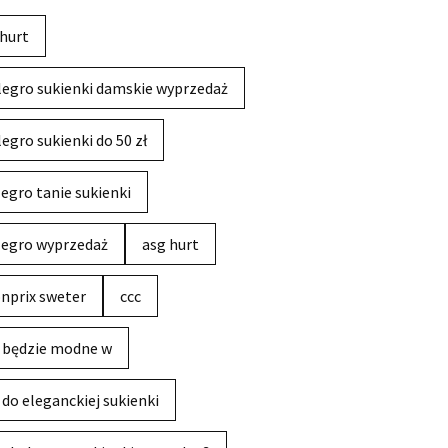
hurt
legro sukienki damskie wyprzedaż
legro sukienki do 50 zł
legro tanie sukienki
legro wyprzedaż
asg hurt
nprix sweter
ccc
 będzie modne w
 do eleganckiej sukienki