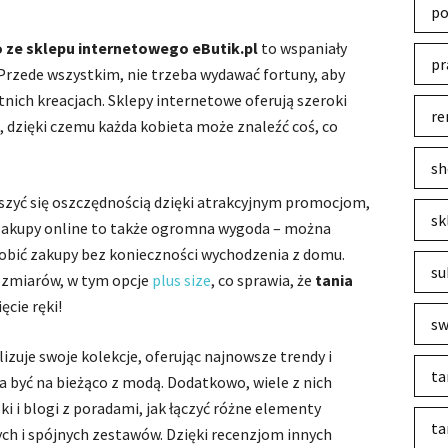
po
o ze sklepu internetowego eButik.pl
to wspaniały
pr
 Przede wszystkim, nie trzeba wydawać fortuny, aby
tnich kreacjach. Sklepy internetowe oferują szeroki
re
 dzięki czemu każda kobieta może znaleźć coś, co
sh
eszyć się oszczędnością dzięki atrakcyjnym promocjom,
sk
akupy online to także ogromna wygoda – można
robić zakupy bez konieczności wychodzenia z domu.
su
ozmiarów, w tym opcje
plus size
, co sprawia, że
tania
ęcie ręki!
sw
izuje swoje kolekcje, oferując najnowsze trendy i
ta
 być na bieżąco z modą. Dodatkowo, wiele z nich
oki i blogi z poradami, jak łączyć różne elementy
ta
ch i spójnych zestawów. Dzięki recenzjom innych