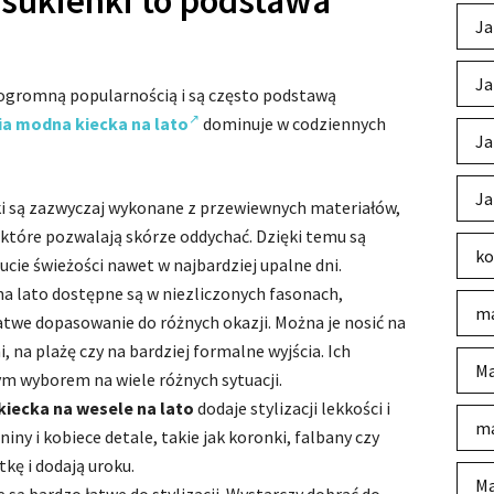
sukienki to podstawa
Ja
Ja
ę ogromną popularnością i są często podstawą
ia modna kiecka na lato
dominuje w codziennych
Ja
Ja
nki są zazwyczaj wykonane z przewiewnych materiałów,
, które pozwalają skórze oddychać. Dzięki temu są
ko
cie świeżości nawet w najbardziej upalne dni.
 na lato dostępne są w niezliczonych fasonach,
ma
atwe dopasowanie do różnych okazji. Można je nosić na
i, na plażę czy na bardziej formalne wyjścia. Ich
Ma
ym wyborem na wiele różnych sytuacji.
kiecka na wesele na lato
dodaje stylizacji lekkości i
ma
niny i kobiece detale, takie jak koronki, falbany czy
kę i dodają uroku.
Ma