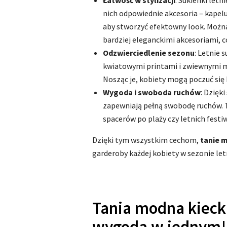
Łatwość w stylizacji
: Sukienki letn
nich odpowiednie akcesoria – kapelu
aby stworzyć efektowny look. Można
bardziej eleganckimi akcesoriami, c
Odzwierciedlenie sezonu
: Letnie 
kwiatowymi printami i zwiewnymi mat
Nosząc je, kobiety mogą poczuć się 
Wygoda i swoboda ruchów
: Dzięk
zapewniają pełną swobodę ruchów. 
spacerów po plaży czy letnich festiw
Dzięki tym wszystkim cechom,
tanie m
garderoby każdej kobiety w sezonie let
Tania modna kiecka 
wygoda w jednym!