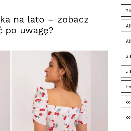
24
ka na lato – zobacz
Al
ąć po uwagę?
Al
al
al
bo
co
co