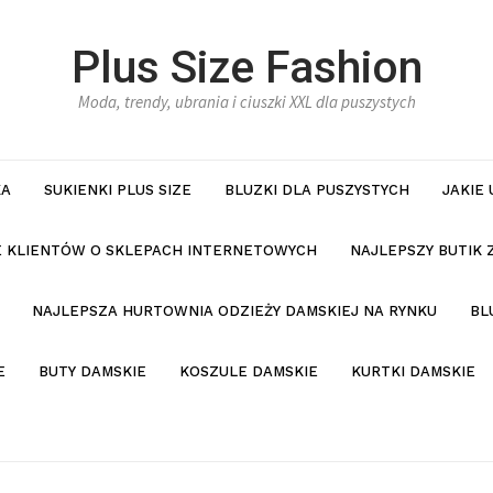
Plus Size Fashion
Moda, trendy, ubrania i ciuszki XXL dla puszystych
KA
SUKIENKI PLUS SIZE
BLUZKI DLA PUSZYSTYCH
JAKIE
IE KLIENTÓW O SKLEPACH INTERNETOWYCH
NAJLEPSZY BUTIK 
NAJLEPSZA HURTOWNIA ODZIEŻY DAMSKIEJ NA RYNKU
BL
E
BUTY DAMSKIE
KOSZULE DAMSKIE
KURTKI DAMSKIE