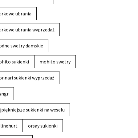
rkowe ubrania
rkowe ubrania wyprzedaż
dne swetry damskie
hito sukienki
mohito swetry
nnari sukienki wyprzedaż
sngr
jpiękniejsze sukienki na weselu
linehurt
orsay sukienki