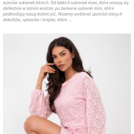
wzorów sukienek letnich. Od lekkich sukienek maxi, które unoszą się
delikatnie w letnim wietrze, po zwiewne sukienki mini, które
podkreślają naszą kobiecość. Możemy wybierać spośród różnych
dekoltów, rękawów i krojów, które …