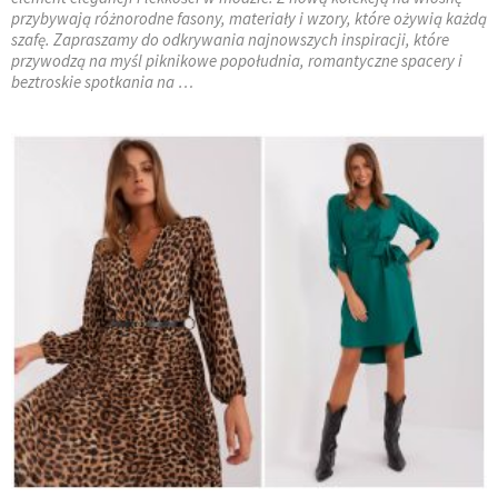
przybywają różnorodne fasony, materiały i wzory, które ożywią każdą
szafę. Zapraszamy do odkrywania najnowszych inspiracji, które
przywodzą na myśl piknikowe popołudnia, romantyczne spacery i
beztroskie spotkania na …