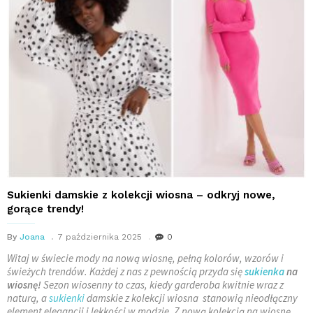
Sukienki damskie z kolekcji wiosna – odkryj nowe,
gorące trendy!
By
Joana
7 października 2025
0
Witaj w świecie mody na nową wiosnę, pełną kolorów, wzorów i
świeżych trendów. Każdej z nas z pewnością przyda się
sukienka
na
wiosnę!
Sezon wiosenny to czas, kiedy garderoba kwitnie wraz z
naturą, a
sukienki
damskie z kolekcji wiosna
stanowią nieodłączny
element elegancji i lekkości w modzie. Z nową kolekcją na wiosnę