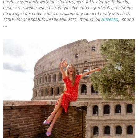
niezliczonym możliwościom stylizacyjnym, jakie oferują. Sukienki,
będące niezwykle wszechstronnym elementem garderoby, zasługują
na uwagę i docenienie jako niezastąpiony element mody damskiej.
Tanie i modne koszulowe sukienki zara, modna lou
sukienka
, modna
…