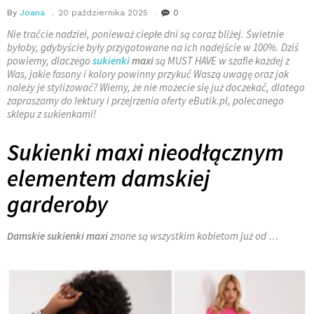
By
Joana
20 października 2025
0
Nie traćcie nadziei, ponieważ ciepłe dni są coraz bliżej. Świetnie
byłoby, gdybyście były przygotowane na ich nadejście w 100%. Dziś
powiemy, dlaczego
sukienki
maxi
są MUST HAVE w szafie każdej z
Was, jakie fasony i kolory powinny przykuć Waszą uwagę oraz jak
należy je stylizować? Wiemy, że nie możecie się już doczekać, dlatego
zapraszamy do lektury i przejrzenia oferty eButik.pl, polecanego
sklepu z sukienkami!
Sukienki maxi nieodłącznym
elementem damskiej
garderoby
Damskie sukienki maxi
znane są wszystkim kobietom już od
…