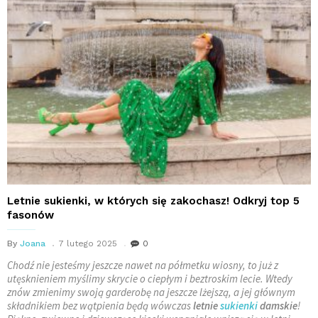
Letnie sukienki, w których się zakochasz! Odkryj top 5
fasonów
By
Joana
7 lutego 2025
0
Chodź nie jesteśmy jeszcze nawet na półmetku wiosny, to już z
utęsknieniem myślimy skrycie o ciepłym i beztroskim lecie. Wtedy
znów zmienimy swoją garderobę na jeszcze lżejszą, a jej głównym
składnikiem bez wątpienia będą wówczas
letnie
sukienki
damskie
!