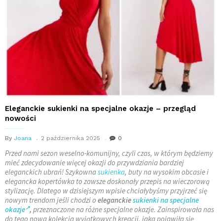
Eleganckie sukienki na specjalne okazje – przegląd
nowości
By
Joana
2 października 2025
0
Przed nami sezon weselno-komunijny, czyli czas, w którym będziemy
mieć zdecydowanie więcej okazji do przywdziania bardziej
eleganckich ubrań! Szykowna
sukienka
, buty na wysokim obcasie i
elegancka kopertówka to zawsze doskonały przepis na wieczorową
stylizację. Dlatego w dzisiejszym wpisie chciałybyśmy przyjrzeć się
nowym trendom jeśli chodzi o
eleganckie
sukienki na specjalne
okazje
,
przeznaczone na różne specjalne okazje. Zainspirowała nas
do tego nowa kolekcja wyjątkowych kreacji, jaka pojawiła się