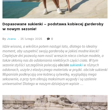
Dopasowane sukienki – podstawa kobiecej garderoby
w nowym sezonie!
By
Joana
25 lutego 2025
0
Idzie wiosna, a wkrótce potem nastąpi lato, dlatego to idealny
moment, aby uzupełnić swoją garderobę w jakieś modne kiecki!
Cieplejsze dni pozwolą nam nosić wreszcie nieco cieńsze modele, a
także skłonią nas do odsłaniania niektórych części ciała. W tym
sezonie styliści szczególnie polecają
obcisłe
sukienki
w różnych
odsłonach, uszyte z elastycznego materiału w prążki. obcisłe sukienki
Wspaniale podkręcają one kobiecą sylwetkę, wyglądają mega
seksownie, a przy tym oferują maksimum wygody i są szalenie
uniwersalne! Dlatego w naszym dzisiejszym wpisie …