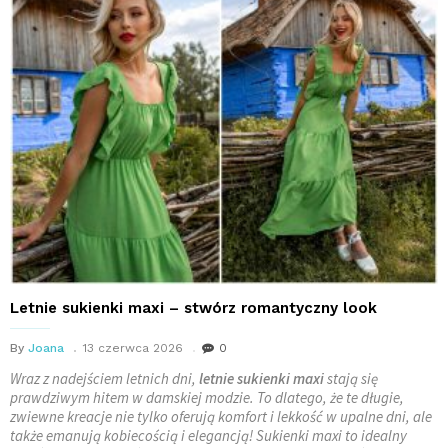
Letnie sukienki maxi – stwórz romantyczny look
By
Joana
13 czerwca 2026
0
Wraz z nadejściem letnich dni,
letnie sukienki maxi
stają się
prawdziwym hitem w damskiej modzie. To dlatego, że te długie,
zwiewne kreacje nie tylko oferują komfort i lekkość w upalne dni, ale
także emanują kobiecością i elegancją! Sukienki maxi to idealny