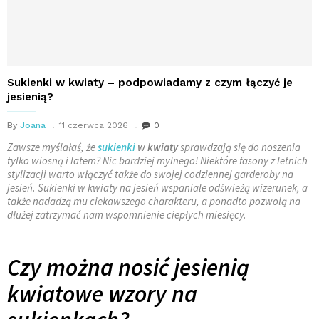
Sukienki w kwiaty – podpowiadamy z czym łączyć je
jesienią?
By
Joana
11 czerwca 2026
0
Zawsze myślałaś, że
sukienki
w kwiaty
sprawdzają się do noszenia
tylko wiosną i latem? Nic bardziej mylnego! Niektóre fasony z letnich
stylizacji warto włączyć także do swojej codziennej garderoby na
jesień. Sukienki w kwiaty na jesień wspaniale odświeżą wizerunek, a
także nadadzą mu ciekawszego charakteru, a ponadto pozwolą na
dłużej zatrzymać nam wspomnienie ciepłych miesięcy.
Czy można nosić jesienią
kwiatowe wzory na