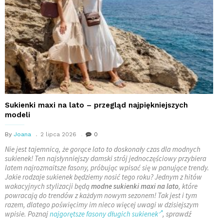
Sukienki maxi na lato – przegląd najpiękniejszych
modeli
By
Joana
2 lipca 2026
0
Nie jest tajemnicą, że gorące lato to doskonały czas dla modnych
sukienek! Ten najsłynniejszy damski strój jednoczęściowy przybiera
latem najrozmaitsze fasony, próbując wpisać się w panujące trendy.
Jakie rodzaje sukienek będziemy nosić tego roku? Jednym z hitów
wakacyjnych stylizacji będą
modne sukienki maxi na lato
, które
powracają do trendów z każdym nowym sezonem! Tak jest i tym
razem, dlatego poświęcimy im nieco więcej uwagi w dzisiejszym
wpisie. Poznaj
najgorętsze fasony długich sukienek
, sprawdź