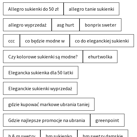
Allegro sukienki do 50 zł
allegro tanie sukienki
allegro wyprzedaż
asg hurt
bonprix sweter
ccc
co będzie modne w
co do eleganckiej sukienki
Czy kolorowe sukienki są modne?
ehurtwolka
Elegancka sukienka dla 50 latki
Eleganckie sukienki wyprzedaż
gdzie kupować markowe ubrania taniej
Gdzie najlepsze promocje na ubrania
greenpoint
h & m swetry
hm sukienko
hm swetry damskie