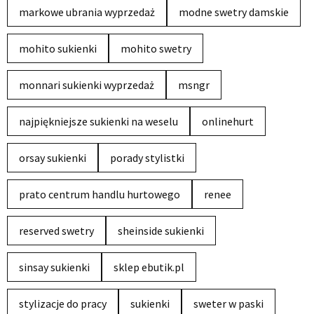
markowe ubrania wyprzedaż
modne swetry damskie
mohito sukienki
mohito swetry
monnari sukienki wyprzedaż
msngr
najpiękniejsze sukienki na weselu
onlinehurt
orsay sukienki
porady stylistki
prato centrum handlu hurtowego
renee
reserved swetry
sheinside sukienki
sinsay sukienki
sklep ebutik.pl
stylizacje do pracy
sukienki
sweter w paski