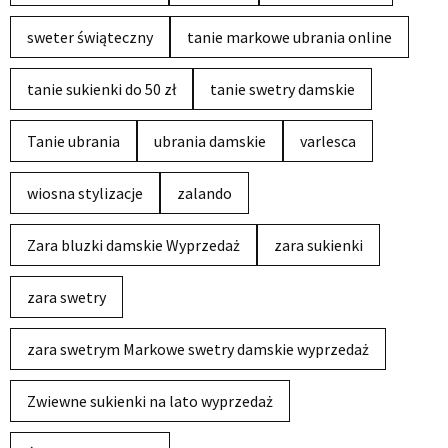
sweter świąteczny
tanie markowe ubrania online
tanie sukienki do 50 zł
tanie swetry damskie
Tanie ubrania
ubrania damskie
varlesca
wiosna stylizacje
zalando
Zara bluzki damskie Wyprzedaż
zara sukienki
zara swetry
zara swetrym Markowe swetry damskie wyprzedaż
Zwiewne sukienki na lato wyprzedaż