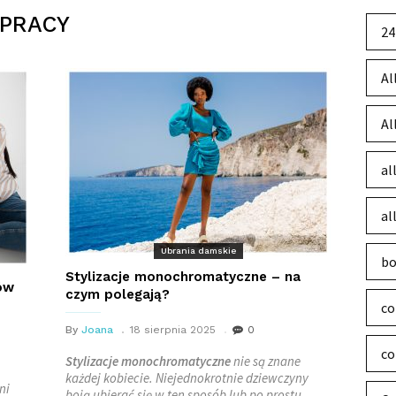
 PRACY
24
Al
Al
al
al
Ubrania damskie
bo
Stylizacje monochromatyczne – na
ów
czym polegają?
co
By
Joana
18 sierpnia 2025
0
co
Stylizacje monochromatyczne
nie są znane
każdej kobiecie. Niejednokrotnie dziewczyny
ni
boją ubierać się w ten sposób lub po prostu