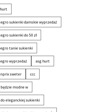
hurt
legro sukienki damskie wyprzedaż
legro sukienki do 50 zł
legro tanie sukienki
legro wyprzedaż
asg hurt
nprix sweter
ccc
 będzie modne w
 do eleganckiej sukienki