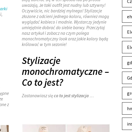
Cz
uważają, że taki outfit jest nudny lub sztywny!
arki
Oczywiście, nic bardziej mylnego! Stylizacje
i,
złożone z odcieni jednego koloru, również mogą
eh
wyglądać kobieco i modnie. Wystarczy jedynie
umiejętnie dobrać do siebie barwy. Przeczytaj
El
nasz artykuł i zobacz na czym polega
monochromatyczny look oraz jakie kolory będą
królować w tym sezonie!
El
Stylizacje
gd
monochromatyczne –
Gd
Co to jest?
o
gr
tępne
Zastanawiasz się
co to jest stylizacja
…
ze
ane z
hm
in