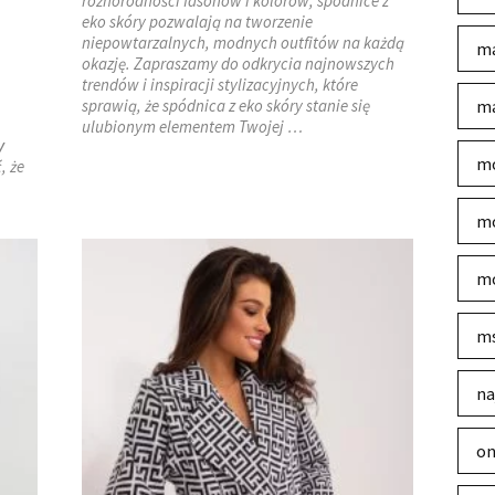
różnorodności fasonów i kolorów, spódnice z
eko skóry pozwalają na tworzenie
niepowtarzalnych, modnych outfitów na każdą
ma
okazję. Zapraszamy do odkrycia najnowszych
trendów i inspiracji stylizacyjnych, które
sprawią, że spódnica z eko skóry stanie się
ma
ulubionym elementem Twojej …
y
mo
, że
mo
mo
m
na
on