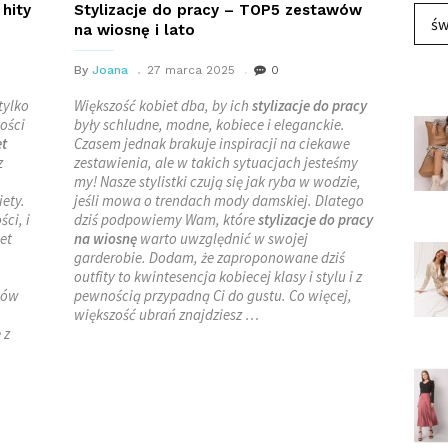
hity
Stylizacje do pracy – TOP5 zestawów
św
na wiosnę i lato
By
Joana
27 marca 2025
0
tylko
Większość kobiet dba, by ich
stylizacje do pracy
ości
były schludne, modne, kobiece i eleganckie.
t
Czasem jednak brakuje inspiracji na ciekawe
z
zestawienia, ale w takich sytuacjach jesteśmy
my! Nasze stylistki czują się jak ryba w wodzie,
ety.
jeśli mowa o trendach mody damskiej. Dlatego
ci, i
dziś podpowiemy Wam, które
stylizacje do pracy
et
na wiosnę
warto uwzględnić w swojej
garderobie. Dodam, że zaproponowane dziś
outfity to kwintesencja kobiecej klasy i stylu i z
tów
pewnością przypadną Ci do gustu. Co więcej,
większość ubrań znajdziesz …
 z