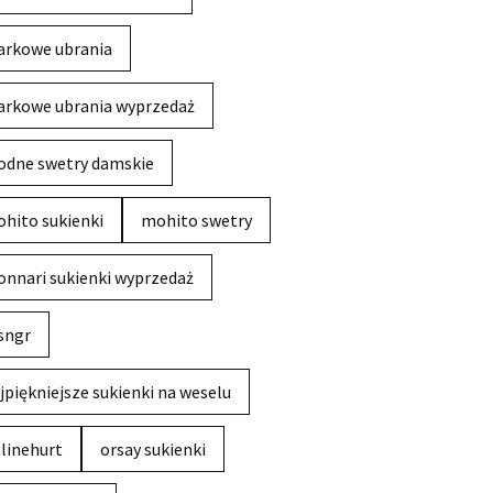
rkowe ubrania
rkowe ubrania wyprzedaż
dne swetry damskie
hito sukienki
mohito swetry
nnari sukienki wyprzedaż
sngr
jpiękniejsze sukienki na weselu
linehurt
orsay sukienki