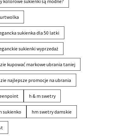
y kolorowe sukienki są modne?
urtwolka
egancka sukienka dla 50 latki
eganckie sukienki wyprzedaż
zie kupować markowe ubrania taniej
zie najlepsze promocje na ubrania
eenpoint
h & m swetry
 sukienko
hm swetry damskie
st