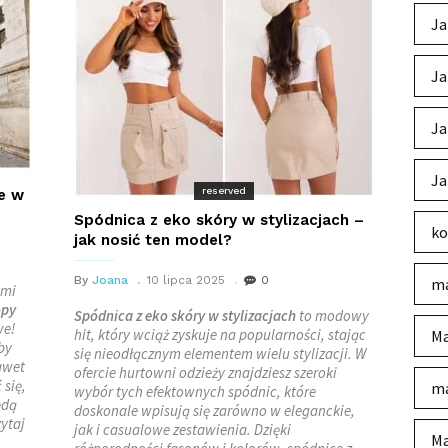
Ja
Ja
Ja
Ja
reserved
e w
Spódnica z eko skóry w stylizacjach –
ko
jak nosić ten model?
By
Joana
10 lipca 2025
0
ma
ymi
opy
Spódnica z eko skóry w stylizacjach
to modowy
we!
hit, który wciąż zyskuje na popularności, stając
Ma
by
się nieodłącznym elementem wielu stylizacji. W
awet
ofercie hurtowni odzieży znajdziesz szeroki
 się,
ma
wybór tych efektownych spódnic, które
ędą
doskonale wpisują się zarówno w eleganckie,
ytaj
jak i casualowe zestawienia. Dzięki
Ma