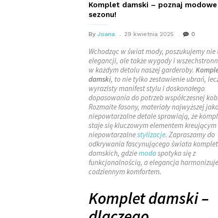
Komplet damski – poznaj modowe 
sezonu!
By
Joana
29 kwietnia 2025
0
Wchodząc w świat mody, poszukujemy nie 
elegancji, ale także wygody i wszechstronn
w każdym detalu naszej garderoby.
Komple
damski
, to nie tylko zestawienie ubrań, lec
wyrazisty manifest stylu i doskonałego
dopasowania do potrzeb współczesnej kobi
Rozmaite fasony, materiały najwyższej jakoś
niepowtarzalne detale sprawiają, że kompl
staje się kluczowym elementem kreującym
niepowtarzalne
stylizacje
. Zapraszamy do
odkrywania fascynującego świata komple
damskich, gdzie
moda
spotyka się z
funkcjonalnością, a elegancja harmonizuje
codziennym komfortem.
Komplet damski –
dlaczego