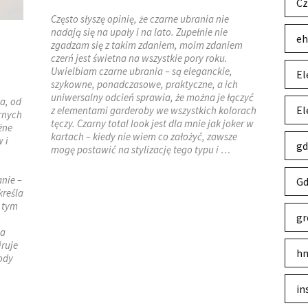
Cz
Często słyszę opinię, że czarne ubrania nie
nadają się na upały i na lato. Zupełnie nie
eh
zgadzam się z takim zdaniem, moim zdaniem
czerń jest świetna na wszystkie pory roku.
Uwielbiam czarne ubrania – są eleganckie,
El
szykowne, ponadczasowe, praktyczne, a ich
uniwersalny odcień sprawia, że można je łączyć
a, od
El
z elementami garderoby we wszystkich kolorach
rnych
tęczy. Czarny total look jest dla mnie jak joker w
żne
kartach – kiedy nie wiem co założyć, zawsze
 i
gd
mogę postawić na stylizację tego typu i …
nie –
Gd
kreśla
W tym
gr
na
iruje
hm
ody
in