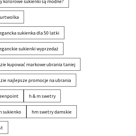
y kolorowe sukienki są modne?
urtwolka
egancka sukienka dla 50 latki
eganckie sukienki wyprzedaż
zie kupować markowe ubrania taniej
zie najlepsze promocje na ubrania
eenpoint
h & m swetry
 sukienko
hm swetry damskie
st