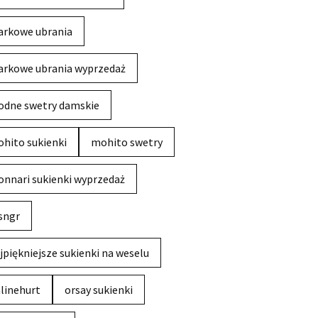
rkowe ubrania
rkowe ubrania wyprzedaż
dne swetry damskie
hito sukienki
mohito swetry
nnari sukienki wyprzedaż
sngr
jpiękniejsze sukienki na weselu
linehurt
orsay sukienki