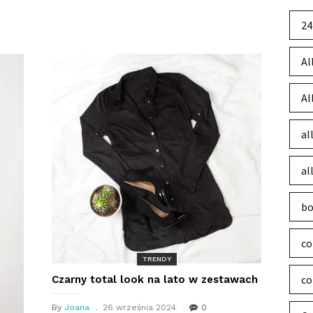
24
Al
Al
al
al
bo
co
TRENDY
co
Czarny total look na lato w zestawach
By
Joana
26 września 2024
0