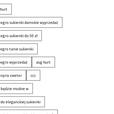
hurt
legro sukienki damskie wyprzedaż
legro sukienki do 50 zł
legro tanie sukienki
legro wyprzedaż
asg hurt
nprix sweter
ccc
 będzie modne w
 do eleganckiej sukienki