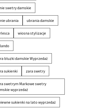
nie swetry damskie
nie ubrania
ubrania damskie
rlesca
wiosna stylizacje
lando
ra bluzki damskie Wyprzedaż
ra sukienki
zara swetry
ra swetrym Markowe swetry
mskie wyprzedaż
iewne sukienki na lato wyprzedaż