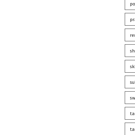
po
pr
re
sh
sk
su
sw
ta
ta