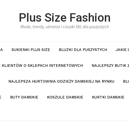
Plus Size Fashion
Moda, trendy, ubrania i ciuszki XXL dla puszystych
KA
SUKIENKI PLUS SIZE
BLUZKI DLA PUSZYSTYCH
JAKIE
IE KLIENTÓW O SKLEPACH INTERNETOWYCH
NAJLEPSZY BUTIK 
NAJLEPSZA HURTOWNIA ODZIEŻY DAMSKIEJ NA RYNKU
BL
E
BUTY DAMSKIE
KOSZULE DAMSKIE
KURTKI DAMSKIE