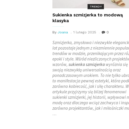
TRENDY
Sukienka szmizjerka to modową
klasyka
By
Joana
1 lutego 2025
0
Szmizjerka, zmysłowa i niezwykle eleganck
lat pozostaje jednym z niezmiennie popula
trendów w modzie, przenikającym przez ró
epoki i style. Wśród niezliczonych projektów
wzorów,
sukienka szmizjerka
wyróżnia się
swoją niezwykłą uniwersalnością oraz
ponadczasowym urokiem. To nie tylko ubra
to manifestacja pewnej estetyki, która pod
zarówno kobiecość, jak i siłę charakteru. 
artykule przyjrzymy się bliżej fenomenowi
sukienki szmizjerki, jej historii, wpływowi 
modę oraz dlaczego wciąż zachwyca i insp
zarówno projektantów, jak i miłośniczki m
…