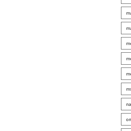
ma
ma
mo
mo
mo
m
na
on