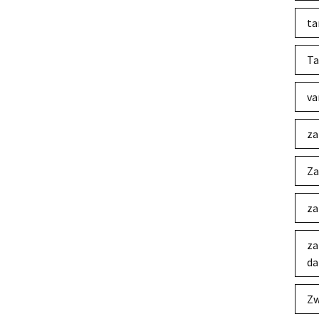
ta
Ta
va
za
Za
za
za
da
Zw