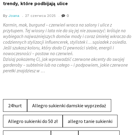
trendy, które podbijają ulice
By
Joana
27 czerwca 2025
0
Karmin, mak, burgund – czerwień wraca na salony i ulice z
przytupem. Tej wiosny i lata nie da się jej nie zauważyć: króluje na
wybiegach najważniejszych domów mody i coraz śmielej wkracza do
codziennych stylizacji influencerek, stylistek i… sąsiadek z osiedla.
Jeśli szukasz koloru, który doda Ci pewności siebie, energii i
nowoczesności – postaw na czerwień.
Dzisiaj pokażemę Ci, jak wprowadzić czerwone akcenty do swojej
garderoby – subtelnie lub na całego – i podpowiem, jakie czerwone
perełki znajdziesz w …
24hurt
Allegro sukienki damskie wyprzedaż
Allegro sukienki do 50 zł
allegro tanie sukienki