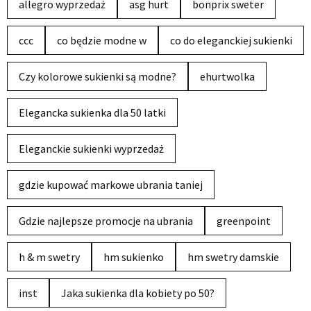
allegro wyprzedaż
asg hurt
bonprix sweter
ccc
co będzie modne w
co do eleganckiej sukienki
Czy kolorowe sukienki są modne?
ehurtwolka
Elegancka sukienka dla 50 latki
Eleganckie sukienki wyprzedaż
gdzie kupować markowe ubrania taniej
Gdzie najlepsze promocje na ubrania
greenpoint
h & m swetry
hm sukienko
hm swetry damskie
inst
Jaka sukienka dla kobiety po 50?