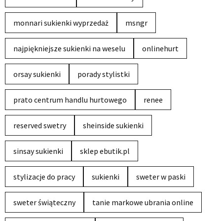
monnari sukienki wyprzedaż
msngr
najpiękniejsze sukienki na weselu
onlinehurt
orsay sukienki
porady stylistki
prato centrum handlu hurtowego
renee
reserved swetry
sheinside sukienki
sinsay sukienki
sklep ebutik.pl
stylizacje do pracy
sukienki
sweter w paski
sweter świąteczny
tanie markowe ubrania online