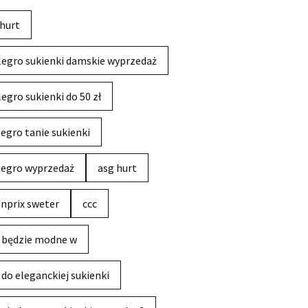
hurt
legro sukienki damskie wyprzedaż
legro sukienki do 50 zł
legro tanie sukienki
legro wyprzedaż
asg hurt
nprix sweter
ccc
 będzie modne w
 do eleganckiej sukienki