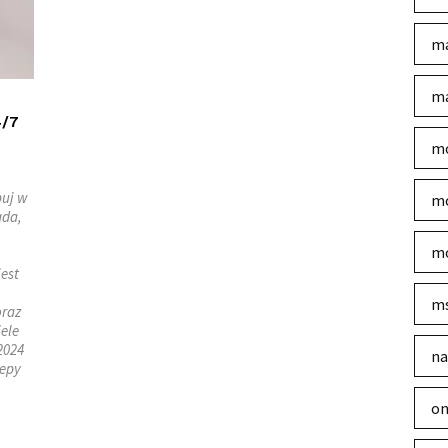
ma
ma
4/7
mo
puj w
mo
ada,
mo
jest
m
oraz
ele
2024
na
lepy
on