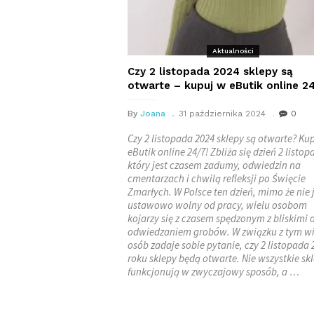
Aktualności
Czy 2 listopada 2024 sklepy są
otwarte – kupuj w eButik online 2
By
Joana
31 października 2024
0
Czy 2 listopada 2024 sklepy są otwarte? Ku
eButik online 24/7! Zbliża się dzień 2 listop
który jest czasem zadumy, odwiedzin na
cmentarzach i chwilą refleksji po Święcie
Zmarłych. W Polsce ten dzień, mimo że nie 
ustawowo wolny od pracy, wielu osobom
kojarzy się z czasem spędzonym z bliskimi 
odwiedzaniem grobów. W związku z tym wi
osób zadaje sobie pytanie, czy 2 listopada 
roku sklepy będą otwarte. Nie wszystkie sk
funkcjonują w zwyczajowy sposób, a …