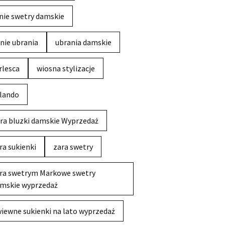
nie swetry damskie
nie ubrania
ubrania damskie
rlesca
wiosna stylizacje
lando
ra bluzki damskie Wyprzedaż
ra sukienki
zara swetry
ra swetrym Markowe swetry
mskie wyprzedaż
iewne sukienki na lato wyprzedaż