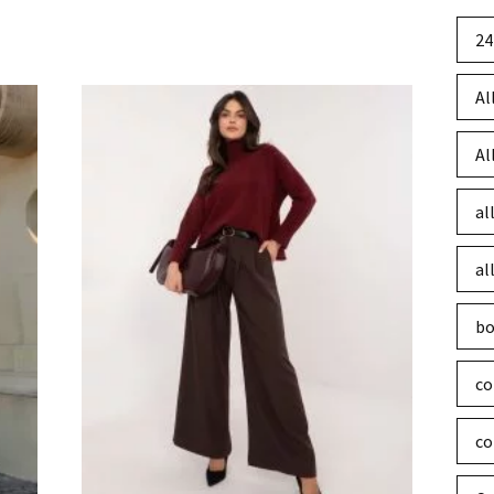
24
Al
Al
al
al
bo
co
co