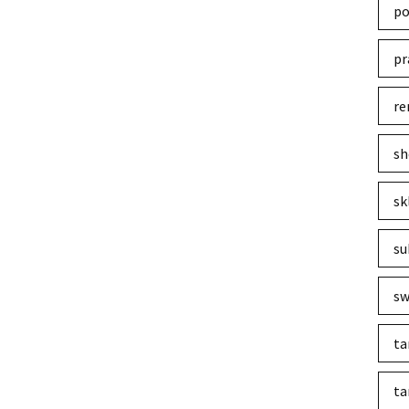
po
pr
re
sh
sk
su
sw
ta
ta