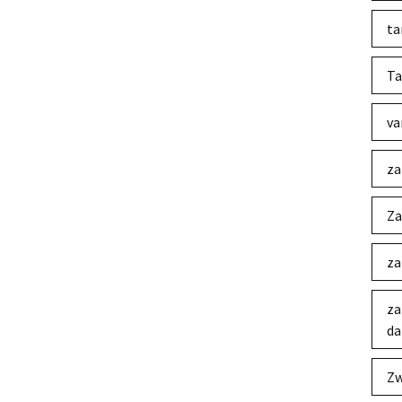
ta
Ta
va
za
Za
za
za
da
Zw