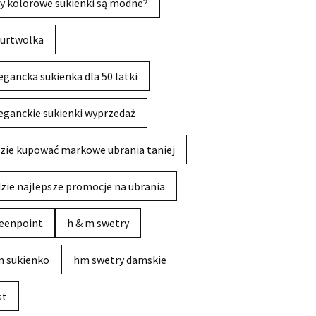
y kolorowe sukienki są modne?
urtwolka
egancka sukienka dla 50 latki
eganckie sukienki wyprzedaż
zie kupować markowe ubrania taniej
zie najlepsze promocje na ubrania
eenpoint
h & m swetry
 sukienko
hm swetry damskie
st