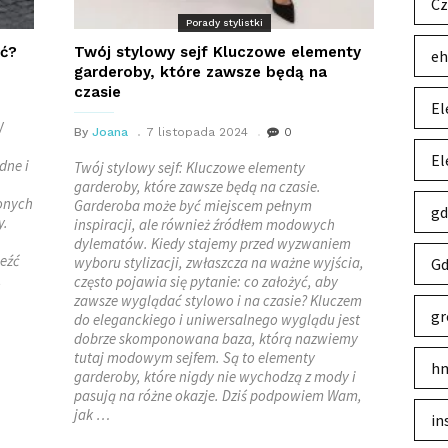
Cz
Porady stylistki
ić?
Twój stylowy sejf Kluczowe elementy
eh
garderoby, które zawsze będą na
czasie
El
W
By
Joana
7 listopada 2024
0
El
dne i
Twój stylowy sejf: Kluczowe elementy
garderoby, które zawsze będą na czasie.
onych
Garderoba może być miejscem pełnym
gd
y.
inspiracji, ale również źródłem modowych
dylematów. Kiedy stajemy przed wyzwaniem
leźć
wyboru stylizacji, zwłaszcza na ważne wyjścia,
Gd
,
często pojawia się pytanie: co założyć, aby
zawsze wyglądać stylowo i na czasie? Kluczem
gr
do eleganckiego i uniwersalnego wyglądu jest
dobrze skomponowana baza, którą nazwiemy
tutaj modowym sejfem. Są to elementy
hm
garderoby, które nigdy nie wychodzą z mody i
pasują na różne okazje. Dziś podpowiem Wam,
jak …
in