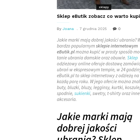
sklepy
Sklep eButik zobacz co warto kup
By
Joana
7 grudnia 2025
0
Jakie marki mają dobrej jakości ubrania? 
bardzo popularnym
sklepie internetowym
eButik.pl
można kupić w prosty sposób mo
tanie ubrania damskie oraz obuwie.
Sklep
odzieżowy online oferuje dostawę zamówi
ubrań w ekspresowym tempie, w 24 godzin
eButik.pl to sklep internetowy z odzieżą na
każdą porę roku. W jego ofercie można zna
buty, bluzki, bluzy, legginsy, kurtki, koszule
spodnie,
sukienki
, swetry, t-shirty oraz inne
akcesoria.
Jakie marki mają
dobrej jakości
ubrania? Sklep