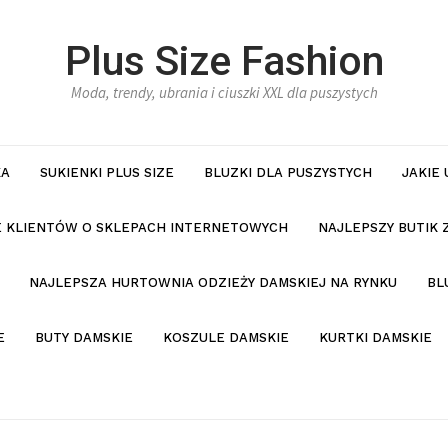
Plus Size Fashion
Moda, trendy, ubrania i ciuszki XXL dla puszystych
KA
SUKIENKI PLUS SIZE
BLUZKI DLA PUSZYSTYCH
JAKIE
IE KLIENTÓW O SKLEPACH INTERNETOWYCH
NAJLEPSZY BUTIK 
NAJLEPSZA HURTOWNIA ODZIEŻY DAMSKIEJ NA RYNKU
BL
E
BUTY DAMSKIE
KOSZULE DAMSKIE
KURTKI DAMSKIE