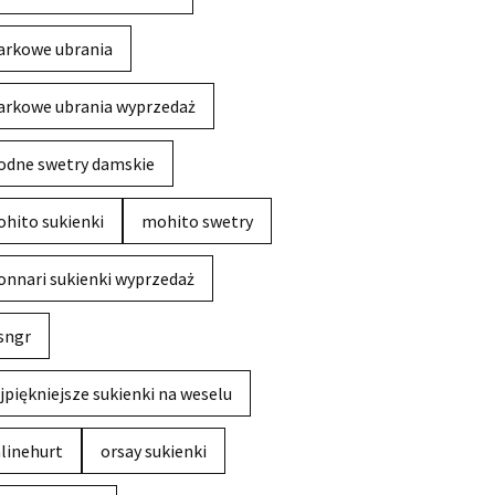
rkowe ubrania
rkowe ubrania wyprzedaż
dne swetry damskie
hito sukienki
mohito swetry
nnari sukienki wyprzedaż
sngr
jpiękniejsze sukienki na weselu
linehurt
orsay sukienki