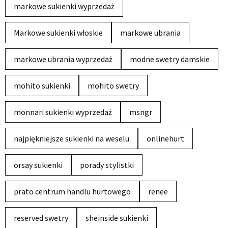
markowe sukienki wyprzedaż
Markowe sukienki włoskie
markowe ubrania
markowe ubrania wyprzedaż
modne swetry damskie
mohito sukienki
mohito swetry
monnari sukienki wyprzedaż
msngr
najpiękniejsze sukienki na weselu
onlinehurt
orsay sukienki
porady stylistki
prato centrum handlu hurtowego
renee
reserved swetry
sheinside sukienki