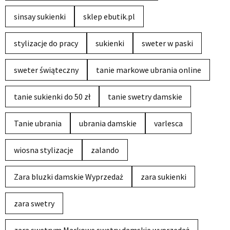
sinsay sukienki
sklep ebutik.pl
stylizacje do pracy
sukienki
sweter w paski
sweter świąteczny
tanie markowe ubrania online
tanie sukienki do 50 zł
tanie swetry damskie
Tanie ubrania
ubrania damskie
varlesca
wiosna stylizacje
zalando
Zara bluzki damskie Wyprzedaż
zara sukienki
zara swetry