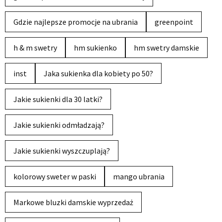
Gdzie najlepsze promocje na ubrania
greenpoint
h & m swetry
hm sukienko
hm swetry damskie
inst
Jaka sukienka dla kobiety po 50?
Jakie sukienki dla 30 latki?
Jakie sukienki odmładzają?
Jakie sukienki wyszczuplają?
kolorowy sweter w paski
mango ubrania
Markowe bluzki damskie wyprzedaż