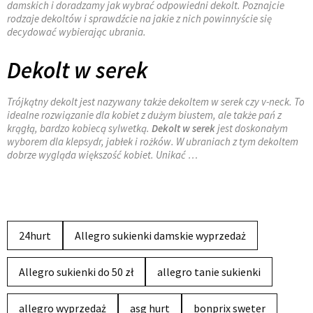
damskich i doradzamy jak wybrać odpowiedni dekolt. Poznajcie
rodzaje dekoltów i sprawdźcie na jakie z nich powinnyście się
decydować wybierając ubrania.
Dekolt w serek
Trójkątny dekolt jest nazywany także dekoltem w serek czy v-neck. To
idealne rozwiązanie dla kobiet z dużym biustem, ale także pań z
krągłą, bardzo kobiecą sylwetką.
Dekolt w serek
jest doskonałym
wyborem dla klepsydr, jabłek i rożków. W ubraniach z tym dekoltem
dobrze wygląda większość kobiet. Unikać …
24hurt
Allegro sukienki damskie wyprzedaż
Allegro sukienki do 50 zł
allegro tanie sukienki
allegro wyprzedaż
asg hurt
bonprix sweter