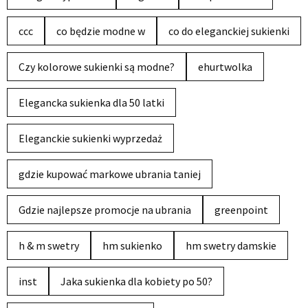
ccc
co będzie modne w
co do eleganckiej sukienki
Czy kolorowe sukienki są modne?
ehurtwolka
Elegancka sukienka dla 50 latki
Eleganckie sukienki wyprzedaż
gdzie kupować markowe ubrania taniej
Gdzie najlepsze promocje na ubrania
greenpoint
h & m swetry
hm sukienko
hm swetry damskie
inst
Jaka sukienka dla kobiety po 50?