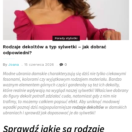
Porady stylistki
Rodzaje dekoltów a typ sylwetki – jak dobrać
odpowiedni?
By
Joana
15 czerwca 2026
0
Modne ubrania damskie charakteryzują się dziś nie tylko ciekawymi
fasonami, kolorami czy wyjątkowym rodzajem materiału. Bardzo
ważnym elementem górnych części garderoby są też ich dekolty,
które realnie wpływają na wygląd naszej sylwetki! Właściwe dobrany
do figury dekolt potrafi zdziałać cuda, natomiast gdy z nim nie
trafimy, to możemy całkiem popsuć efekt. Aby uniknąć modowej
wpadki poznaj dziś najpopularniejsze
rodzaje dekoltów
w damskich
ubraniach i sprawdź jak dopasować je do sylwetki!
Sprawdź jakie są rodzaje