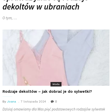
dekoltów w ubraniach
O tym, …
Moda
Rodzaje dekoltów – jak dobrać je do sylwetki?
By
Joana
7 listopada 2024
0
Dzisiaj omawiamy dla Was pięć podstawowych rodzajów sylwetek