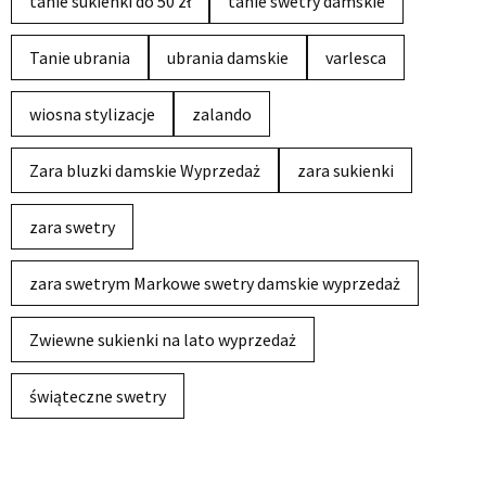
tanie sukienki do 50 zł
tanie swetry damskie
Tanie ubrania
ubrania damskie
varlesca
wiosna stylizacje
zalando
Zara bluzki damskie Wyprzedaż
zara sukienki
zara swetry
zara swetrym Markowe swetry damskie wyprzedaż
Zwiewne sukienki na lato wyprzedaż
świąteczne swetry