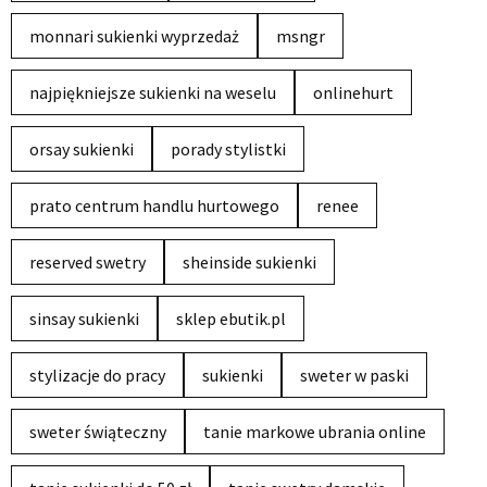
monnari sukienki wyprzedaż
msngr
najpiękniejsze sukienki na weselu
onlinehurt
orsay sukienki
porady stylistki
prato centrum handlu hurtowego
renee
reserved swetry
sheinside sukienki
sinsay sukienki
sklep ebutik.pl
stylizacje do pracy
sukienki
sweter w paski
sweter świąteczny
tanie markowe ubrania online