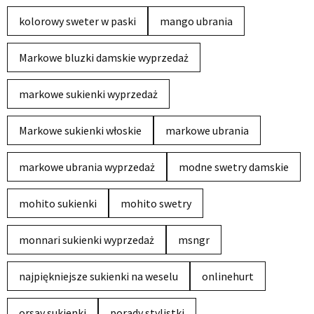
kolorowy sweter w paski
mango ubrania
Markowe bluzki damskie wyprzedaż
markowe sukienki wyprzedaż
Markowe sukienki włoskie
markowe ubrania
markowe ubrania wyprzedaż
modne swetry damskie
mohito sukienki
mohito swetry
monnari sukienki wyprzedaż
msngr
najpiękniejsze sukienki na weselu
onlinehurt
orsay sukienki
porady stylistki