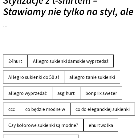
Stylizacje z t-shirtem –
Stawiamy nie tylko na styl, ale
…
24hurt
Allegro sukienki damskie wyprzedaż
Allegro sukienki do 50 zł
allegro tanie sukienki
allegro wyprzedaż
asg hurt
bonprix sweter
ccc
co będzie modne w
co do eleganckiej sukienki
Czy kolorowe sukienki są modne?
ehurtwolka