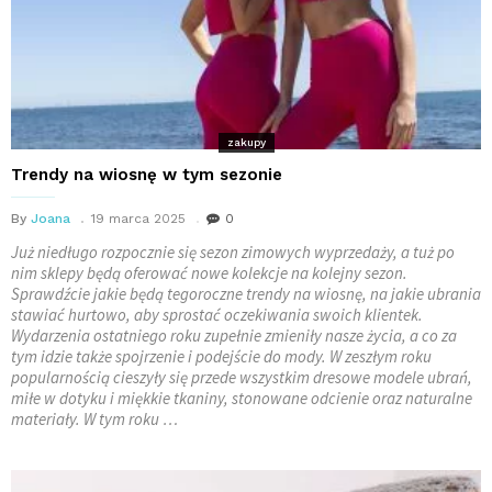
zakupy
Trendy na wiosnę w tym sezonie
By
Joana
19 marca 2025
0
Już niedługo rozpocznie się sezon zimowych wyprzedaży, a tuż po
nim sklepy będą oferować nowe kolekcje na kolejny sezon.
Sprawdźcie jakie będą tegoroczne trendy na wiosnę, na jakie ubrania
stawiać hurtowo, aby sprostać oczekiwania swoich klientek.
Wydarzenia ostatniego roku zupełnie zmieniły nasze życia, a co za
tym idzie także spojrzenie i podejście do mody. W zeszłym roku
popularnością cieszyły się przede wszystkim dresowe modele ubrań,
miłe w dotyku i miękkie tkaniny, stonowane odcienie oraz naturalne
materiały. W tym roku …