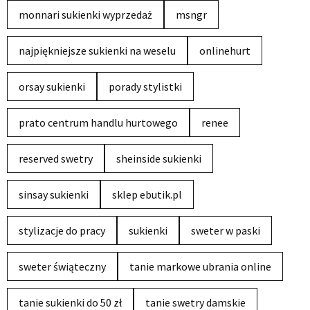
monnari sukienki wyprzedaż
msngr
najpiękniejsze sukienki na weselu
onlinehurt
orsay sukienki
porady stylistki
prato centrum handlu hurtowego
renee
reserved swetry
sheinside sukienki
sinsay sukienki
sklep ebutik.pl
stylizacje do pracy
sukienki
sweter w paski
sweter świąteczny
tanie markowe ubrania online
tanie sukienki do 50 zł
tanie swetry damskie