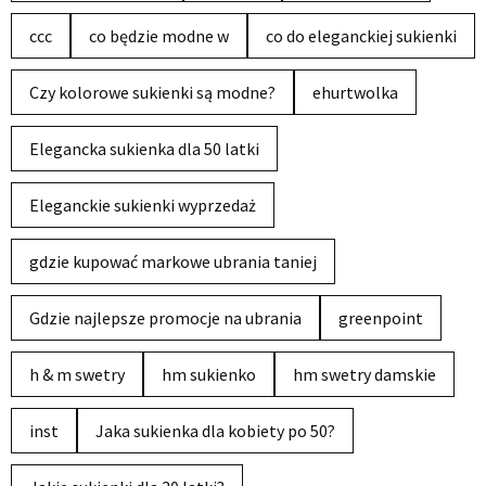
ccc
co będzie modne w
co do eleganckiej sukienki
Czy kolorowe sukienki są modne?
ehurtwolka
Elegancka sukienka dla 50 latki
Eleganckie sukienki wyprzedaż
gdzie kupować markowe ubrania taniej
Gdzie najlepsze promocje na ubrania
greenpoint
h & m swetry
hm sukienko
hm swetry damskie
inst
Jaka sukienka dla kobiety po 50?