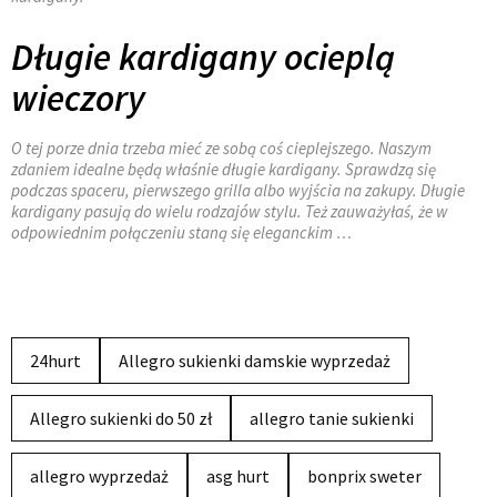
Długie kardigany ocieplą
wieczory
O tej porze dnia trzeba mieć ze sobą coś cieplejszego. Naszym
zdaniem idealne będą właśnie długie kardigany. Sprawdzą się
podczas spaceru, pierwszego grilla albo wyjścia na zakupy. Długie
kardigany pasują do wielu rodzajów stylu. Też zauważyłaś, że w
odpowiednim połączeniu staną się eleganckim …
24hurt
Allegro sukienki damskie wyprzedaż
Allegro sukienki do 50 zł
allegro tanie sukienki
allegro wyprzedaż
asg hurt
bonprix sweter