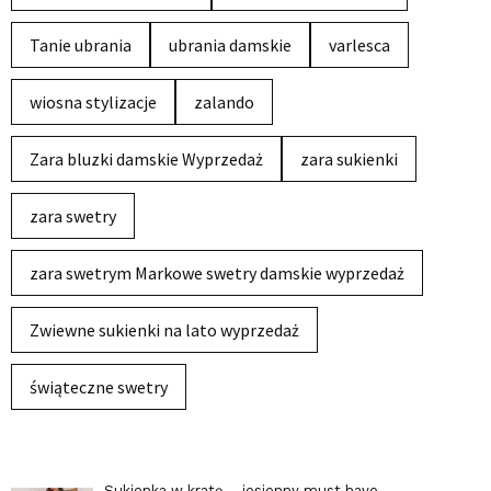
Tanie ubrania
ubrania damskie
varlesca
wiosna stylizacje
zalando
Zara bluzki damskie Wyprzedaż
zara sukienki
zara swetry
zara swetrym Markowe swetry damskie wyprzedaż
Zwiewne sukienki na lato wyprzedaż
świąteczne swetry
Sukienka w kratę – jesienny must have