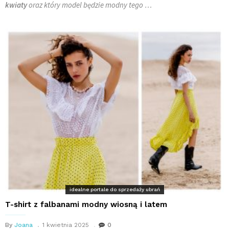
kwiaty
oraz który model będzie modny tego …
idealne portale do sprzedaży ubrań
T-shirt z falbanami modny wiosną i latem
By
Joana
1 kwietnia 2025
0