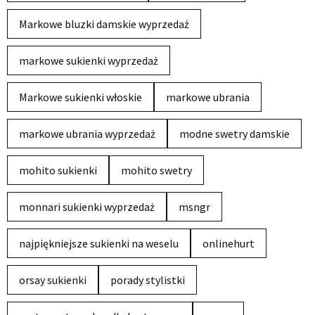
Markowe bluzki damskie wyprzedaż
markowe sukienki wyprzedaż
Markowe sukienki włoskie
markowe ubrania
markowe ubrania wyprzedaż
modne swetry damskie
mohito sukienki
mohito swetry
monnari sukienki wyprzedaż
msngr
najpiękniejsze sukienki na weselu
onlinehurt
orsay sukienki
porady stylistki