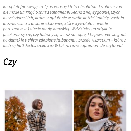
Kompletując swoją szafę na wiosnę i lato absolutnie Twoim oczom
nie może umknąć
t-shirt z falbanami
! Jedna z najwygodniejszych
bluzek damskich, która znajduje się w szafie każdej kobiety, została
urozmaicona o drobne zdobienie, które wywołało niemałe
poruszenie w świecie mody damskiej. W dzisiejszym artykule
przekonamy się, czy falbany są wciąż na topie, kto powinien sięgnąć
po
damskie t-shirty zdobione falbanami
i przede wszystkim – które z
nich są hot! Jesteś ciekawa? W takim razie zapraszam do czytania!
Czy
…