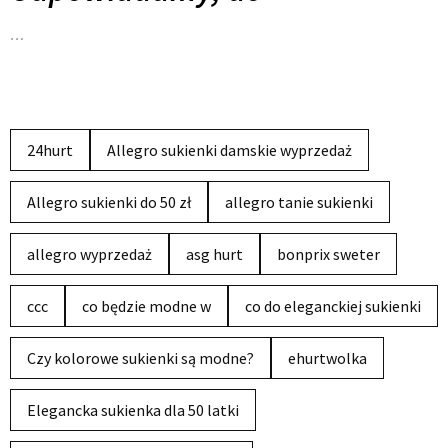
…
24hurt
Allegro sukienki damskie wyprzedaż
Allegro sukienki do 50 zł
allegro tanie sukienki
allegro wyprzedaż
asg hurt
bonprix sweter
ccc
co będzie modne w
co do eleganckiej sukienki
Czy kolorowe sukienki są modne?
ehurtwolka
Elegancka sukienka dla 50 latki