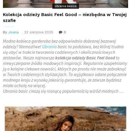
Ubrania basics
Kolekcja odzieży Basic Feel Good – niezbędna w Twojej
szafie
By
Joana
22 sierpnia 2025
0
Modna kobieca garderoba bez odpowiednio dobranej bazowej
odzieży? Niemożliwe!
Ubrania
basic to podstawa, bez której trudno
się obyć w trakcie tworzenia codziennych i okolicznościowych
zestawów. Nasza najnowsza
kolekcja odzieży Basic Feel Good
to
niewyczerpane źródło modowych inspiracji. Regularnie uzupełniamy
ją o kolejne ciekawe nowości, których po prostu nie może zabraknąć
w Twoich codziennych stylizacjach. To wyjątkowo udane połączenie
modnego kroju z wysoką jakością gwarantuje, że zawsze będziesz
miała ochotę na więcej.
Ubrania basic cieszą się rosnącą popularnością wśród modnych …