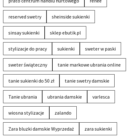
prato centrum handlu hurtowego
renee
reserved swetry
sheinside sukienki
sinsay sukienki
sklep ebutik.pl
stylizacje do pracy
sukienki
sweter w paski
sweter świąteczny
tanie markowe ubrania online
tanie sukienki do 50 zł
tanie swetry damskie
Tanie ubrania
ubrania damskie
varlesca
wiosna stylizacje
zalando
Zara bluzki damskie Wyprzedaż
zara sukienki