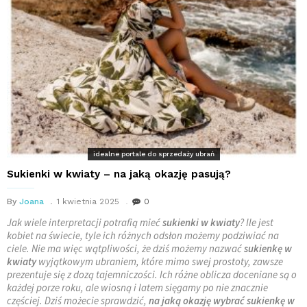
idealne portale do sprzedaży ubrań
Sukienki w kwiaty – na jaką okazję pasują?
By
Joana
1 kwietnia 2025
0
Jak wiele interpretacji potrafią mieć
sukienki w kwiaty
? Ile jest
kobiet na świecie, tyle ich różnych odsłon możemy podziwiać na
ciele. Nie ma więc wątpliwości, że dziś możemy nazwać
sukienkę w
kwiaty
wyjątkowym ubraniem, które mimo swej prostoty, zawsze
prezentuje się z dozą tajemniczości. Ich różne oblicza doceniane są o
każdej porze roku, ale wiosną i latem sięgamy po nie znacznie
częściej. Dziś możecie sprawdzić,
na jaką okazję wybrać sukienkę w