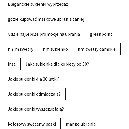
Eleganckie sukienki wyprzedaż
gdzie kupować markowe ubrania taniej
Gdzie najlepsze promocje na ubrania
greenpoint
h & m swetry
hm sukienko
hm swetry damskie
inst
Jaka sukienka dla kobiety po 50?
Jakie sukienki dla 30 latki?
Jakie sukienki odmładzają?
Jakie sukienki wyszczuplają?
kolorowy sweter w paski
mango ubrania