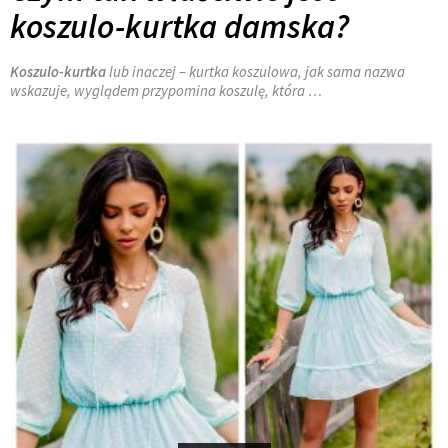
koszulo-kurtka damska?
Koszulo-kurtka
lub inaczej – kurtka koszulowa, jak sama nazwa
wskazuje, wyglądem przypomina koszulę, która …