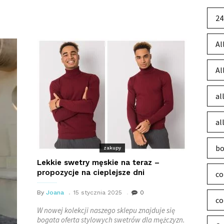
24
Al
Al
al
al
bo
zakupy
Lekkie swetry męskie na teraz –
propozycje na cieplejsze dni
co
By
Joana
15 stycznia 2025
0
co
W nowej kolekcji naszego sklepu znajduje się
bogata oferta stylowych swetrów dla mężczyzn.