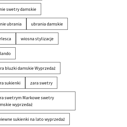
nie swetry damskie
nie ubrania
ubrania damskie
rlesca
wiosna stylizacje
lando
ra bluzki damskie Wyprzedaż
ra sukienki
zara swetry
ra swetrym Markowe swetry
mskie wyprzedaż
iewne sukienki na lato wyprzedaż