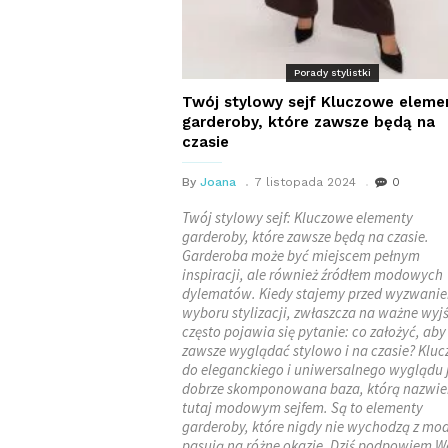
Porady stylistki
Twój stylowy sejf Kluczowe eleme
garderoby, które zawsze będą na
czasie
By
Joana
7 listopada 2024
0
Twój stylowy sejf: Kluczowe elementy
garderoby, które zawsze będą na czasie.
Garderoba może być miejscem pełnym
inspiracji, ale również źródłem modowych
dylematów. Kiedy stajemy przed wyzwani
wyboru stylizacji, zwłaszcza na ważne wyjś
często pojawia się pytanie: co założyć, aby
zawsze wyglądać stylowo i na czasie? Klu
do eleganckiego i uniwersalnego wyglądu 
dobrze skomponowana baza, którą nazwi
tutaj modowym sejfem. Są to elementy
garderoby, które nigdy nie wychodzą z mod
pasują na różne okazje. Dziś podpowiem 