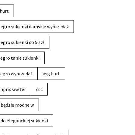
hurt
legro sukienki damskie wyprzedaż
legro sukienki do 50 zł
legro tanie sukienki
legro wyprzedaż
asg hurt
nprix sweter
ccc
 będzie modne w
 do eleganckiej sukienki