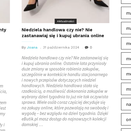
ma
Aktualności
ma
nty
Niedziela handlowa czy nie? Nie
zastanawiaj się i kupuj ubrania online
mo
By
Joana
31 października 2024
0
Niedziela handlowa czy nie? Nie zastanawiaj się
mo
i kupuj ubrania online. Ostatnie lata przyniosły
duże zmiany w sposobie robienia zakupów,
mo
szczególnie w kontekście handlu stacjonarnego
i nowych przepisów dotyczących niedziel
handlowych. Niedziela handlowa stała się
em
m
rzadkością, a możliwość dokonania zakupów w
cia,
wybrany dzień tygodnia to już nie tak oczywista
sprawa. Wiele osób coraz częściej decyduje się
czem
na
na zakupy online, które pozwalają na swobodę i
jest
wygodę – bez względu na dzień tygodnia. Dzięki
emy
eButik.pl masz dostęp do najnowszych kolekcji
on
damskiej …
y i
Wam,