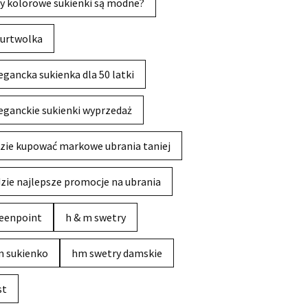
y kolorowe sukienki są modne?
urtwolka
egancka sukienka dla 50 latki
eganckie sukienki wyprzedaż
zie kupować markowe ubrania taniej
zie najlepsze promocje na ubrania
eenpoint
h & m swetry
 sukienko
hm swetry damskie
st