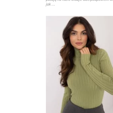
jak …