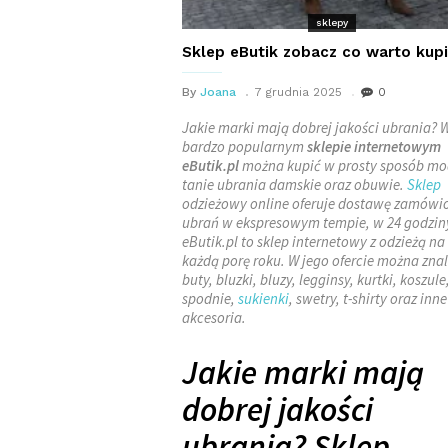
sklepy
Sklep eButik zobacz co warto kup
By
Joana
7 grudnia 2025
0
Jakie marki mają dobrej jakości ubrania? 
bardzo popularnym
sklepie internetowym
eButik.pl
można kupić w prosty sposób mo
tanie ubrania damskie oraz obuwie.
Sklep
odzieżowy online oferuje dostawę zamówi
ubrań w ekspresowym tempie, w 24 godzin
eButik.pl to sklep internetowy z odzieżą na
każdą porę roku. W jego ofercie można zna
buty, bluzki, bluzy, legginsy, kurtki, koszule
spodnie,
sukienki
, swetry, t-shirty oraz inne
akcesoria.
Jakie marki mają
dobrej jakości
ubrania? Sklep