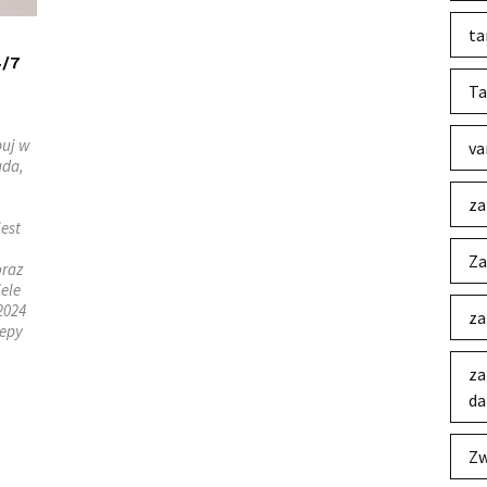
ta
4/7
Ta
puj w
va
ada,
za
jest
Za
oraz
ele
2024
za
lepy
za
da
Zw