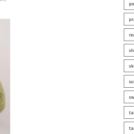
po
pr
re
sh
sk
su
sw
ta
ta