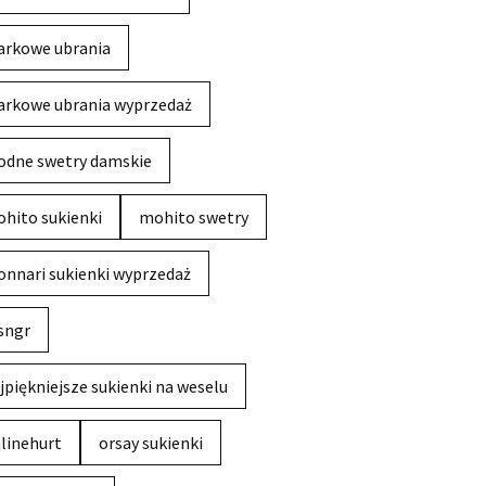
rkowe ubrania
rkowe ubrania wyprzedaż
dne swetry damskie
hito sukienki
mohito swetry
nnari sukienki wyprzedaż
sngr
jpiękniejsze sukienki na weselu
linehurt
orsay sukienki