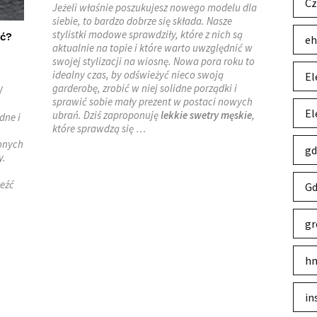
Cz
Jeżeli właśnie poszukujesz nowego modelu dla
siebie, to bardzo dobrze się składa. Nasze
stylistki modowe sprawdziły, które z nich są
ić?
eh
aktualnie na topie i które warto uwzględnić w
swojej stylizacji na wiosnę. Nowa pora roku to
idealny czas, by odświeżyć nieco swoją
El
garderobę, zrobić w niej solidne porządki i
W
sprawić sobie mały prezent w postaci nowych
El
ubrań. Dziś zaproponuję
lekkie swetry męskie
,
dne i
które sprawdzą się …
onych
gd
y.
leźć
Gd
,
gr
hm
in