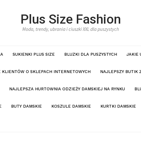
Plus Size Fashion
Moda, trendy, ubrania i ciuszki XXL dla puszystych
KA
SUKIENKI PLUS SIZE
BLUZKI DLA PUSZYSTYCH
JAKIE
IE KLIENTÓW O SKLEPACH INTERNETOWYCH
NAJLEPSZY BUTIK 
NAJLEPSZA HURTOWNIA ODZIEŻY DAMSKIEJ NA RYNKU
BL
E
BUTY DAMSKIE
KOSZULE DAMSKIE
KURTKI DAMSKIE