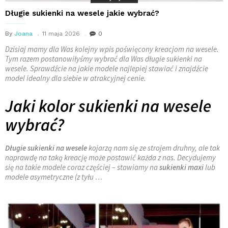
Długie sukienki na wesele jakie wybrać?
By
Joana
11 maja 2026
0
Dzisiaj mamy dla Was kolejny wpis poświęcony kreacjom na wesele.
Tym razem postanowiłyśmy wybrać dla Was długie sukienki na
wesele. Sprawdźcie na jakie modele najlepiej stawiać i znajdźcie
model idealny dla siebie w atrakcyjnej cenie.
Jaki kolor sukienki na wesele
wybrać?
Długie sukienki na wesele
kojarzą nam się ze strojem druhny, ale tak
naprawdę na taką kreację może postawić każda z nas. Decydujemy
się na takie modele coraz częściej – stawiamy na
sukienki maxi
lub
modele asymetryczne (z tyłu …