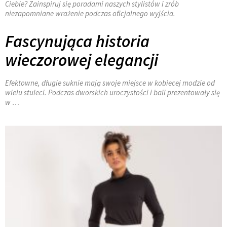
Ciebie? Zainspiruj się poradami naszych stylistów i zrób
niezapomniane wrażenie podczas oficjalnego wyjścia.
Fascynująca historia
wieczorowej elegancji
Efektowne, długie suknie mają swoje miejsce w kobiecej modzie od
wielu stuleci. Podczas dworskich uroczystości i bali prezentowały się
w …