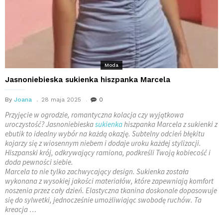
Moda
Jasnoniebieska sukienka hiszpanka Marcela
By
Joana
28 maja 2025
0
Przyjęcie w ogrodzie, romantyczna kolacja czy wyjątkowa
uroczystość? Jasnoniebieska
sukienka
hiszpanka Marcela z sukienki z
ebutik to idealny wybór na każdą okazję. Subtelny odcień błękitu
kojarzy się z wiosennym niebem i dodaje uroku każdej stylizacji.
Hiszpanski krój, odkrywający ramiona, podkreśli Twoją kobiecość i
doda pewności siebie.
Marcela to nie tylko zachwycający design. Sukienka została
wykonana z wysokiej jakości materiałów, które zapewniają komfort
noszenia przez cały dzień. Elastyczna tkanina doskonale dopasowuje
się do sylwetki, jednocześnie umożliwiając swobodę ruchów. Ta
kreacja …