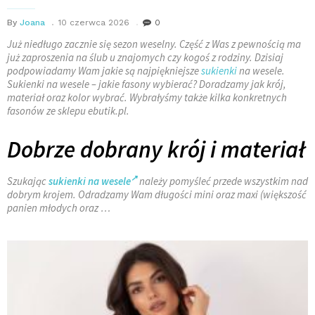
By
Joana
10 czerwca 2026
0
Już niedługo zacznie się sezon weselny. Część z Was z pewnością ma
już zaproszenia na ślub u znajomych czy kogoś z rodziny. Dzisiaj
podpowiadamy Wam jakie są najpiękniejsze
sukienki
na wesele.
Sukienki na wesele – jakie fasony wybierać? Doradzamy jak krój,
materiał oraz kolor wybrać. Wybrałyśmy także kilka konkretnych
fasonów ze sklepu ebutik.pl.
Dobrze dobrany krój i materiał
Szukając
sukienki na wesele
należy pomyśleć przede wszystkim nad
dobrym krojem. Odradzamy Wam długości mini oraz maxi (większość
panien młodych oraz …