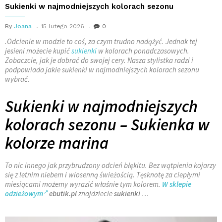
Sukienki w najmodniejszych kolorach sezonu
By
Joana
15 lutego 2026
0
.Odcienie w modzie to coś, za czym trudno nadążyć. Jednak tej
jesieni możecie kupić
sukienki
w kolorach ponadczasowych.
Zobaczcie, jak je dobrać do swojej cery. Nasza stylistka radzi i
podpowiada jakie sukienki w najmodniejszych kolorach sezonu
wybrać.
Sukienki w najmodniejszych
kolorach sezonu – Sukienka w
kolorze marina
To nic innego jak przybrudzony odcień błękitu. Bez wątpienia kojarzy
się z letnim niebem i wiosenną świeżością. Tęsknotę za ciepłymi
miesiącami możemy wyrazić właśnie tym kolorem.
W sklepie
odzieżowym
ebutik.pl
znajdziecie
sukienki
…