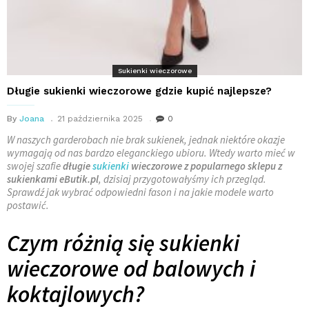
Sukienki wieczorowe
Długie sukienki wieczorowe gdzie kupić najlepsze?
By
Joana
21 października 2025
0
W naszych garderobach nie brak sukienek, jednak niektóre okazje
wymagają od nas bardzo eleganckiego ubioru. Wtedy warto mieć w
swojej szafie
długie
sukienki
wieczorowe z popularnego sklepu z
sukienkami eButik.pl
, dzisiaj przygotowałyśmy ich przegląd.
Sprawdź jak wybrać odpowiedni fason i na jakie modele warto
postawić.
Czym różnią się sukienki
wieczorowe od balowych i
koktajlowych?