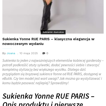
Sukienki damskie
Sukienka Yonne RUE PARIS – klasyczna elegancja w
nowoczesnym wydaniu
By
Joana
10 maja 2025
0
Sukienka to jeden z najważniejszych elementów kobiecej garderoby –
potrafi podkreślić atuty sylwetki, dodać pewności siebie i stworzyć
kompletną stylizację bez większego wysiłku. Dlatego dziś
przyglądam się brązowej sukience Yonne od RUE PARIS, dostępnej w
eButik. Czy ten model jest wart uwagi? Jak można go wystylizować i
komu będzie pasować najlepiej? Sprawdźmy!
Sukienka Yonne RUE PARIS –
Opis produktu i pierwsze