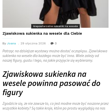
Niepowtarzalne sukienki na wesele
Zjawiskowa sukienka na wesele dla Ciebie
By
Joana
29 stycznia 2026
0
Patrząc na dzisiejsze wystawy można dostać oczopląsu. Zjawiskowa
sukienka na wesele dla każdego może być inna. Wiele zależy od
naszej figury, gustu i tego, na jakie przyjęcie się wybieramy.
Zjawiskowa sukienka na
wesele powinna pasować do
figury
Zgodzicie się, że nie zawsze to, co jest modne może być noszone przez
wszystkie kobiety? Są takie kroje, które po prostu wyglądają na nas