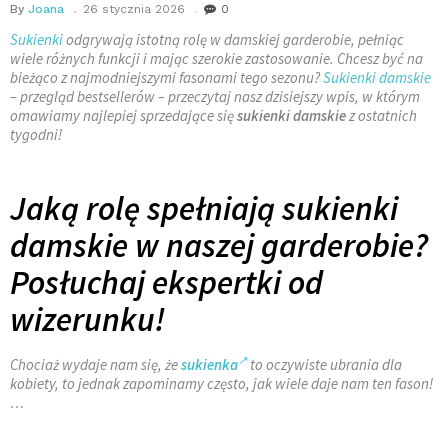
By
Joana
26 stycznia 2026
0
Sukienki
odgrywają istotną rolę w damskiej garderobie, pełniąc
wiele różnych funkcji i mając szerokie zastosowanie. Chcesz być na
bieżąco z najmodniejszymi fasonami tego sezonu?
Sukienki damskie
– przegląd bestsellerów – przeczytaj nasz dzisiejszy wpis, w którym
omawiamy najlepiej sprzedające się
sukienki damskie
z ostatnich
tygodni!
Jaką rolę spełniają sukienki
damskie w naszej garderobie?
Posłuchaj ekspertki od
wizerunku!
Chociaż wydaje nam się, że
sukienka
to oczywiste ubrania dla
kobiety, to jednak zapominamy często, jak wiele daje nam ten fason!
…