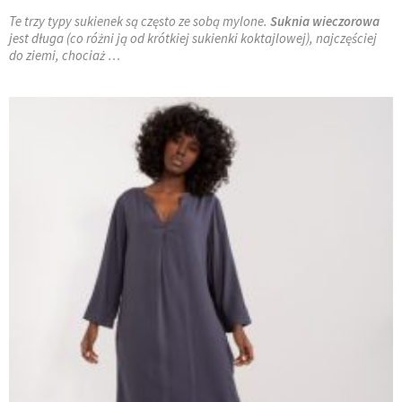
Te trzy typy sukienek są często ze sobą mylone.
Suknia wieczorowa
jest długa (co różni ją od krótkiej sukienki koktajlowej), najczęściej
do ziemi, chociaż …