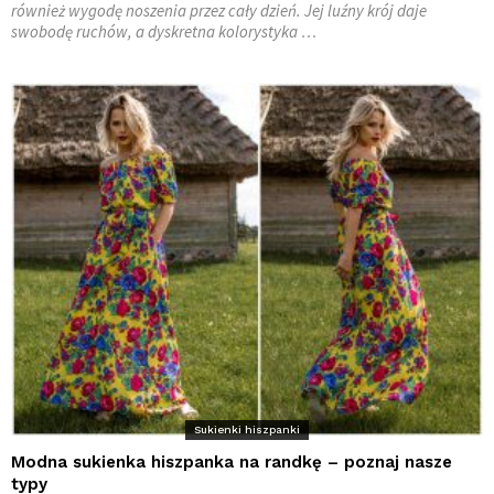
również wygodę noszenia przez cały dzień. Jej luźny krój daje
swobodę ruchów, a dyskretna kolorystyka …
Sukienki hiszpanki
Modna sukienka hiszpanka na randkę – poznaj nasze
typy