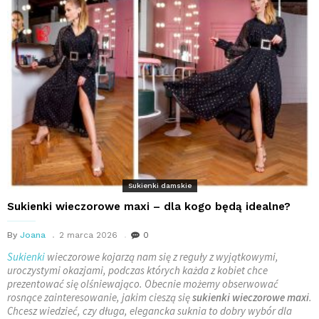
Sukienki damskie
Sukienki wieczorowe maxi – dla kogo będą idealne?
By
Joana
2 marca 2026
0
Sukienki
wieczorowe kojarzą nam się z reguły z wyjątkowymi,
uroczystymi okazjami, podczas których każda z kobiet chce
prezentować się olśniewająco. Obecnie możemy obserwować
rosnące zainteresowanie, jakim cieszą się
sukienki wieczorowe maxi
.
Chcesz wiedzieć, czy długa, elegancka suknia to dobry wybór dla