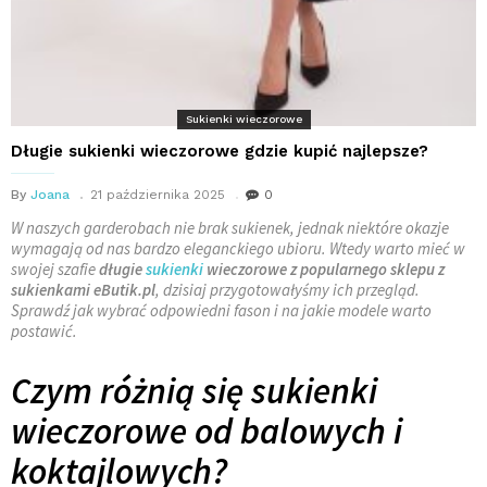
Sukienki wieczorowe
Długie sukienki wieczorowe gdzie kupić najlepsze?
By
Joana
21 października 2025
0
W naszych garderobach nie brak sukienek, jednak niektóre okazje
wymagają od nas bardzo eleganckiego ubioru. Wtedy warto mieć w
swojej szafie
długie
sukienki
wieczorowe z popularnego sklepu z
sukienkami eButik.pl
, dzisiaj przygotowałyśmy ich przegląd.
Sprawdź jak wybrać odpowiedni fason i na jakie modele warto
postawić.
Czym różnią się sukienki
wieczorowe od balowych i
koktajlowych?