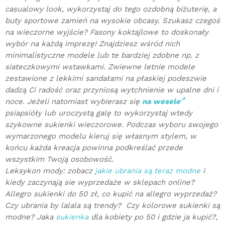
casualowy look, wykorzystaj do tego ozdobną biżuterię, a
buty sportowe zamień na wysokie obcasy. Szukasz czegoś
na wieczorne wyjście? Fasony koktajlowe to doskonały
wybór na każdą imprezę! Znajdziesz wśród nich
minimalistyczne modele lub te bardziej zdobne np. z
siateczkowymi wstawkami. Zwiewne letnie modele
zestawione z lekkimi sandałami na płaskiej podeszwie
dadzą Ci radość oraz przyniosą wytchnienie w upalne dni i
noce. Jeżeli natomiast wybierasz się
na wesele
psiapsióły lub uroczystą galę to wykorzystaj wtedy
szykowne sukienki wieczorowe. Podczas wyboru swojego
wymarzonego modelu kieruj się własnym stylem, w
końcu każda kreacja powinna podkreślać przede
wszystkim Twoją osobowość.
Leksykon mody: zobacz
jakie ubrania są teraz modne
i
kiedy zaczynają sie wyprzedaże w sklepach online?
Allegro sukienki do 50 zł, co kupić na allegro wyprzedaż?
Czy ubrania by lalala są trendy? Czy kolorowe sukienki są
modne? Jaka
sukienka
dla kobiety po 50 i gdzie ja kupić?,