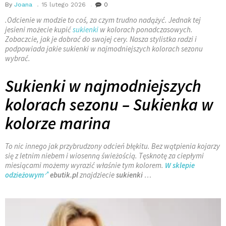
By
Joana
15 lutego 2026
0
.Odcienie w modzie to coś, za czym trudno nadążyć. Jednak tej
jesieni możecie kupić
sukienki
w kolorach ponadczasowych.
Zobaczcie, jak je dobrać do swojej cery. Nasza stylistka radzi i
podpowiada jakie sukienki w najmodniejszych kolorach sezonu
wybrać.
Sukienki w najmodniejszych
kolorach sezonu – Sukienka w
kolorze marina
To nic innego jak przybrudzony odcień błękitu. Bez wątpienia kojarzy
się z letnim niebem i wiosenną świeżością. Tęsknotę za ciepłymi
miesiącami możemy wyrazić właśnie tym kolorem.
W sklepie
odzieżowym
ebutik.pl
znajdziecie
sukienki
…