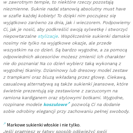
w zawrotnym tempie, to niektóre rzeczy pozostają
niezmienne. Suknie nadal stanowią absolutny must have
w szafie każdej kobiety! To dzięki nim poczujesz się
wyjątkowo zarówno za dnia, jak i wieczorem. Podpowiemy
Ci, jak je nosić, aby podkreślić swoją sylwetkę i stworzyć
niepowtarzalne
stylizacje
. Współcześnie sukienki damskie
nosimy nie tylko na wyjątkowe okazje, ale przede
wszystkim na co dzień. Są bardzo wygodne, a za pomocą
odpowiednich akcesoriów możesz zmienić ich charakter
nie do poznania! Na co dzień wybierz taką wykonaną z
wygodnej tkaniny. Dzianinowy lub dresowy model zestaw
z trampkami oraz bluzą wkładaną przez głowę. Ciekawą,
casualową alternatywą są także sukienki jeansowe, które
świetnie prezentują się zestawione z zarzuconym na
ramiona kardiganem oraz stylowymi botkami. Wygodne,
rozpinane modele
koszulowe
pozwolą Ci na dodanie
sobie odrobiny elegancji przy zachowaniu pełnej swobody.
Markowe sukienki włoskie i nie tylko.
Jeśli pragniesz w łatwy sposób odświeżyć swój