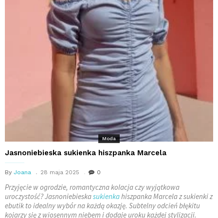
Moda
Jasnoniebieska sukienka hiszpanka Marcela
By
Joana
28 maja 2025
0
Przyjęcie w ogrodzie, romantyczna kolacja czy wyjątkowa
uroczystość? Jasnoniebieska
sukienka
hiszpanka Marcela z sukienki z
ebutik to idealny wybór na każdą okazję. Subtelny odcień błękitu
kojarzy się z wiosennym niebem i dodaje uroku każdej stylizacji.