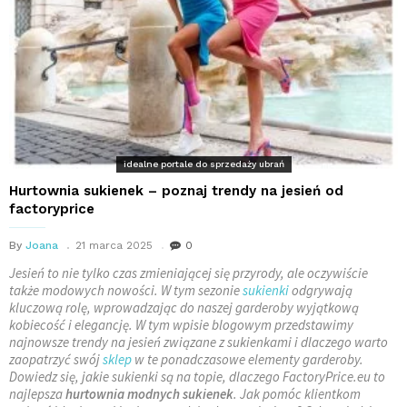
idealne portale do sprzedaży ubrań
Hurtownia sukienek – poznaj trendy na jesień od
factoryprice
By
Joana
21 marca 2025
0
Jesień to nie tylko czas zmieniającej się przyrody, ale oczywiście
także modowych nowości. W tym sezonie
sukienki
odgrywają
kluczową rolę, wprowadzając do naszej garderoby wyjątkową
kobiecość i elegancję. W tym wpisie blogowym przedstawimy
najnowsze trendy na jesień związane z sukienkami i dlaczego warto
zaopatrzyć swój
sklep
w te ponadczasowe elementy garderoby.
Dowiedz się, jakie sukienki są na topie, dlaczego FactoryPrice.eu to
najlepsza
hurtownia modnych sukienek
. Jak pomóc klientkom