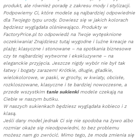
produkt, ale również poradę z zakresu mody i stylizacji.
Podpowiemy Ci, które modele są najbardziej odpowiednie
dla Twojego typu urody. Dowiesz się w jakich kolorach
będziesz wyglądała olśniewająco. Produkty w
FactoryPrice.pl to odpowiedź na Twoje wytęsknione
oczekiwania! Znajdziesz tutaj wygodne i luźne kreacje na
plażę; klasyczne i stonowane – na spotkania biznesowe
czy te najbardziej wytworne i ekskluzywne – na
eleganckie przyjęcia. Jeszcze nigdy wybór nie był tak
łatwy i bogaty zarazem! Krótkie, długie, gładkie,
wielokolorowe, w paski, w grochy, w kwiaty, obcisłe,
rozkloszowane, klasyczne i te bardziej nowoczesne, a
przede wszystkim
tanie sukienki
modele czekają na
Ciebie w naszym butiku.
W naszych sukienkach będziesz wyglądała kobieco i z
klasą.
Jeśli dany model jednak Ci się nie spodoba na żywo albo
rozmiar okaże się nieodpowiedni, to bez problemu
możesz nam go zwrócić. Mimo tego, że moda zmienia się