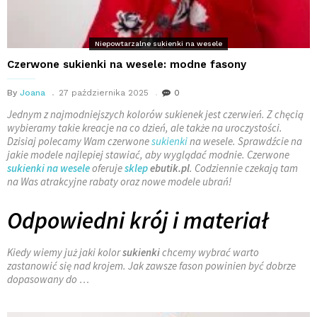
Niepowtarzalne sukienki na wesele
Czerwone sukienki na wesele: modne fasony
By
Joana
27 października 2025
0
Jednym z najmodniejszych kolorów sukienek jest czerwień. Z chęcią
wybieramy takie kreacje na co dzień, ale także na uroczystości.
Dzisiaj polecamy Wam czerwone
sukienki
na wesele. Sprawdźcie na
jakie modele najlepiej stawiać, aby wyglądać modnie. Czerwone
sukienki na wesele
oferuje
sklep
ebutik.pl
. Codziennie czekają tam
na Was atrakcyjne rabaty oraz nowe modele ubrań!
Odpowiedni krój i materiał
Kiedy wiemy już jaki kolor
sukienki
chcemy wybrać warto
zastanowić się nad krojem. Jak zawsze fason powinien być dobrze
dopasowany do …