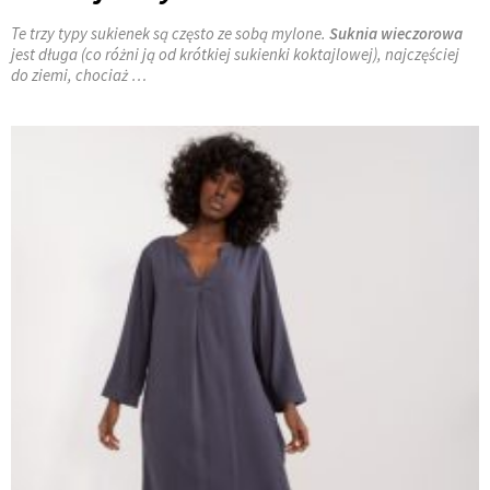
Te trzy typy sukienek są często ze sobą mylone.
Suknia wieczorowa
jest długa (co różni ją od krótkiej sukienki koktajlowej), najczęściej
do ziemi, chociaż …