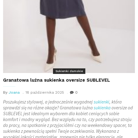
Sukienki damskie
Granatowa luźna sukienka oversize SUBLEVEL
By
Joana
18 października 2025
0
Poszukujesz stylowej, a jednocześnie wygodnej
sukienki
, która
sprawdzi się na różne okazje? Granatowa luźna
sukienka
oversize od
SUBLEVEL jest idealnym wyborem dla kobiet ceniących sobie
komfort i modny wygląd. Bez względu na to, czy potrzebujesz stroju
do pracy, na spotkanie z przyjaciółmi czy na weekendowy spacer, ta
sukienka z pewnością spełni Twoje oczekiwania. Wykonana z
wysokiej jakości materiałów, zapewnia nie tylko elegancję, ale