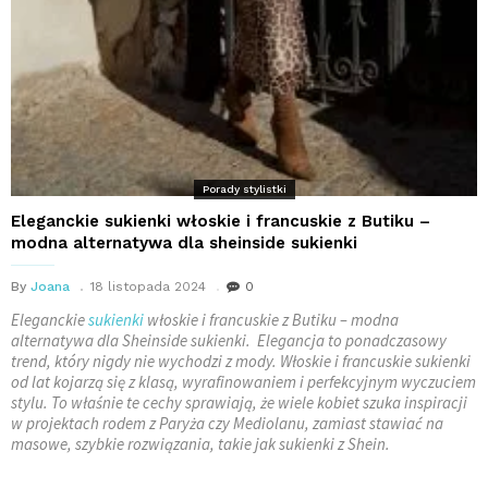
Porady stylistki
Eleganckie sukienki włoskie i francuskie z Butiku –
modna alternatywa dla sheinside sukienki
By
Joana
18 listopada 2024
0
Eleganckie
sukienki
włoskie i francuskie z Butiku – modna
alternatywa dla Sheinside sukienki. Elegancja to ponadczasowy
trend, który nigdy nie wychodzi z mody. Włoskie i francuskie sukienki
od lat kojarzą się z klasą, wyrafinowaniem i perfekcyjnym wyczuciem
stylu. To właśnie te cechy sprawiają, że wiele kobiet szuka inspiracji
w projektach rodem z Paryża czy Mediolanu, zamiast stawiać na
masowe, szybkie rozwiązania, takie jak sukienki z Shein.