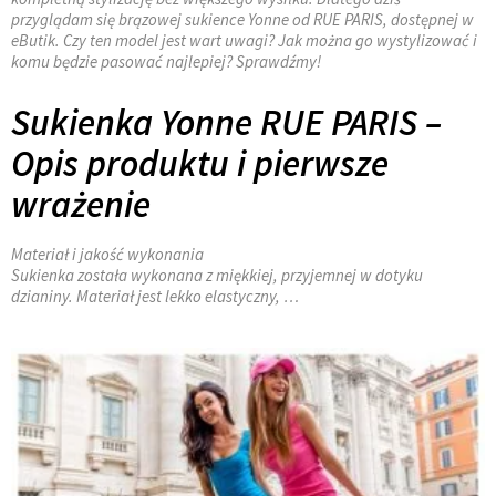
przyglądam się brązowej sukience Yonne od RUE PARIS, dostępnej w
eButik. Czy ten model jest wart uwagi? Jak można go wystylizować i
komu będzie pasować najlepiej? Sprawdźmy!
Sukienka Yonne RUE PARIS –
Opis produktu i pierwsze
wrażenie
Materiał i jakość wykonania
Sukienka została wykonana z miękkiej, przyjemnej w dotyku
dzianiny. Materiał jest lekko elastyczny, …