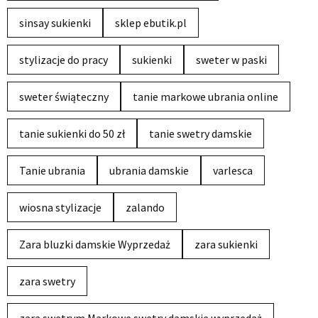
sinsay sukienki
sklep ebutik.pl
stylizacje do pracy
sukienki
sweter w paski
sweter świąteczny
tanie markowe ubrania online
tanie sukienki do 50 zł
tanie swetry damskie
Tanie ubrania
ubrania damskie
varlesca
wiosna stylizacje
zalando
Zara bluzki damskie Wyprzedaż
zara sukienki
zara swetry