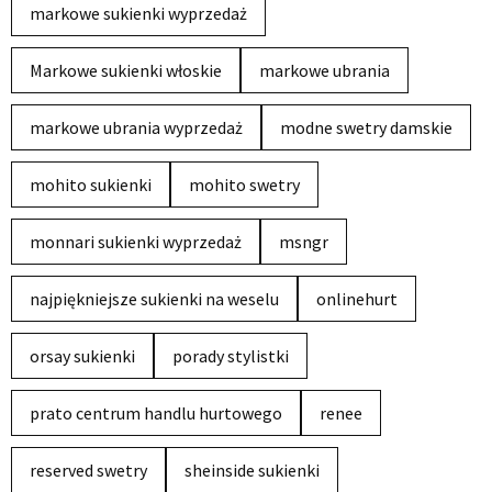
markowe sukienki wyprzedaż
Markowe sukienki włoskie
markowe ubrania
markowe ubrania wyprzedaż
modne swetry damskie
mohito sukienki
mohito swetry
monnari sukienki wyprzedaż
msngr
najpiękniejsze sukienki na weselu
onlinehurt
orsay sukienki
porady stylistki
prato centrum handlu hurtowego
renee
reserved swetry
sheinside sukienki