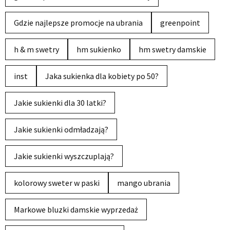
Gdzie najlepsze promocje na ubrania
greenpoint
h & m swetry
hm sukienko
hm swetry damskie
inst
Jaka sukienka dla kobiety po 50?
Jakie sukienki dla 30 latki?
Jakie sukienki odmładzają?
Jakie sukienki wyszczuplają?
kolorowy sweter w paski
mango ubrania
Markowe bluzki damskie wyprzedaż