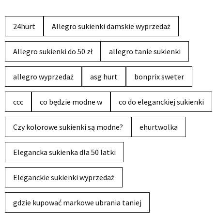
24hurt
Allegro sukienki damskie wyprzedaż
Allegro sukienki do 50 zł
allegro tanie sukienki
allegro wyprzedaż
asg hurt
bonprix sweter
ccc
co będzie modne w
co do eleganckiej sukienki
Czy kolorowe sukienki są modne?
ehurtwolka
Elegancka sukienka dla 50 latki
Eleganckie sukienki wyprzedaż
gdzie kupować markowe ubrania taniej