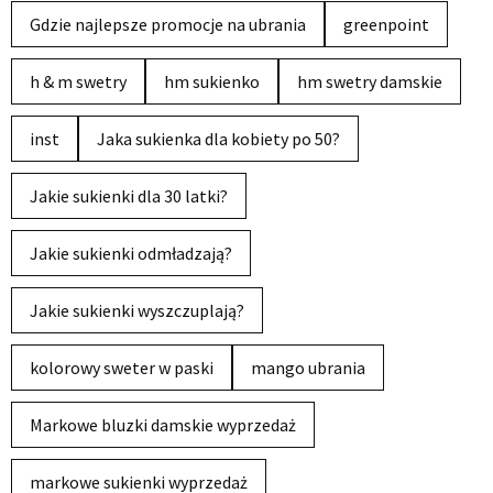
Gdzie najlepsze promocje na ubrania
greenpoint
h & m swetry
hm sukienko
hm swetry damskie
inst
Jaka sukienka dla kobiety po 50?
Jakie sukienki dla 30 latki?
Jakie sukienki odmładzają?
Jakie sukienki wyszczuplają?
kolorowy sweter w paski
mango ubrania
Markowe bluzki damskie wyprzedaż
markowe sukienki wyprzedaż