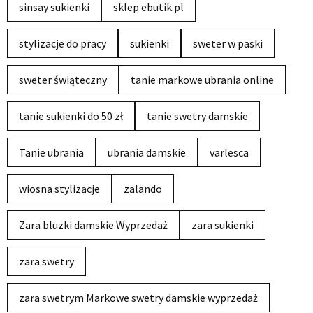
sinsay sukienki
sklep ebutik.pl
stylizacje do pracy
sukienki
sweter w paski
sweter świąteczny
tanie markowe ubrania online
tanie sukienki do 50 zł
tanie swetry damskie
Tanie ubrania
ubrania damskie
varlesca
wiosna stylizacje
zalando
Zara bluzki damskie Wyprzedaż
zara sukienki
zara swetry
zara swetrym Markowe swetry damskie wyprzedaż