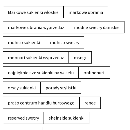
Markowe sukienki włoskie
markowe ubrania
markowe ubrania wyprzedaż
modne swetry damskie
mohito sukienki
mohito swetry
monnari sukienki wyprzedaż
msngr
najpiękniejsze sukienki na weselu
onlinehurt
orsay sukienki
porady stylistki
prato centrum handlu hurtowego
renee
reserved swetry
sheinside sukienki