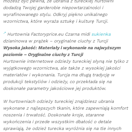
możesz być pewna, że ubrania z tureckiej hurtowni
dodadzą Twojej garderobie niepowtarzalności i
wyrafinowanego stylu. Odkryj piękno unikalnego
wzornictwa, które wyraża sztukę i kulturę Turcji.
Hurtownia Factoryprice.eu Czarna midi
sukienka
dzianinowa w prążek – oryginalne ciuchy z Turcji
Wysoka jakość: Materiały i wykonanie na najwyższym
poziomie –
Oryginalne ciuchy z Turcji
Hurtownie internetowe odzieży tureckiej słyną nie tylko z
wyjątkowego wzornictwa, ale także z wysokiej jakości
materiałów i wykonania. Turcja ma długą tradycję w
produkcji tekstyliów i odzieży, co przekłada się na
doskonałe parametry jakościowe jej produktów.
W hurtowniach odzieży tureckiej znajdziesz ubrania
wykonane z najlepszych tkanin, które zapewniają komfort
noszenia i trwałość. Doskonałe kroje, staranne
wykończenia i przede wszystkim dbałość o detale
sprawiają, że odzież turecka wyróżnia się na tle innych