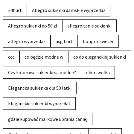
24hurt
Allegro sukienki damskie wyprzedaż
Allegro sukienki do 50 zł
allegro tanie sukienki
allegro wyprzedaż
asg hurt
bonprix sweter
ccc
co będzie modne w
co do eleganckiej sukienki
Czy kolorowe sukienki są modne?
ehurtwolka
Elegancka sukienka dla 50 latki
Eleganckie sukienki wyprzedaż
gdzie kupować markowe ubrania taniej