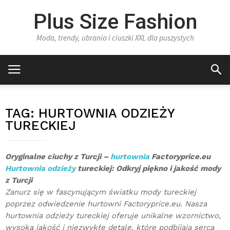
Plus Size Fashion
Moda, trendy, ubrania i ciuszki XXL dla puszystych
TAG:
HURTOWNIA ODZIEŻY
TURECKIEJ
Oryginalne ciuchy z Turcji –
hurtownia
Factoryprice.eu
Hurtownia odzieży
tureckiej: Odkryj piękno i jakość mody
z Turcji
Zanurz się w fascynującym światku mody tureckiej
poprzez odwiedzenie hurtowni Factoryprice.eu. Nasza
hurtownia odzieży tureckiej oferuje unikalne wzornictwo,
wysoką jakość i niezwykłe detale, które podbijają serca