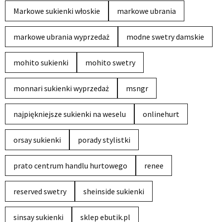
Markowe sukienki włoskie
markowe ubrania
markowe ubrania wyprzedaż
modne swetry damskie
mohito sukienki
mohito swetry
monnari sukienki wyprzedaż
msngr
najpiękniejsze sukienki na weselu
onlinehurt
orsay sukienki
porady stylistki
prato centrum handlu hurtowego
renee
reserved swetry
sheinside sukienki
sinsay sukienki
sklep ebutik.pl