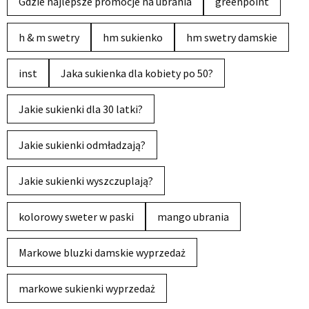
Gdzie najlepsze promocje na ubrania
greenpoint
h & m swetry
hm sukienko
hm swetry damskie
inst
Jaka sukienka dla kobiety po 50?
Jakie sukienki dla 30 latki?
Jakie sukienki odmładzają?
Jakie sukienki wyszczuplają?
kolorowy sweter w paski
mango ubrania
Markowe bluzki damskie wyprzedaż
markowe sukienki wyprzedaż