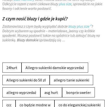
Odkryjcie razem z nami ciekawe bluzy
plus size
, sprawdźcie na jakie
fasony i odcienie warto postawić.
Z czym nosić bluzy i gdzie je kupić?
Zastanawiasz z czym będą wyglądać dobrze
bluzy plus size
?
Dobrym wyborem są spodnie – materiałowe, jeansy czy krótkie
spodenki. Możesz postawić także na spódnice lub założyć bluzę na
sukienkę.
Bluzy damskie
sprawdzają się …
24hurt
Allegro sukienki damskie wyprzedaż
Allegro sukienki do 50 zł
allegro tanie sukienki
allegro wyprzedaż
asg hurt
bonprix sweter
ccc
co będzie modne w
co do eleganckiej sukienki