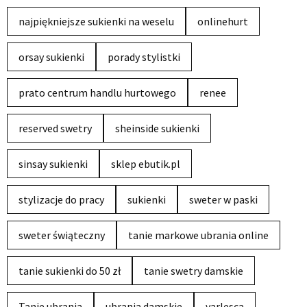
najpiękniejsze sukienki na weselu
onlinehurt
orsay sukienki
porady stylistki
prato centrum handlu hurtowego
renee
reserved swetry
sheinside sukienki
sinsay sukienki
sklep ebutik.pl
stylizacje do pracy
sukienki
sweter w paski
sweter świąteczny
tanie markowe ubrania online
tanie sukienki do 50 zł
tanie swetry damskie
Tanie ubrania
ubrania damskie
varlesca