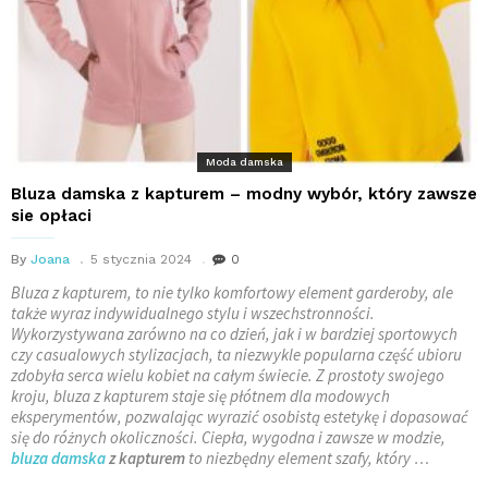
Moda damska
Bluza damska z kapturem – modny wybór, który zawsze
sie opłaci
By
Joana
5 stycznia 2024
0
Bluza z kapturem, to nie tylko komfortowy element garderoby, ale
także wyraz indywidualnego stylu i wszechstronności.
Wykorzystywana zarówno na co dzień, jak i w bardziej sportowych
czy casualowych stylizacjach, ta niezwykle popularna część ubioru
zdobyła serca wielu kobiet na całym świecie. Z prostoty swojego
kroju, bluza z kapturem staje się płótnem dla modowych
eksperymentów, pozwalając wyrazić osobistą estetykę i dopasować
się do różnych okoliczności. Ciepła, wygodna i zawsze w modzie,
bluza damska
z kapturem
to niezbędny element szafy, który …