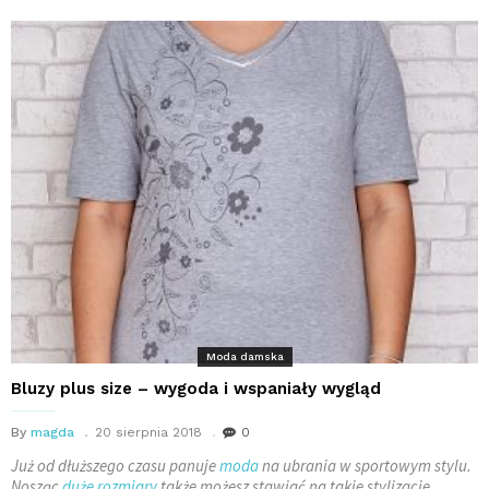
Moda damska
Bluzy plus size – wygoda i wspaniały wygląd
By
magda
20 sierpnia 2018
0
Już od dłuższego czasu panuje
moda
na ubrania w sportowym stylu.
Nosząc
duże rozmiary
także możesz stawiać na takie stylizacje.