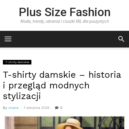
Plus Size Fashion
Moda, trendy, ubrania i ciuszki XXL dla puszystych
T-shirty damskie
T-shirty damskie – historia
i przegląd modnych
stylizacji
By
Joana
1 sierpnia 2025
0