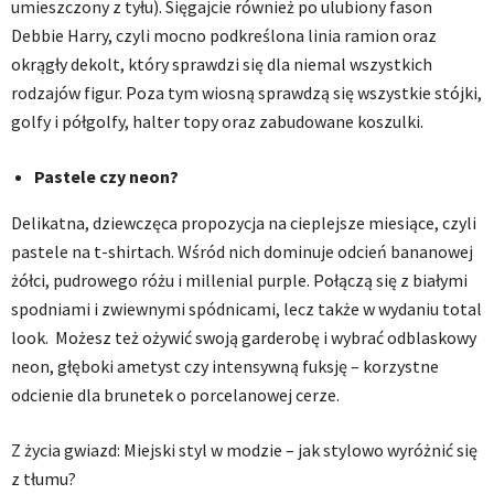
umieszczony z tyłu). Sięgajcie również po u
lubiony fason
Debbie Harry, czyli mocno podkreślona linia ramion oraz
okrągły dekolt, który sprawdzi się dla niemal wszystkich
rodzajów figur. Poza tym wiosną sprawdzą się wszystkie stójki,
golfy i półgolfy, halter topy oraz zabudowane koszulki.
Pastele czy neon?
Delikatna, dziewczęca propozycja na cieplejsze miesiące, czyli
pastele na t-shirtach. Wśród nich dominuje odcień bananowej
żółci, pudrowego różu i millenial purple. Połączą się z białymi
spodniami i zwiewnymi spódnicami, lecz także w wydaniu total
look. Możesz też ożywić swoją garderobę i wybrać odblaskowy
neon, głęboki ametyst czy intensywną fuksję – korzystne
odcienie dla brunetek o porcelanowej cerze.
Z życia gwiazd: Miejski styl w modzie – jak stylowo wyróżnić się
z tłumu?