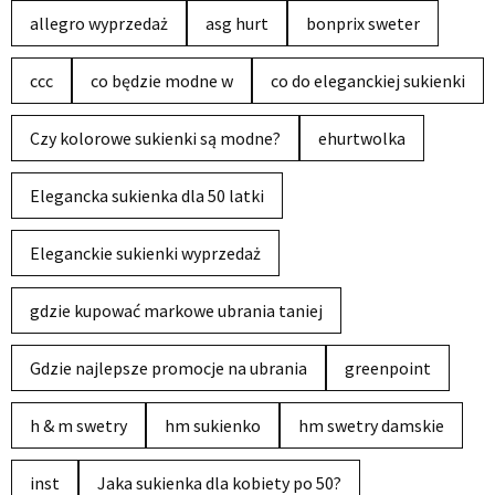
allegro wyprzedaż
asg hurt
bonprix sweter
ccc
co będzie modne w
co do eleganckiej sukienki
Czy kolorowe sukienki są modne?
ehurtwolka
Elegancka sukienka dla 50 latki
Eleganckie sukienki wyprzedaż
gdzie kupować markowe ubrania taniej
Gdzie najlepsze promocje na ubrania
greenpoint
h & m swetry
hm sukienko
hm swetry damskie
inst
Jaka sukienka dla kobiety po 50?