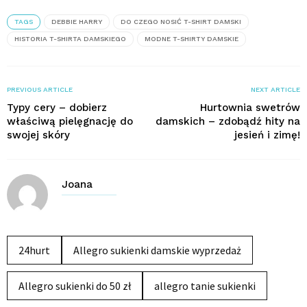
TAGS
DEBBIE HARRY
DO CZEGO NOSIĆ T-SHIRT DAMSKI
HISTORIA T-SHIRTA DAMSKIEGO
MODNE T-SHIRTY DAMSKIE
PREVIOUS ARTICLE
NEXT ARTICLE
Typy cery – dobierz
Hurtownia swetrów
właściwą pielęgnację do
damskich – zdobądź hity na
swojej skóry
jesień i zimę!
Joana
24hurt
Allegro sukienki damskie wyprzedaż
Allegro sukienki do 50 zł
allegro tanie sukienki