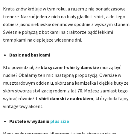
Krata znów króluje w tym roku, a razem z nią ponadczasowe
trencze. Narzuć jeden z nich na biały gładki t-shirt, a do tego
dobierz jasnoniebieskie denimowe spodnie z wyższym stanem.
Świetnie połączą z botkami na traktorze bądź lekkimi
trampkami na cieplejsze wiosenne dni.
Basic nad basicami
Kto powiedział, że
klasyczne t-shirty damskie
muszą być
nudne? Obalamy ten mit następną propozycją. Oversize w
musztardowym odcieniu, skórzana kamizelka i ciężkie buty ze
skóry stworzą stylizację rodem z lat 70. Możesz zamiast tego
wybrać również
t-shirt damski z nadrukiem
, który doda fajny
vintage’owy akcent.
Pastele w wydaniu
plus size
Masz nadprogramowe kilogramy i ciągle chowasz się za