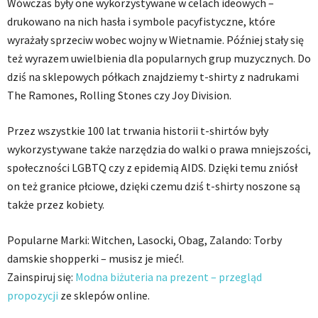
Wówczas były one wykorzystywane w celach ideowych –
drukowano na nich hasła i symbole pacyfistyczne, które
wyrażały sprzeciw wobec wojny w Wietnamie. Później stały się
też wyrazem uwielbienia dla popularnych grup muzycznych. Do
dziś na sklepowych półkach znajdziemy t-shirty z nadrukami
The Ramones, Rolling Stones czy Joy Division.
Przez wszystkie 100 lat trwania historii t-shirtów były
wykorzystywane także narzędzia do walki o prawa mniejszości,
społeczności LGBTQ czy z epidemią AIDS. Dzięki temu zniósł
on też granice płciowe, dzięki czemu dziś t-shirty noszone są
także przez kobiety.
Popularne Marki: Witchen, Lasocki, Obag, Zalando: Torby
damskie shopperki – musisz je mieć!.
Zainspiruj się:
Modna biżuteria na prezent – przegląd
propozycji
ze sklepów online.