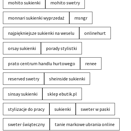
mohito sukienki
mohito swetry
monnari sukienki wyprzedaż
msngr
najpiękniejsze sukienki na weselu
onlinehurt
orsay sukienki
porady stylistki
prato centrum handlu hurtowego
renee
reserved swetry
sheinside sukienki
sinsay sukienki
sklep ebutik.pl
stylizacje do pracy
sukienki
sweter w paski
sweter świąteczny
tanie markowe ubrania online