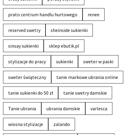
prato centrum handlu hurtowego
renee
reserved swetry
sheinside sukienki
sinsay sukienki
sklep ebutik.pl
stylizacje do pracy
sukienki
sweter w paski
sweter świąteczny
tanie markowe ubrania online
tanie sukienki do 50 zł
tanie swetry damskie
Tanie ubrania
ubrania damskie
varlesca
wiosna stylizacje
zalando