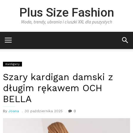
Plus Size Fashion
Moda, trendy, ubrania i ciuszki XXL dla puszystych
Kardigany
Szary kardigan damski z
długim rękawem OCH
BELLA
By
Joana
30 października 2025
0