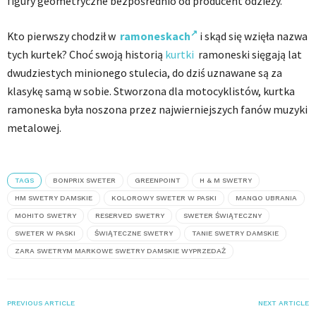
figury geometryczne bezpośrednio od producent odzieży.
Kto pierwszy chodził w
ramoneskach
i skąd się wzięła nazwa
tych kurtek? Choć swoją historią
kurtki
ramoneski sięgają lat
dwudziestych minionego stulecia, do dziś uznawane są za
klasykę samą w sobie. Stworzona dla motocyklistów, kurtka
ramoneska była noszona przez najwierniejszych fanów muzyki
metalowej.
TAGS
BONPRIX SWETER
GREENPOINT
H & M SWETRY
HM SWETRY DAMSKIE
KOLOROWY SWETER W PASKI
MANGO UBRANIA
MOHITO SWETRY
RESERVED SWETRY
SWETER ŚWIĄTECZNY
SWETER W PASKI
ŚWIĄTECZNE SWETRY
TANIE SWETRY DAMSKIE
ZARA SWETRYM MARKOWE SWETRY DAMSKIE WYPRZEDAŻ
PREVIOUS ARTICLE
NEXT ARTICLE