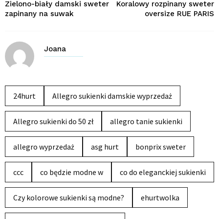
Zielono-biały damski sweter
Koralowy rozpinany sweter
zapinany na suwak
oversize RUE PARIS
Joana
24hurt
Allegro sukienki damskie wyprzedaż
Allegro sukienki do 50 zł
allegro tanie sukienki
allegro wyprzedaż
asg hurt
bonprix sweter
ccc
co będzie modne w
co do eleganckiej sukienki
Czy kolorowe sukienki są modne?
ehurtwolka