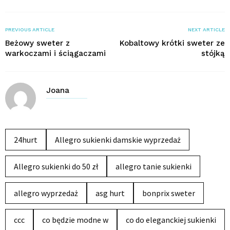
PREVIOUS ARTICLE
NEXT ARTICLE
Beżowy sweter z
Kobaltowy krótki sweter ze
warkoczami i ściągaczami
stójką
Joana
24hurt
Allegro sukienki damskie wyprzedaż
Allegro sukienki do 50 zł
allegro tanie sukienki
allegro wyprzedaż
asg hurt
bonprix sweter
ccc
co będzie modne w
co do eleganckiej sukienki