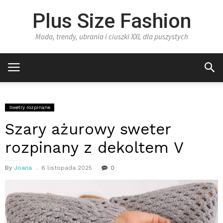
Plus Size Fashion
Moda, trendy, ubrania i ciuszki XXL dla puszystych
Swetry rozpinane
Szary ażurowy sweter
rozpinany z dekoltem V
By
Joana
6 listopada 2025
0