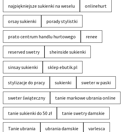
najpiękniejsze sukienki na weselu
onlinehurt
orsay sukienki
porady stylistki
prato centrum handlu hurtowego
renee
reserved swetry
sheinside sukienki
sinsay sukienki
sklep ebutik.pl
stylizacje do pracy
sukienki
sweter w paski
sweter świąteczny
tanie markowe ubrania online
tanie sukienki do 50 zł
tanie swetry damskie
Tanie ubrania
ubrania damskie
varlesca