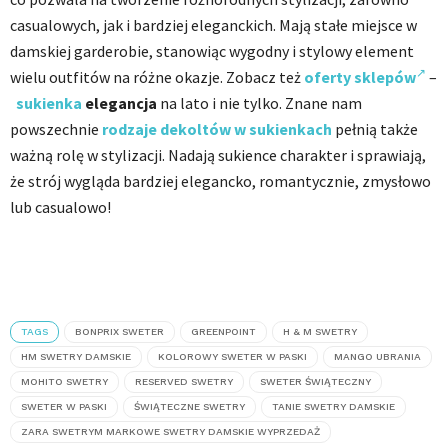
casualowych, jak i bardziej eleganckich. Mają stałe miejsce w
damskiej garderobie, stanowiąc wygodny i stylowy element
wielu outfitów na różne okazje. Zobacz też
oferty sklepów
–
sukienka
elegancja
na lato i nie tylko. Znane nam
powszechnie
rodzaje dekoltów w sukienkach
pełnią także
ważną rolę w stylizacji. Nadają sukience charakter i sprawiają,
że strój wygląda bardziej elegancko, romantycznie, zmysłowo
lub casualowo!
TAGS
BONPRIX SWETER
GREENPOINT
H & M SWETRY
HM SWETRY DAMSKIE
KOLOROWY SWETER W PASKI
MANGO UBRANIA
MOHITO SWETRY
RESERVED SWETRY
SWETER ŚWIĄTECZNY
SWETER W PASKI
ŚWIĄTECZNE SWETRY
TANIE SWETRY DAMSKIE
ZARA SWETRYM MARKOWE SWETRY DAMSKIE WYPRZEDAŻ