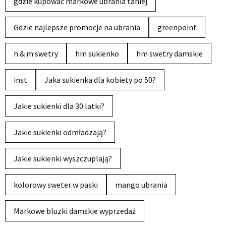
gdzie kupować markowe ubrania taniej
Gdzie najlepsze promocje na ubrania
greenpoint
h & m swetry
hm sukienko
hm swetry damskie
inst
Jaka sukienka dla kobiety po 50?
Jakie sukienki dla 30 latki?
Jakie sukienki odmładzają?
Jakie sukienki wyszczuplają?
kolorowy sweter w paski
mango ubrania
Markowe bluzki damskie wyprzedaż