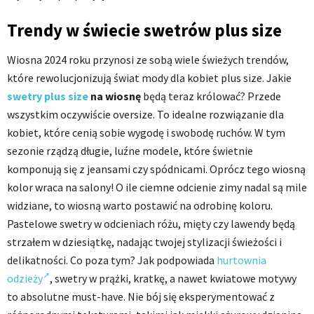
Trendy w świecie swetrów plus size
Wiosna 2024 roku przynosi ze sobą wiele świeżych trendów,
które rewolucjonizują świat mody dla kobiet plus size. Jakie
swetry plus size
na wiosnę
będą teraz królować? Przede
wszystkim oczywiście oversize. To idealne rozwiązanie dla
kobiet, które cenią sobie wygodę i swobodę ruchów. W tym
sezonie rządzą długie, luźne modele, które świetnie
komponują się z jeansami czy spódnicami. Oprócz tego wiosną
kolor wraca na salony! O ile ciemne odcienie zimy nadal są mile
widziane, to wiosną warto postawić na odrobinę koloru.
Pastelowe swetry w odcieniach różu, mięty czy lawendy będą
strzałem w dziesiątkę, nadając twojej stylizacji świeżości i
delikatności. Co poza tym? Jak podpowiada
hurtownia
odzieży
, swetry w prążki, kratkę, a nawet kwiatowe motywy
to absolutne must-have. Nie bój się eksperymentować z