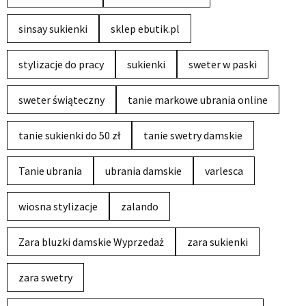
sinsay sukienki
sklep ebutik.pl
stylizacje do pracy
sukienki
sweter w paski
sweter świąteczny
tanie markowe ubrania online
tanie sukienki do 50 zł
tanie swetry damskie
Tanie ubrania
ubrania damskie
varlesca
wiosna stylizacje
zalando
Zara bluzki damskie Wyprzedaż
zara sukienki
zara swetry