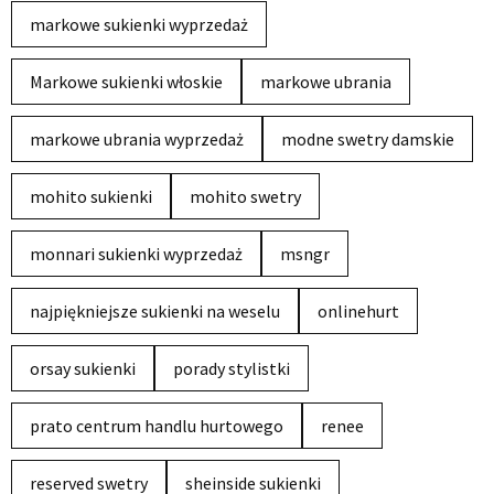
markowe sukienki wyprzedaż
Markowe sukienki włoskie
markowe ubrania
markowe ubrania wyprzedaż
modne swetry damskie
mohito sukienki
mohito swetry
monnari sukienki wyprzedaż
msngr
najpiękniejsze sukienki na weselu
onlinehurt
orsay sukienki
porady stylistki
prato centrum handlu hurtowego
renee
reserved swetry
sheinside sukienki