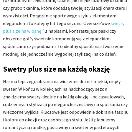
różnorodnymi teksturami, takimi jak miękki ażurowy dzianina
czy grubo tkanina, które dodadzą twojej stylizacji charakteru i
wyrazistości. Połączenie sportowego stylu z elementami
eleganckimi to kolejny hit tego sezonu. Oversize’owe
swetry
plus size na wiosnę
z napisami, kontrastujące paski czy
obszerne golfy świetnie komponują się z eleganckimi
spódnicami czy spodniami. To idealny sposób na stworzenie
modnej, ale jednocześnie wygodnej stylizacji na co dzień.
Swetry plus size na każdą okazję
Nie ma lepszego ubrania na wiosenne dni niż miękki, ciepły
sweter. W końcu w kolekcjach na nadchodzący sezon
znajdziemy swetry idealne na każdą okazję – od casualowych,
codziennych stylizacji po eleganckie zestawy na spotkania czy
wieczorne wyjścia. Kluczowe jest odpowiednie dobranie fasonu
i koloru do okazji oraz osobistego stylu. Jeśli planujemy
romantyczną randkę, postawmy na sweter w pastelowych