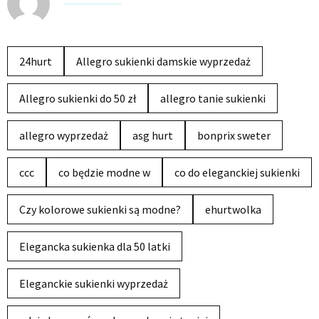
24hurt
Allegro sukienki damskie wyprzedaż
Allegro sukienki do 50 zł
allegro tanie sukienki
allegro wyprzedaż
asg hurt
bonprix sweter
ccc
co będzie modne w
co do eleganckiej sukienki
Czy kolorowe sukienki są modne?
ehurtwolka
Elegancka sukienka dla 50 latki
Eleganckie sukienki wyprzedaż