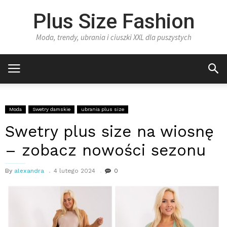
Plus Size Fashion
Moda, trendy, ubrania i ciuszki XXL dla puszystych
Moda
Swetry damskie
ubrania plus size
Swetry plus size na wiosnę
– zobacz nowości sezonu
By
alexandra
4 lutego 2024
0