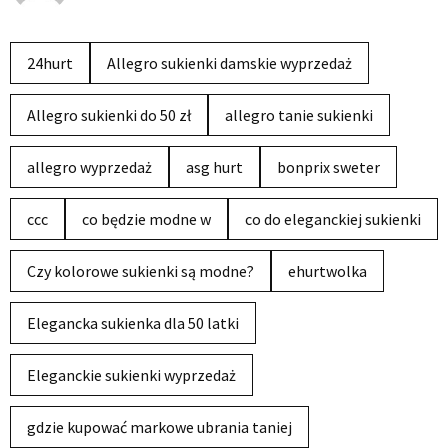
24hurt
Allegro sukienki damskie wyprzedaż
Allegro sukienki do 50 zł
allegro tanie sukienki
allegro wyprzedaż
asg hurt
bonprix sweter
ccc
co będzie modne w
co do eleganckiej sukienki
Czy kolorowe sukienki są modne?
ehurtwolka
Elegancka sukienka dla 50 latki
Eleganckie sukienki wyprzedaż
gdzie kupować markowe ubrania taniej