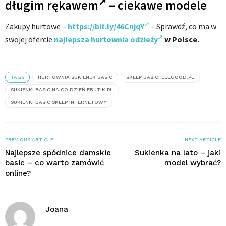
długim rękawem
– ciekawe modele
Zakupy hurtowe –
https://bit.ly/46CnjqY
– Sprawdź, co ma w
swojej ofercie
najlepsza hurtownia odzieży
w Polsce.
TAGS
HURTOWNIA SUKIENEK BASIC
SKLEP BASICFEELGOOD.PL
SUKIENKI BASIC NA CO DZIEŃ EBUTIK.PL
SUKIENKI BASIC SKLEP INTERNETOWY
PREVIOUS ARTICLE
NEXT ARTICLE
Najlepsze spódnice damskie
Sukienka na lato – jaki
basic – co warto zamówić
model wybrać?
online?
Joana