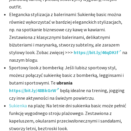
outfit.
Elegancka stylizacja z balerinami: Sukienkę basic można
również wykorzystać w bardziej eleganckich stylizacjach,
np. na spotkanie biznesowe czy kawę w kawiarni.
Zestawiona z klasycznymi balerinami, delikatnymi
biżuteriami i marynarką, stworzy subtelny, ale zarazem
stylowy look. Zobac zwięcej >>>
https://bit.ly/46qDKIf
na
naszym blogu.
Sportowy look z bomberką: Jeśli lubisz sportowy styl,
możesz połączyć sukienkę basic z bomberką, legginsami i
butami sportowymi. Te
ubrania
https://bit.ly/48BkGrW
będą idealne na trening, jogging
czy inne aktywności na świeżym powietrzu.
Sukienka
na plażę: Na letnie dni sukienka basic może pełnić
funkcję wygodnego stroju plażowego. Zestawiona z
kapeluszem, okularami przeciwsłonecznymi i sandałami,
stworzy letni, beztroski look.