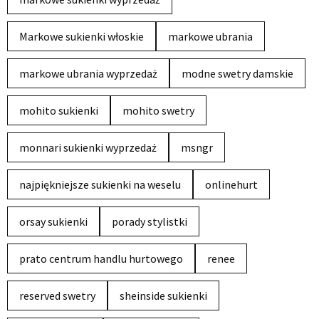
Markowe sukienki włoskie
markowe ubrania
markowe ubrania wyprzedaż
modne swetry damskie
mohito sukienki
mohito swetry
monnari sukienki wyprzedaż
msngr
najpiękniejsze sukienki na weselu
onlinehurt
orsay sukienki
porady stylistki
prato centrum handlu hurtowego
renee
reserved swetry
sheinside sukienki