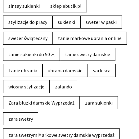
sinsay sukienki
sklep ebutik.pl
stylizacje do pracy
sukienki
sweter w paski
sweter świąteczny
tanie markowe ubrania online
tanie sukienki do 50 zł
tanie swetry damskie
Tanie ubrania
ubrania damskie
varlesca
wiosna stylizacje
zalando
Zara bluzki damskie Wyprzedaż
zara sukienki
zara swetry
zara swetrym Markowe swetry damskie wyprzedaż