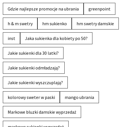
Gdzie najlepsze promocje na ubrania
greenpoint
h & m swetry
hm sukienko
hm swetry damskie
inst
Jaka sukienka dla kobiety po 50?
Jakie sukienki dla 30 latki?
Jakie sukienki odmładzają?
Jakie sukienki wyszczuplają?
kolorowy sweter w paski
mango ubrania
Markowe bluzki damskie wyprzedaż
markowe sukienki wyprzedaż