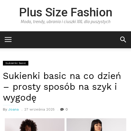
Plus Size Fashion
Moda, trendy, ubrania i ciuszki XXL dla puszystych
Sukienki basic
Sukienki basic na co dzień
– prosty sposób na szyk i
wygodę
By
Joana
27 września 2025
0