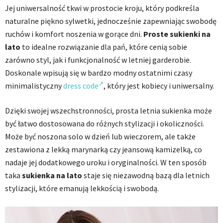
Jej uniwersalność tkwi w prostocie kroju, który podkreśla
naturalne piękno sylwetki, jednocześnie zapewniając swobodę
ruchów i komfort noszenia w gorące dni.
Proste sukienki na
lato
to idealne rozwiązanie dla pań, które cenią sobie
zarówno styl, jak i funkcjonalność w letniej garderobie.
Doskonale wpisują się w bardzo modny ostatnimi czasy
minimalistyczny
dress code
, który jest kobiecy i uniwersalny.
Dzięki swojej wszechstronności, prosta letnia sukienka może
być łatwo dostosowana do różnych stylizacji i okoliczności.
Może być noszona solo w dzień lub wieczorem, ale także
zestawiona z lekką marynarką czy jeansową kamizelką, co
nadaje jej dodatkowego uroku i oryginalności. W ten sposób
taka
sukienka na lato
staje się niezawodną bazą dla letnich
stylizacji, które emanują lekkością i swobodą.