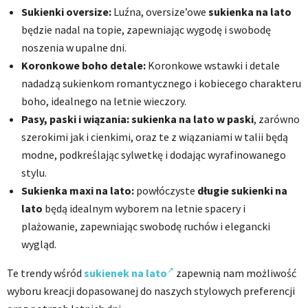
Sukienki oversize:
Luźna, oversize’owe
sukienka na lato
będzie nadal na topie, zapewniając wygodę i swobodę
noszenia w upalne dni.
Koronkowe boho detale:
Koronkowe wstawki i detale
nadadzą sukienkom romantycznego i kobiecego charakteru
boho, idealnego na letnie wieczory.
Pasy, paski i wiązania:
sukienka na lato w paski
, zarówno
szerokimi jak i cienkimi, oraz te z wiązaniami w talii będą
modne, podkreślając sylwetkę i dodając wyrafinowanego
stylu.
Sukienka maxi na lato:
powłóczyste
długie sukienki na
lato
będą idealnym wyborem na letnie spacery i
plażowanie, zapewniając swobodę ruchów i elegancki
wygląd.
Te trendy wśród
sukienek na lato
zapewnią nam możliwość
wyboru kreacji dopasowanej do naszych stylowych preferencji