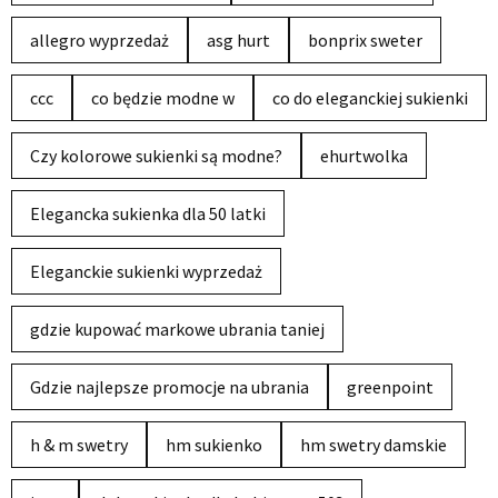
allegro wyprzedaż
asg hurt
bonprix sweter
ccc
co będzie modne w
co do eleganckiej sukienki
Czy kolorowe sukienki są modne?
ehurtwolka
Elegancka sukienka dla 50 latki
Eleganckie sukienki wyprzedaż
gdzie kupować markowe ubrania taniej
Gdzie najlepsze promocje na ubrania
greenpoint
h & m swetry
hm sukienko
hm swetry damskie