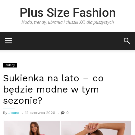
Plus Size Fashion
Moda, trendy, ubrania i ciuszki XXL dla puszystych
sklepy
Sukienka na lato – co
będzie modne w tym
sezonie?
By
Joana
12 czerwca 2026
0