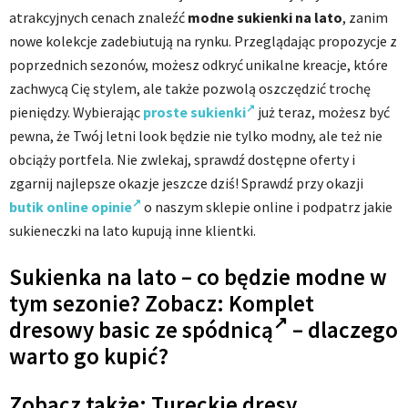
atrakcyjnych cenach znaleźć
modne sukienki na lato
, zanim
nowe kolekcje zadebiutują na rynku. Przeglądając propozycje z
poprzednich sezonów, możesz odkryć unikalne kreacje, które
zachwycą Cię stylem, ale także pozwolą oszczędzić trochę
pieniędzy. Wybierając
proste sukienki
już teraz, możesz być
pewna, że Twój letni look będzie nie tylko modny, ale też nie
obciąży portfela. Nie zwlekaj, sprawdź dostępne oferty i
zgarnij najlepsze okazje jeszcze dziś! Sprawdź przy okazji
butik online opinie
o naszym sklepie online i podpatrz jakie
sukieneczki na lato kupują inne klientki.
Sukienka na lato – co będzie modne w
tym sezonie? Zobacz:
Komplet
dresowy basic ze spódnicą
– dlaczego
warto go kupić?
Zobacz także:
Tureckie dresy