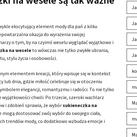
zki na wesele są tak ważne
Ja
Ja
ykle ekscytujący element mody dla pań z kilku
epowtarzalna okazja do wyrażenia swojej
Ja
 marzy o tym, by na czyimś weselu wyglądać wyjątkowo i
zka na wesele
to wówczas nie tylko zwykłe ubrania,
Ja
u, stylu życia i osobowości.
ko
nym elementem kreacji, który wpisuje się w kontekst
 lub dnia, gdzie miłość celebruje się w otoczeniu
ma
symbolem elegancji, romantyzmu i radości. To nie tylko
e wyjątkowości chwili. Po trzecie, szeroki wachlarz
Ma
w i zdobień sprawia, że wybór
sukieneczka na
nie mogą dostosować swój wybór do swojego ciała,
ma
nych trendów mody, co dodatkowo wzbudza emocje i
Ma