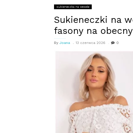
sukieneczka na wesele
Sukieneczki na w
fasony na obecny
By
Joana
13 czerwca 2026
0