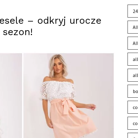
24
esele – odkryj urocze
Al
 sezon!
Al
al
al
bo
co
co