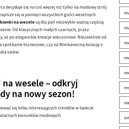
ta decyduje się na coś więcej niż tylko na modowy strój
ma
apisze się w pamięci wszystkich gości weselnych.
kienki na wesele
są dla pań niezwykle ważną częścią
ma
żnie. Od klasycznych małych czarnych, przez
y, aż po eleganckie kreacje wieczorowe. Niezależnie od
mo
na spotkanie biznesowe, czy na Wielkanocną kolację z
dla siebie.
mo
mo
 na wesele – odkryj
m
ndy na nowy sezon!
na
wać się kilku interesujących trendów w świecie
opularnych kierunków modowych:
on