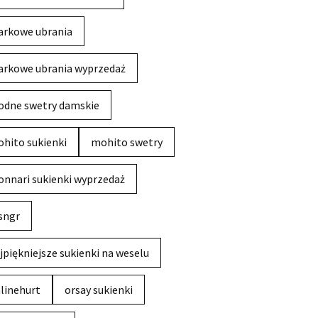
rkowe ubrania
rkowe ubrania wyprzedaż
dne swetry damskie
hito sukienki
mohito swetry
nnari sukienki wyprzedaż
sngr
jpiękniejsze sukienki na weselu
linehurt
orsay sukienki