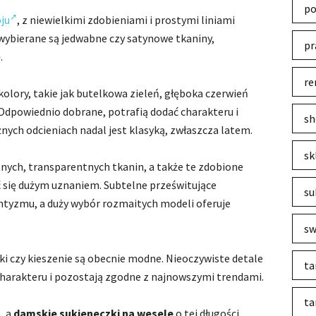
po
ju
, z niewielkimi zdobieniami i prostymi liniami
 wybierane są jedwabne czy satynowe tkaniny,
pr
.
re
olory, takie jak butelkowa zieleń, głęboka czerwień
 Odpowiednio dobrane, potrafią dodać charakteru i
sh
żnych odcieniach nadal jest klasyką, zwłaszcza latem.
sk
tnych, transparentnych tkanin, a także te zdobione
ć się dużym uznaniem. Subtelne prześwitujące
su
ntyzmu, a duży wybór rozmaitych modeli oferuje
sw
ki czy kieszenie są obecnie modne. Nieoczywiste detale
ta
 charakteru i pozostają zgodne z najnowszymi trendami.
ta
, a
damskie
sukieneczki na wesele
o tej długości