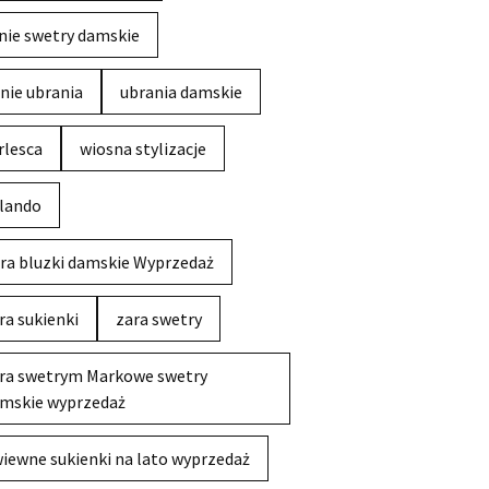
nie swetry damskie
nie ubrania
ubrania damskie
rlesca
wiosna stylizacje
lando
ra bluzki damskie Wyprzedaż
ra sukienki
zara swetry
ra swetrym Markowe swetry
mskie wyprzedaż
iewne sukienki na lato wyprzedaż