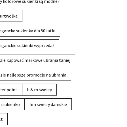
y kolorowe sukienki są modne?
urtwolka
egancka sukienka dla 50 latki
eganckie sukienki wyprzedaż
zie kupować markowe ubrania taniej
zie najlepsze promocje na ubrania
eenpoint
h & m swetry
 sukienko
hm swetry damskie
st