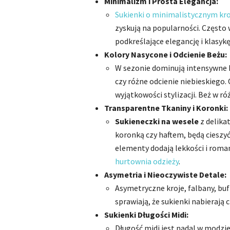
Minimalizm i Prosta Elegancja:
Sukienki o minimalistycznym kro
zyskują na popularności. Często
podkreślające elegancję i klasykę
Kolory Nasycone i Odcienie Beżu:
W sezonie dominują intensywne k
czy różne odcienie niebieskiego.
wyjątkowości stylizacji. Beż w ró
Transparentne Tkaniny i Koronki:
Sukieneczki na wesele
z delika
koronką czy haftem, będą cieszy
elementy dodają lekkości i roma
hurtownia odzieży
.
Asymetria i Nieoczywiste Detale:
Asymetryczne kroje, falbany, buf
sprawiają, że sukienki nabierają
Sukienki Długości Midi:
Długość midi jest nadal w modzie