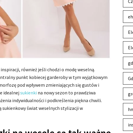
Cz
eh
El
El
gd
nspiracji, również jeśli chodzi o modę weselną.
entralny punkt kobiecej garderoby w tym wyjątkowym
Gd
morfozę pod wpływem zmieniających się gustów i
e idealnej
sukienki
na nowy sezon to prawdziwa
gr
enia indywidualności i podkreślenia piękna chwili.
ą sukienkowy świat weselnych stylizacji w
hm
in