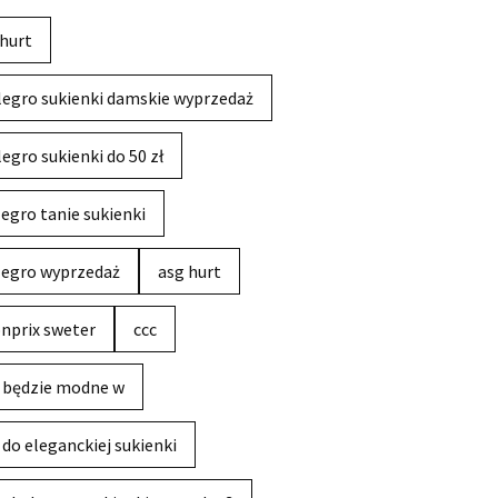
hurt
legro sukienki damskie wyprzedaż
legro sukienki do 50 zł
legro tanie sukienki
legro wyprzedaż
asg hurt
nprix sweter
ccc
 będzie modne w
 do eleganckiej sukienki