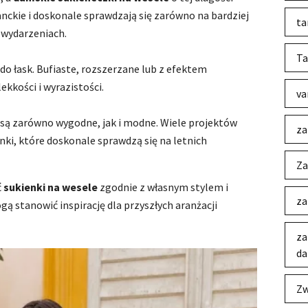
anckie i doskonale sprawdzają się zarówno na bardziej
ta
h wydarzeniach.
Ta
 do łask. Bufiaste, rozszerzane lub z efektem
kkości i wyrazistości.
va
 są zarówno wygodne, jak i modne. Wiele projektów
za
nki, które doskonale sprawdzą się na letnich
Za
ć
sukienki na wesele
zgodnie z własnym stylem i
za
ą stanowić inspirację dla przyszłych aranżacji
za
da
Zw