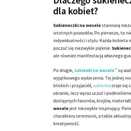
Dlaczego sukienec
dla kobiet?
Sukieneczki na wesele
stanowią niezw
istotnych powodów. Po pierwsze, to ni
indywidualności i stylu. Każda kobieta
poczuć się niezwykle pięknie.
Sukienec
ale również manifestacją własnego gust
Po drugie,
sukienki na wesele
są waż
wyjątkowego wydarzenia. Tej jednej nocy
bliskich i przyjaciół,
sukienka
staje się 
ubranie, lecz wyraz uczuć i podkreśleni
dostępnych fasonów, krojów, materiałó
wesele
jest niezwykle inspirujący. Pa
charakteru ceremonii, a także aktual
kreatywność.