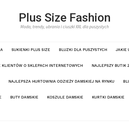
Plus Size Fashion
Moda, trendy, ubrania i ciuszki XXL dla puszystych
KA
SUKIENKI PLUS SIZE
BLUZKI DLA PUSZYSTYCH
JAKIE
IE KLIENTÓW O SKLEPACH INTERNETOWYCH
NAJLEPSZY BUTIK 
NAJLEPSZA HURTOWNIA ODZIEŻY DAMSKIEJ NA RYNKU
BL
E
BUTY DAMSKIE
KOSZULE DAMSKIE
KURTKI DAMSKIE