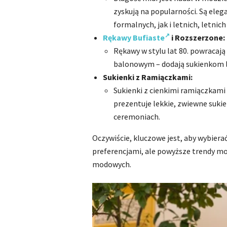
zyskują na popularności. Są eleg
formalnych, jak i letnich, letnic
Rękawy Bufiaste
i Rozszerzone:
Rękawy w stylu lat 80. powracają
balonowym – dodają sukienkom le
Sukienki z Ramiączkami:
Sukienki z cienkimi ramiączkami
prezentuje lekkie, zwiewne sukie
ceremoniach.
Oczywiście, kluczowe jest, aby wybiera
preferencjami, ale powyższe trendy mog
modowych.