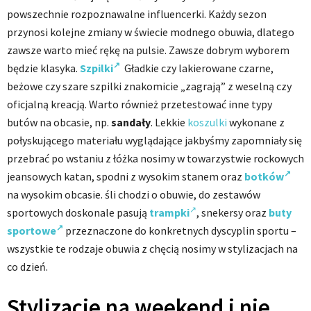
powszechnie rozpoznawalne influencerki. Każdy sezon
przynosi kolejne zmiany w świecie modnego obuwia, dlatego
zawsze warto mieć rękę na pulsie. Zawsze dobrym wyborem
będzie klasyka.
Szpilki
Gładkie czy lakierowane czarne,
beżowe czy szare szpilki znakomicie „zagrają” z weselną czy
oficjalną kreacją. Warto również przetestować inne typy
butów na obcasie, np.
sandały
. Lekkie
koszulki
wykonane z
połyskującego materiału wyglądające jakbyśmy zapomniały się
przebrać po wstaniu z łóżka nosimy w towarzystwie rockowych
jeansowych katan, spodni z wysokim stanem oraz
botków
na wysokim obcasie. śli chodzi o obuwie, do zestawów
sportowych doskonale pasują
trampki
, snekersy oraz
buty
sportowe
przeznaczone do konkretnych dyscyplin sportu –
wszystkie te rodzaje obuwia z chęcią nosimy w stylizacjach na
co dzień.
Stylizacje na weekend i nie