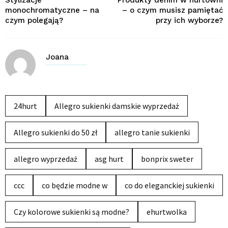
monochromatyczne – na
– o czym musisz pamiętać
czym polegają?
przy ich wyborze?
Joana
24hurt
Allegro sukienki damskie wyprzedaż
Allegro sukienki do 50 zł
allegro tanie sukienki
allegro wyprzedaż
asg hurt
bonprix sweter
ccc
co będzie modne w
co do eleganckiej sukienki
Czy kolorowe sukienki są modne?
ehurtwolka