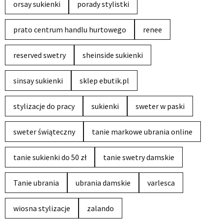
orsay sukienki
porady stylistki
prato centrum handlu hurtowego
renee
reserved swetry
sheinside sukienki
sinsay sukienki
sklep ebutik.pl
stylizacje do pracy
sukienki
sweter w paski
sweter świąteczny
tanie markowe ubrania online
tanie sukienki do 50 zł
tanie swetry damskie
Tanie ubrania
ubrania damskie
varlesca
wiosna stylizacje
zalando