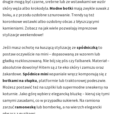
drugie mogą być czarne, srebrne lub ze wstawkami we wzór
skóry węża albo krokodyla.
Modne botki
mają zwykle suwak z
boku, a z przodu ozdobne sznurowanie. Trendy są też
koronkowe wstawki albo ozdobny obcas z błyszczącymi
kamieniami. Zobacz na jak wiele pozwalają imprezowe
stylizacje weekendowe!
Jeśli masz ochotę na kuszącą stylizację ze
spódniczką
to
postaw oczywiście na mini – dopasowaną ze wzorem lub
gładką rozkloszowaną. Nie bój się plis czy falbanek. Materiał –
absolutnie dowolny! Hitem są z te eko skóry i zamszu oraz
żakardowe.
Spódnice mini
wspaniale wręcz komponują się z
botkami na słupku
, platformie lub traktorowej podeszwie.
Możesz postawić też na szpilki lub supermodne sneakersy na
koturnie. Jako górę wybierz elegancką bluzkę – kieruj się tymi
samymi zasadami, co w przypadku sukienek. Na ramiona
zarzuć
ramoneskę
lub bomberkę, a na wierzch elegancki
płaszcz z guzikami.