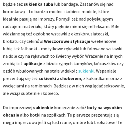
będzie też
sukienka tuba
lub bandage. Zastanów się nad
koronkową – to bardzo modne i kobiece modele, które
idealnie pasują na imprezy. Pomyśl też nad połyskującym
rodzajem materiału, który pięknie mieni się refleksami. Mile
widziane są też ozdobne wstawki z ekoskóry, siateczki,
brokatu czy cekinów.
Wieczorowe stylizacje
weekendowe
lubią też falbanki – motylkowe rękawki lub falowane wstawki
na dole czy na rękawach to świetny wybór. Wrażenie na innych
zrobią też
aplikacje
z biżuteryjnych kamyków, łańcuszków czy
ozdób wbudowanych na stałe w dekolt
sukienki
. Wspaniale
prezentują się też
sukienki z chokerem
, z kokardkami oraz z
wycięciami na ramionach. Będziesz w nich wyglądać seksownie,
ale wciąż subtelnie i kobieco.
Do imprezowej
sukienkie
koniecznie załóż
buty na wysokim
obcasie
albo botki na szpilkach. Te pierwsze prezentują się
mega imprezowo jeśli są lustrzane, ombre lub brokatowe! Te