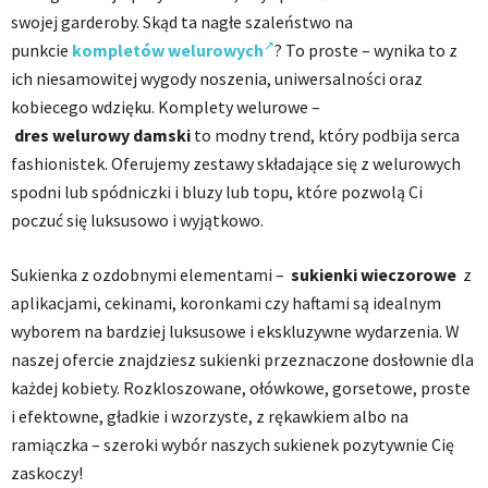
swojej garderoby. Skąd ta nagłe szaleństwo na
punkcie
kompletów welurowych
? To proste – wynika to z
ich niesamowitej wygody noszenia, uniwersalności oraz
kobiecego wdzięku. Komplety welurowe –
dres welurowy damski
to modny trend, który podbija serca
fashionistek. Oferujemy zestawy składające się z welurowych
spodni lub spódniczki i bluzy lub topu, które pozwolą Ci
poczuć się luksusowo i wyjątkowo.
Sukienka z ozdobnymi elementami –
sukienki wieczorowe
z
aplikacjami, cekinami, koronkami czy haftami są idealnym
wyborem na bardziej luksusowe i ekskluzywne wydarzenia. W
naszej ofercie znajdziesz sukienki przeznaczone dosłownie dla
każdej kobiety. Rozkloszowane, ołówkowe, gorsetowe, proste
i efektowne, gładkie i wzorzyste, z rękawkiem albo na
ramiączka – szeroki wybór naszych sukienek pozytywnie Cię
zaskoczy!