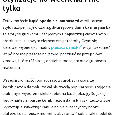
tylko
Teraz możecie kupić
Spodnie z
lampasami
w militarnym
stylu i uzupełnić je o czarną, dwurzędową
damska marynarka
ze złotymi guzikami. Jest jednym z najbardziej klasycznych i
absolutnie kultowym elementem garderoby. Czym się
kierować wybierając modny
płaszcz damski
w tym sezonie?
Współczesne płaszcze najłatwiej podzielić na przejściowe i
zimowe, które różnią się od siebie rodzajem oraz grubością
materiału.
Wszechstronność i ponadczasowy urok sprawiają, że
kombinezon damski
zyskał niezwykłą popularność, stając się
ulubionym wyborem wielu kobiet na każdą okazję. Do jakiej
figury najlepiej pasuje
kombinezon damski
i czy rzeczywiście
wyszczupla sylwetkę? Panuje na nie autentyczny boom,
dlatego to najlepszy moment, aby sprawić sobie taki model do