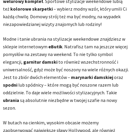
welurowy komplet
. Sportowe stylizacje weekendowe lubią
też
kolorowe skarpetki
– wybierz modny wzór, który umili Ci
każdą chwilę. Domowy strój też ma być modny, na wypadek
niezapowiedzianej wizyty znajomych lub rodziny!
Modne i tanie ubrania na stylizacje weekendowe znajdziesz w
sklepie internetowym
eButik
. Natrafisz tam na jeszcze więcej
pomysłów na zestawy na weekend. To nie tylko symbol
elegancji,
garnitur damski
to również wszechstronność i
uniwersalność, gdyż może być noszony na wiele różnych okazji.
Jest to zbiór dwóch elementów –
marynarki damskiej
oraz
spodni
lub spódnicy – które mogą być noszone razem lub
oddzielnie. To daje wiele możliwości stylizacyjnych. Takie
ubrania
są absolutnie niezbędne w twojej szafie na nowy
sezon.
W butach na cienkim, wysokim obcasie możemy
zaobserwować największe sławy Hollywood, ale również