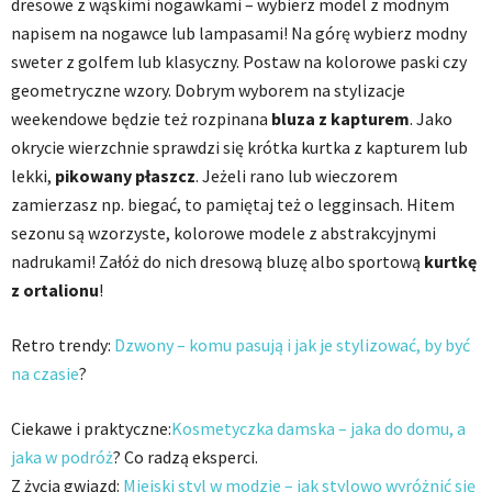
dresowe z wąskimi nogawkami – wybierz model z modnym
napisem na nogawce lub lampasami! Na górę wybierz modny
sweter z golfem lub klasyczny. Postaw na kolorowe paski czy
geometryczne wzory. Dobrym wyborem na stylizacje
weekendowe będzie też rozpinana
bluza z kapturem
. Jako
okrycie wierzchnie sprawdzi się krótka kurtka z kapturem lub
lekki,
pikowany płaszcz
. Jeżeli rano lub wieczorem
zamierzasz np. biegać, to pamiętaj też o legginsach. Hitem
sezonu są wzorzyste, kolorowe modele z abstrakcyjnymi
nadrukami! Załóż do nich dresową bluzę albo sportową
kurtkę
z ortalionu
!
Retro trendy:
Dzwony – komu pasują i jak je stylizować, by być
na czasie
?
Ciekawe i praktyczne:
Kosmetyczka damska – jaka do domu, a
jaka w podróż
? Co radzą eksperci.
Z życia gwiazd:
Miejski styl w modzie – jak stylowo wyróżnić się