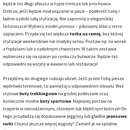
będzie też długi płaszcz w typie trencza lub prochowca.
Dobrze, jeśli będzie miał wiązanie w pasie – podkreśli talię i
ładnie ozdobi całą stylizację. Nie zapomnij o eleganckiej
listonoszce! Wybierz model
glamour
– pikowany albo z retro
zapięciem. Przyda się też większa
torba na ramię
, bez której
stylizacje weekendowe nie miałyby sensu. Postaw np. na worek
z frędzlami lub z ozdobnym chwostem. W takim zestawie
wybierzesz się na spacer po rynku czy bulwarze. Będzie też
odpowiedni na wizytę w kawiarni lub restauracji!
Przejdźmy do drugiego rodzaju ubrań. Jeśli przed Tobą piesze
wędrówki terenowe, to pamiętaj o odpowiednim obuwiu. Weź
stylowe
buty trekkingowe
na grubej podeszwie oraz
koniecznie modne
buty sportowe
. Najlepiej postaw na
traperki w niecodziennym, różowym lub błękitnym kolorze! Do
tego przydadzą się dopasowane jegginsy lub gładkie
jeansowe
rurki
. Chcesz jeszcze więcej wygody? Zamień je na spodnie