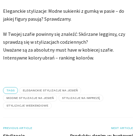
Eleganckie stylizacje: Modne sukienki z gumką w pasie – do
jakiej figury pasują? Sprawdzamy.
W Twojej szafie powinny się znaleźć: Skórzane legginsy, czy
sprawdzą się w stylizacjach codziennych?
Uważane są za absolutny must have w kobiecej szafie.
Intensywne kolory ubrań – ranking kolorów.
TAGS
ELEGANCKIE STYLIZACJE NA JESIEŃ
MODNE STYLIZACJE NA JESIEŃ
STYLIZACJE NA IMPREZĘ
STYLIZACJE WEEKENDOWE
PREVIOUS ARTICLE
NEXT ARTICLE
Stylizacje
Produkty denim w hurtowni