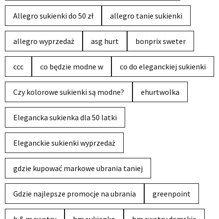
Allegro sukienki do 50 zł
allegro tanie sukienki
allegro wyprzedaż
asg hurt
bonprix sweter
ccc
co będzie modne w
co do eleganckiej sukienki
Czy kolorowe sukienki są modne?
ehurtwolka
Elegancka sukienka dla 50 latki
Eleganckie sukienki wyprzedaż
gdzie kupować markowe ubrania taniej
Gdzie najlepsze promocje na ubrania
greenpoint