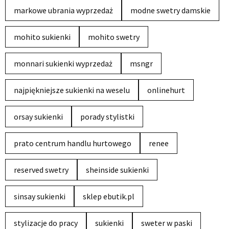
markowe ubrania wyprzedaż
modne swetry damskie
mohito sukienki
mohito swetry
monnari sukienki wyprzedaż
msngr
najpiękniejsze sukienki na weselu
onlinehurt
orsay sukienki
porady stylistki
prato centrum handlu hurtowego
renee
reserved swetry
sheinside sukienki
sinsay sukienki
sklep ebutik.pl
stylizacje do pracy
sukienki
sweter w paski