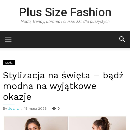
Plus Size Fashion
Moda, trendy, ubrania i ciuszki XXL dla puszystych
Moda
Stylizacja na święta – bądź
modna na wyjątkowe
okazje
By
Joana
18 maja 2026
0