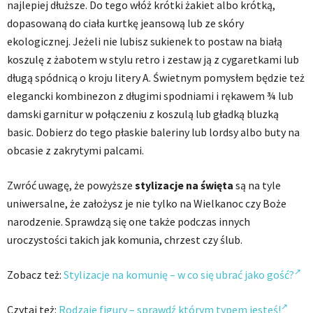
najlepiej dłuższe. Do tego włóż krótki żakiet albo krótką,
dopasowaną do ciała kurtkę jeansową lub ze skóry
ekologicznej. Jeżeli nie lubisz sukienek to postaw na białą
koszulę z żabotem w stylu retro i zestaw ją z cygaretkami lub
długą spódnicą o kroju litery A. Świetnym pomysłem będzie też
elegancki kombinezon z długimi spodniami i rękawem ¾ lub
damski garnitur w połączeniu z koszulą lub gładką bluzką
basic. Dobierz do tego płaskie baleriny lub lordsy albo buty na
obcasie z zakrytymi palcami.
Zwróć uwagę, że powyższe
stylizacje na święta
są na tyle
uniwersalne, że założysz je nie tylko na Wielkanoc czy Boże
narodzenie. Sprawdzą się one także podczas innych
uroczystości takich jak komunia, chrzest czy ślub.
Zobacz też:
Stylizacje na komunię – w co się ubrać jako gość?
Czytaj też:
Rodzaje figury – sprawdź którym typem jesteś!