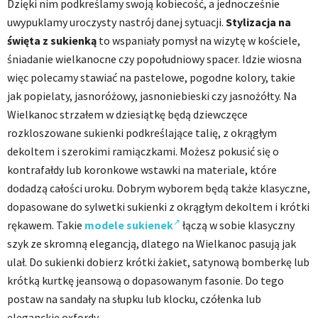
Dzięki nim podkreślamy swoją kobiecość, a jednocześnie
uwypuklamy uroczysty nastrój danej sytuacji.
Stylizacja na
święta z sukienką
to wspaniały pomysł na wizytę w kościele,
śniadanie wielkanocne czy popołudniowy spacer. Idzie wiosna
więc polecamy stawiać na pastelowe, pogodne kolory, takie
jak popielaty, jasnoróżowy, jasnoniebieski czy jasnożółty. Na
Wielkanoc strzałem w dziesiątkę będą dziewczęce
rozkloszowane sukienki podkreślające talię, z okrągłym
dekoltem i szerokimi ramiączkami. Możesz pokusić się o
kontrafałdy lub koronkowe wstawki na materiale, które
dodadzą całości uroku. Dobrym wyborem będą także klasyczne,
dopasowane do sylwetki sukienki z okrągłym dekoltem i krótki
rękawem. Takie
modele sukienek
łączą w sobie klasyczny
szyk ze skromną elegancją, dlatego na Wielkanoc pasują jak
ulał. Do sukienki dobierz krótki żakiet, satynową bomberkę lub
krótką kurtkę jeansową o dopasowanym fasonie. Do tego
postaw na sandały na słupku lub klocku, czółenka lub
eleganckie oxfordy.