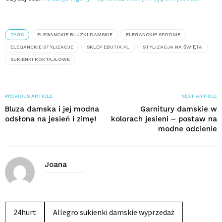
TAGS
ELEGANCKIE BLUZKI DAMSKIE
ELEGANCKIE SPODNIE
ELEGANCKIE STYLIZACJE
SKLEP EBUTIK.PL
STYLIZACJA NA ŚWIĘTA
SUKIENKI KOKTAJLOWE
PREVIOUS ARTICLE
NEXT ARTICLE
Bluza damska i jej modna
Garnitury damskie w
odsłona na jesień i zimę!
kolorach jesieni – postaw na
modne odcienie
Joana
24hurt
Allegro sukienki damskie wyprzedaż