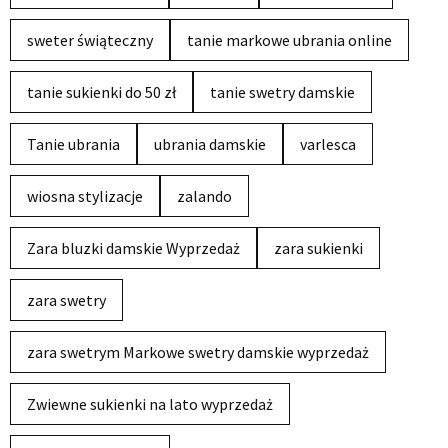
sweter świąteczny
tanie markowe ubrania online
tanie sukienki do 50 zł
tanie swetry damskie
Tanie ubrania
ubrania damskie
varlesca
wiosna stylizacje
zalando
Zara bluzki damskie Wyprzedaż
zara sukienki
zara swetry
zara swetrym Markowe swetry damskie wyprzedaż
Zwiewne sukienki na lato wyprzedaż