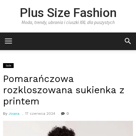
Plus Size Fashion
Moda, trendy, ubrania i ciuszki XXL dla puszystych
Sale
Pomarańczowa
rozkloszowana sukienka z
printem
By
Joana
17 czerwca 2024
0