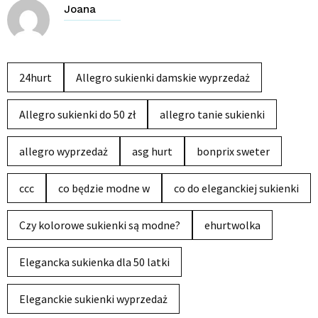
Joana
24hurt
Allegro sukienki damskie wyprzedaż
Allegro sukienki do 50 zł
allegro tanie sukienki
allegro wyprzedaż
asg hurt
bonprix sweter
ccc
co będzie modne w
co do eleganckiej sukienki
Czy kolorowe sukienki są modne?
ehurtwolka
Elegancka sukienka dla 50 latki
Eleganckie sukienki wyprzedaż