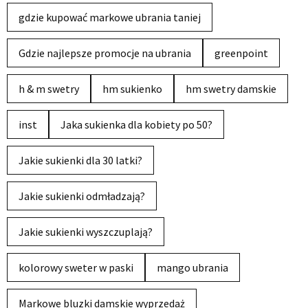
gdzie kupować markowe ubrania taniej
Gdzie najlepsze promocje na ubrania
greenpoint
h & m swetry
hm sukienko
hm swetry damskie
inst
Jaka sukienka dla kobiety po 50?
Jakie sukienki dla 30 latki?
Jakie sukienki odmładzają?
Jakie sukienki wyszczuplają?
kolorowy sweter w paski
mango ubrania
Markowe bluzki damskie wyprzedaż