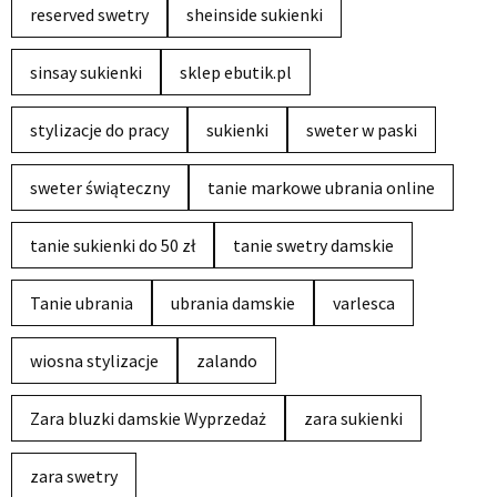
reserved swetry
sheinside sukienki
sinsay sukienki
sklep ebutik.pl
stylizacje do pracy
sukienki
sweter w paski
sweter świąteczny
tanie markowe ubrania online
tanie sukienki do 50 zł
tanie swetry damskie
Tanie ubrania
ubrania damskie
varlesca
wiosna stylizacje
zalando
Zara bluzki damskie Wyprzedaż
zara sukienki
zara swetry