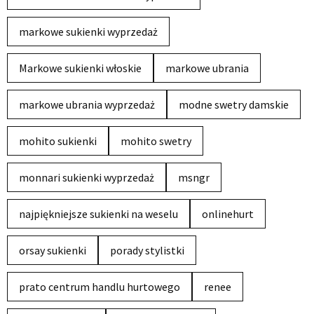
markowe sukienki wyprzedaż
Markowe sukienki włoskie
markowe ubrania
markowe ubrania wyprzedaż
modne swetry damskie
mohito sukienki
mohito swetry
monnari sukienki wyprzedaż
msngr
najpiękniejsze sukienki na weselu
onlinehurt
orsay sukienki
porady stylistki
prato centrum handlu hurtowego
renee