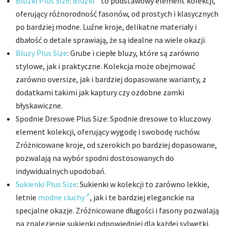
Bluzki Plus Size
:
Bluzki
to podstawowy element kolekcji,
oferujący różnorodność fasonów, od prostych i klasycznych
po bardziej modne. Luźne kroje, delikatne materiały i
dbałość o detale sprawiają, że są idealne na wiele okazji.
Bluzy Plus Size
: Grube i ciepłe bluzy, które są zarówno
stylowe, jak i praktyczne. Kolekcja może obejmować
zarówno oversize, jak i bardziej dopasowane warianty, z
dodatkami takimi jak kaptury czy ozdobne zamki
błyskawiczne.
Spodnie Dresowe Plus Size: Spodnie dresowe to kluczowy
element kolekcji, oferujący wygodę i swobodę ruchów.
Zróżnicowane kroje, od szerokich po bardziej dopasowane,
pozwalają na wybór spodni dostosowanych do
indywidualnych upodobań.
Sukienki Plus Size
: Sukienki w kolekcji to zarówno lekkie,
letnie
modne ciuchy
, jak i te bardziej eleganckie na
specjalne okazje. Zróżnicowane długości i fasony pozwalają
na znalezienie sukienki odpowiedniej dla każdej sylwetki.