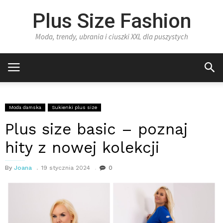
Plus Size Fashion
Moda, trendy, ubrania i ciuszki XXL dla puszystych
Moda damska
Sukienki plus size
Plus size basic – poznaj
hity z nowej kolekcji
By
Joana
19 stycznia 2024
0