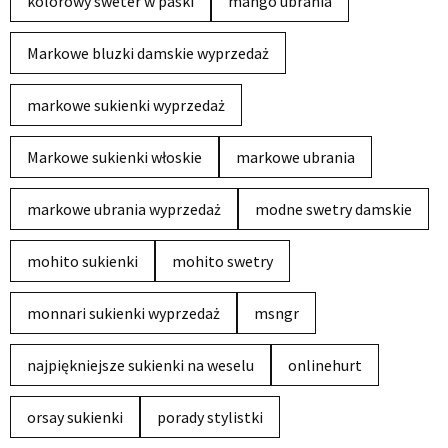
kolorowy sweter w paski
mango ubrania
Markowe bluzki damskie wyprzedaż
markowe sukienki wyprzedaż
Markowe sukienki włoskie
markowe ubrania
markowe ubrania wyprzedaż
modne swetry damskie
mohito sukienki
mohito swetry
monnari sukienki wyprzedaż
msngr
najpiękniejsze sukienki na weselu
onlinehurt
orsay sukienki
porady stylistki