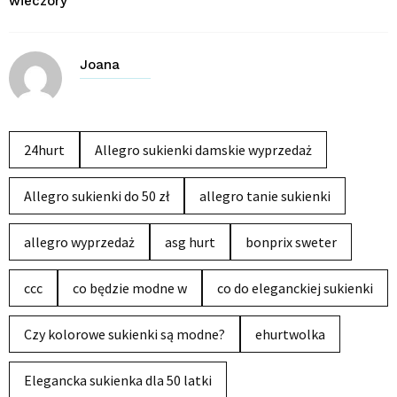
wieczory
Joana
24hurt
Allegro sukienki damskie wyprzedaż
Allegro sukienki do 50 zł
allegro tanie sukienki
allegro wyprzedaż
asg hurt
bonprix sweter
ccc
co będzie modne w
co do eleganckiej sukienki
Czy kolorowe sukienki są modne?
ehurtwolka
Elegancka sukienka dla 50 latki