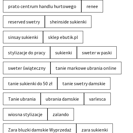
prato centrum handlu hurtowego
renee
reserved swetry
sheinside sukienki
sinsay sukienki
sklep ebutik.pl
stylizacje do pracy
sukienki
sweter w paski
sweter świąteczny
tanie markowe ubrania online
tanie sukienki do 50 zł
tanie swetry damskie
Tanie ubrania
ubrania damskie
varlesca
wiosna stylizacje
zalando
Zara bluzki damskie Wyprzedaż
zara sukienki