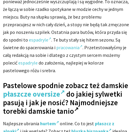
ponieważ jednocześnie wyszczuplają i są wygodne. To oznacza,
że łączą w sobie rzadko spotykane w modzie cechy w jednym
miejscu. Buty na słupku sprawią, że bez problemu
przepracujesz w nich cały dzień, a stopy nie będą tak zmęczone
jak po noszeniu szpilek. Ostatnia para butów, która przyda się
do spodni to
espadryle
. Te buty stały się hitem sezonu. Są
świetne do spacerowania i
pracowania
. Przetestowałyśmy je
całą redakcją na sobie i dlatego z czystym sercem możemy
polecić
espadryle
do założenia, najlepiej w kolorze
pastelowego różu i srebra.
Pastelowe spodnie zobacz też damskie
płaszcze oversize
do jakiej sylwetki
pasują i jak je nosić? Najmodniejsze
torebki damskie tanio
Najlepsze ubrania
hurtem
online. Co to jest
płaszcz z
alpaki
i jak wygląda? Zobacz też
bluzka hiszpanka
idealna