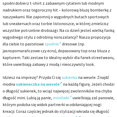
spodni dobierz t-shirt z zabawnym cytatem lub modnym
nadrukiem oraz tegoroczny hit – kolorową bluzę bomberkę z
naszywkami. Nie zapomnij o wygodnych butach sportowych
lub sneakersach oraz torbie listonoszce, w której zmieścisz
wszystkie potrzebne drobiazgi. Na co dzień jesteś wielką fanką
wygodnego stylu z odrobiną nonszalancji? Nasza propozycja
dla ciebie to pastelowe
spodnie
dresowe (np.
jasnopomarańczowe czy ecru), dopasowany top oraz bluza z
kapturem. Taki zestaw to idealny wybór dla fanek streetwearu,
które uwielbiają zabawy z modą i nieoczywisty look.
Idziesz na imprezę? Przyda Ci się
sukienka
na wesele. Znajdź
modna
sukieneczka na wesele
na każdą figurę. Jeżeli chodzi
o długość sukienek, to wciąż najwięcej zwolenników ma chyba
długość mini. Lubią ją panie,
miniówki
uwielbiają zaś panowie,
którym podoba się widok partnerki w odsłaniającej nogi
kreacji. Coraz częściej jednak do stylizacji wkrada się długość