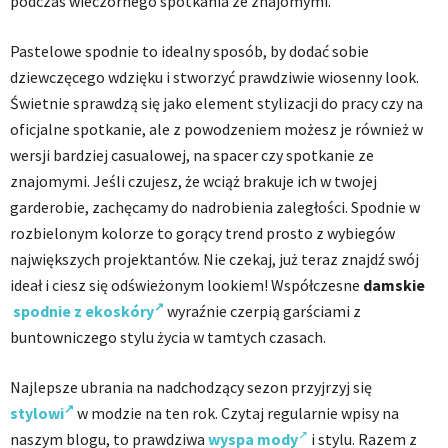
podczas wieczornego spotkania ze znajomymi.
Pastelowe spodnie to idealny sposób, by dodać sobie
dziewczęcego wdzięku i stworzyć prawdziwie wiosenny look.
Świetnie sprawdzą się jako element stylizacji do pracy czy na
oficjalne spotkanie, ale z powodzeniem możesz je również w
wersji bardziej casualowej, na spacer czy spotkanie ze
znajomymi. Jeśli czujesz, że wciąż brakuje ich w twojej
garderobie, zachęcamy do nadrobienia zaległości. Spodnie w
rozbielonym kolorze to gorący trend prosto z wybiegów
największych projektantów. Nie czekaj, już teraz znajdź swój
ideał i ciesz się odświeżonym lookiem! Współczesne
damskie
spodnie z ekoskóry
wyraźnie czerpią garściami z
buntowniczego stylu życia w tamtych czasach.
Najlepsze ubrania na nadchodzący sezon przyjrzyj się
stylowi
w modzie na ten rok. Czytaj regularnie wpisy na
naszym blogu, to prawdziwa
wyspa mody
i stylu. Razem z