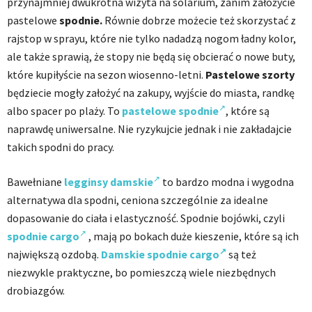
przynajmniej dwukrotna wizyta na solarium, zanim założycie
pastelowe
spodnie.
Równie dobrze możecie też skorzystać z
rajstop w sprayu, które nie tylko nadadzą nogom ładny kolor,
ale także sprawią, że stopy nie będą się obcierać o nowe buty,
które kupiłyście na sezon wiosenno-letni.
Pastelowe szorty
będziecie mogły założyć na zakupy, wyjście do miasta, randkę
albo spacer po plaży. To
pastelowe spodnie
, które są
naprawdę uniwersalne. Nie ryzykujcie jednak i nie zakładajcie
takich spodni do pracy.
Bawełniane
legginsy damskie
to bardzo modna i wygodna
alternatywa dla spodni, ceniona szczególnie za idealne
dopasowanie do ciała i elastyczność. Spodnie bojówki, czyli
spodnie cargo
, mają po bokach duże kieszenie, które są ich
największą ozdobą.
Damskie spodnie cargo
są też
niezwykle praktyczne, bo pomieszczą wiele niezbędnych
drobiazgów.