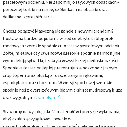
pastelowym odcieniu. Nie zapomnij o stylowych dodatkach –
poręcznej torbie na ramię, czółenkach na obcasie oraz
delikatnej złotej biżuterii.
Chcesz połączyć klasyczną elegancję z nowymi trendami?
Postaw na bardzo popularne wśród celebrytek i blogerek
modowych szerokie spodnie culottes w pastelowym odcieniu.
Żółte, miętowe czy lawendowe szerokie spodnie harmonijnie
wymodelują sylwetkę i zakryją wszystkie jej niedoskonałości.
Spodnie culottes najlepiej prezentują się noszone z jasnym
crop topem oraz bluzką z rozszerzanymi rękawami,
espadrylami oraz chokerem. W wersji sportowej szerokie
spodnie noś z oversize’owym białym t-shirtem, dresową bluzą
oraz wygodnymi
trampkami
.
Stawiamy na wysoką jakość materiałów i precyzję wykonania,
abyś czuła się wyjątkowo i pewnie w
naszych
sukienkach
. Chcesz wyglądać szykownie każdego