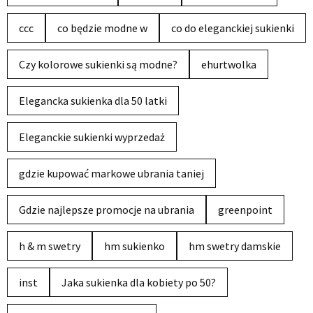
ccc
co będzie modne w
co do eleganckiej sukienki
Czy kolorowe sukienki są modne?
ehurtwolka
Elegancka sukienka dla 50 latki
Eleganckie sukienki wyprzedaż
gdzie kupować markowe ubrania taniej
Gdzie najlepsze promocje na ubrania
greenpoint
h & m swetry
hm sukienko
hm swetry damskie
inst
Jaka sukienka dla kobiety po 50?