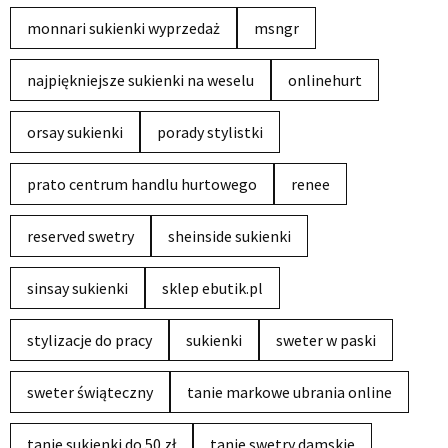
monnari sukienki wyprzedaż
msngr
najpiękniejsze sukienki na weselu
onlinehurt
orsay sukienki
porady stylistki
prato centrum handlu hurtowego
renee
reserved swetry
sheinside sukienki
sinsay sukienki
sklep ebutik.pl
stylizacje do pracy
sukienki
sweter w paski
sweter świąteczny
tanie markowe ubrania online
tanie sukienki do 50 zł
tanie swetry damskie