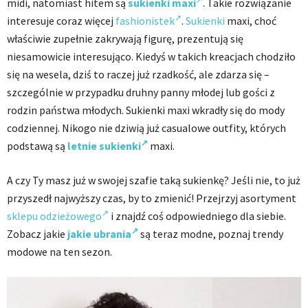
midi, natomiast hitem są
sukienki maxi
. Takie rozwiązanie
interesuje coraz więcej
fashionistek
.
Sukienki
maxi, choć
właściwie zupełnie zakrywają figurę, prezentują się
niesamowicie interesująco. Kiedyś w takich kreacjach chodziło
się na wesela, dziś to raczej już rzadkość, ale zdarza się –
szczególnie w przypadku druhny panny młodej lub gości z
rodzin państwa młodych. Sukienki maxi wkradły się do mody
codziennej. Nikogo nie dziwią już casualowe outfity, których
podstawą są
letnie sukienki
maxi.
A czy Ty masz już w swojej szafie taką sukienkę? Jeśli nie, to już
przyszedł najwyższy czas, by to zmienić! Przejrzyj asortyment
sklepu odzieżowego
i znajdź coś odpowiedniego dla siebie.
Zobacz jakie
jakie ubrania
są teraz modne, poznaj trendy
modowe na ten sezon.