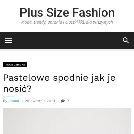
Plus Size Fashion
Moda, trendy, ubrania i ciuszki XXL dla puszystych
Moda damska
Pastelowe spodnie jak je
nosić?
By
Joana
29 kwietnia 2024
0