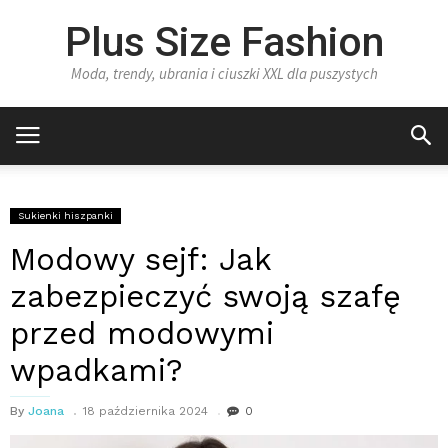
Plus Size Fashion
Moda, trendy, ubrania i ciuszki XXL dla puszystych
Sukienki hiszpanki
Modowy sejf: Jak
zabezpieczyć swoją szafę
przed modowymi
wpadkami?
By
Joana
18 października 2024
0