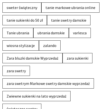
sweter świąteczny
tanie markowe ubrania online
tanie sukienki do 50 zł
tanie swetry damskie
Tanie ubrania
ubrania damskie
varlesca
wiosna stylizacje
zalando
Zara bluzki damskie Wyprzedaż
zara sukienki
zara swetry
zara swetrym Markowe swetry damskie wyprzedaż
Zwiewne sukienki na lato wyprzedaż
świąteczne swetry