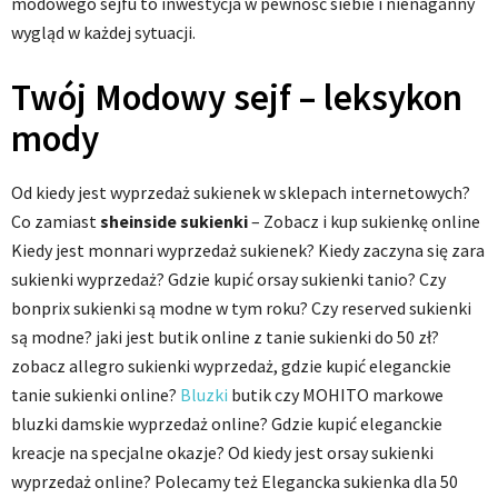
modowego sejfu to inwestycja w pewność siebie i nienaganny
wygląd w każdej sytuacji.
Twój Modowy sejf – leksykon
mody
Od kiedy jest wyprzedaż sukienek w sklepach internetowych?
Co zamiast
sheinside sukienki
– Zobacz i kup sukienkę online
Kiedy jest monnari wyprzedaż sukienek? Kiedy zaczyna się zara
sukienki wyprzedaż? Gdzie kupić orsay sukienki tanio? Czy
bonprix sukienki są modne w tym roku? Czy reserved sukienki
są modne? jaki jest butik online z tanie sukienki do 50 zł?
zobacz allegro sukienki wyprzedaż, gdzie kupić eleganckie
tanie sukienki online?
Bluzki
butik czy MOHITO markowe
bluzki damskie wyprzedaż online? Gdzie kupić eleganckie
kreacje na specjalne okazje? Od kiedy jest orsay sukienki
wyprzedaż online? Polecamy też Elegancka sukienka dla 50