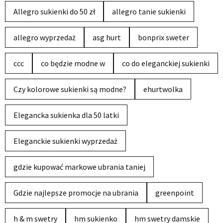
Allegro sukienki do 50 zł
allegro tanie sukienki
allegro wyprzedaż
asg hurt
bonprix sweter
ccc
co będzie modne w
co do eleganckiej sukienki
Czy kolorowe sukienki są modne?
ehurtwolka
Elegancka sukienka dla 50 latki
Eleganckie sukienki wyprzedaż
gdzie kupować markowe ubrania taniej
Gdzie najlepsze promocje na ubrania
greenpoint
h & m swetry
hm sukienko
hm swetry damskie