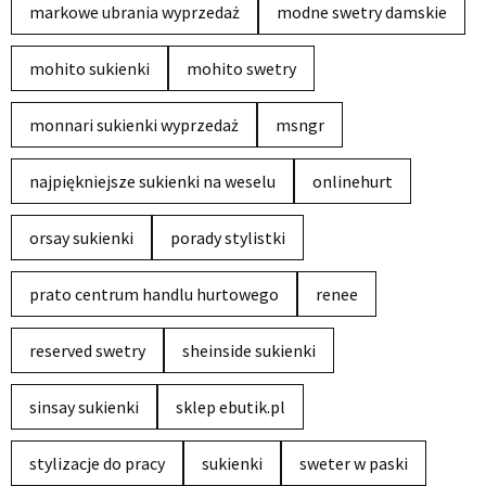
markowe ubrania wyprzedaż
modne swetry damskie
mohito sukienki
mohito swetry
monnari sukienki wyprzedaż
msngr
najpiękniejsze sukienki na weselu
onlinehurt
orsay sukienki
porady stylistki
prato centrum handlu hurtowego
renee
reserved swetry
sheinside sukienki
sinsay sukienki
sklep ebutik.pl
stylizacje do pracy
sukienki
sweter w paski