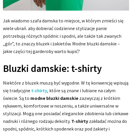
Jak wiadomo szafa damska to miejsce, w którym zmieści się
wiele ubrań. aby dobierać codzienne stylizacje panie
potrzebują różnych spódnic i spodni, ale także tak zwanych
„gór”, to znaczy bluzek i żakietów. Modne bluzki damskie –
jakie części tej garderoby warto kupić?
Bluzki damskie: t-shirty
Niektóre z bluzek muszą być wygodne. W tę konwencję wpisują
się tradycyjne
t-shirty
, które są znane i lubiane na całym
świecie. Są to
modne bluzki damskie
zazwyczaj z krótkim
rękawem, komfortowe w noszeniu, a także uniwersalne w
stylizacji. Mogą one posiadać eleganckie zdobienia lub ciekawe
nadruki i różnego rodzaju dekolty.
T-shirty
zakładać można do
spodni, spódnic, krótkich spodenek oraz pod żakiety i