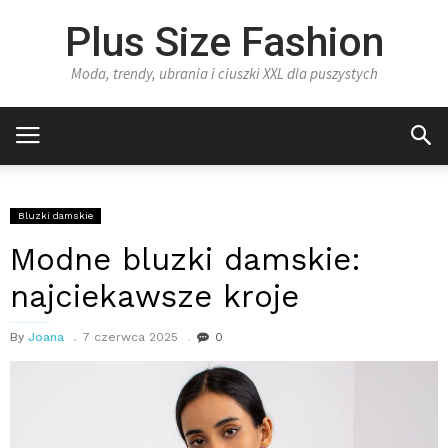
Plus Size Fashion
Moda, trendy, ubrania i ciuszki XXL dla puszystych
Bluzki damskie
Modne bluzki damskie:
najciekawsze kroje
By
Joana
7 czerwca 2025
0