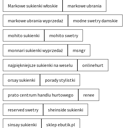
Markowe sukienki włoskie
markowe ubrania
markowe ubrania wyprzedaż
modne swetry damskie
mohito sukienki
mohito swetry
monnari sukienki wyprzedaż
msngr
najpiękniejsze sukienki na weselu
onlinehurt
orsay sukienki
porady stylistki
prato centrum handlu hurtowego
renee
reserved swetry
sheinside sukienki
sinsay sukienki
sklep ebutik.pl