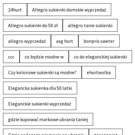
24hurt
Allegro sukienki damskie wyprzedaż
Allegro sukienki do 50 zł
allegro tanie sukienki
allegro wyprzedaż
asg hurt
bonprix sweter
ccc
co będzie modne w
co do eleganckiej sukienki
Czy kolorowe sukienki są modne?
ehurtwolka
Elegancka sukienka dla 50 latki
Eleganckie sukienki wyprzedaż
gdzie kupować markowe ubrania taniej
Gdzie najlepsze promocje na ubrania
greenpoint