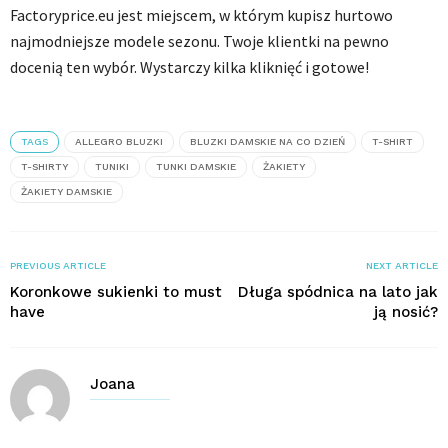
Factoryprice.eu jest miejscem, w którym kupisz hurtowo
najmodniejsze modele sezonu. Twoje klientki na pewno
docenią ten wybór. Wystarczy kilka kliknięć i gotowe!
TAGS
ALLEGRO BLUZKI
BLUZKI DAMSKIE NA CO DZIEŃ
T-SHIRT
T-SHIRTY
TUNIKI
TUNKI DAMSKIE
ŻAKIETY
ŻAKIETY DAMSKIE
PREVIOUS ARTICLE
NEXT ARTICLE
Koronkowe sukienki to must
Długa spódnica na lato jak
have
ją nosić?
Joana