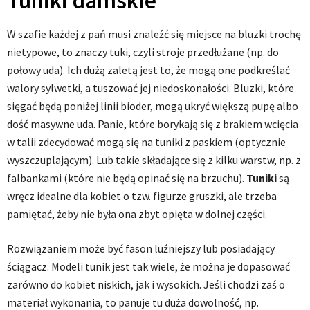
Tuniki damskie
W szafie każdej z pań musi znaleźć się miejsce na bluzki trochę
nietypowe, to znaczy tuki, czyli stroje przedłużane (np. do
połowy uda). Ich dużą zaletą jest to, że mogą one podkreślać
walory sylwetki, a tuszować jej niedoskonałości. Bluzki, które
sięgać będą poniżej linii bioder, mogą ukryć większą pupę albo
dość masywne uda. Panie, które borykają się z brakiem wcięcia
w talii zdecydować mogą się na tuniki z paskiem (optycznie
wyszczuplającym). Lub takie składające się z kilku warstw, np. z
falbankami (które nie będą opinać się na brzuchu).
Tuniki
są
wręcz idealne dla kobiet o tzw. figurze gruszki, ale trzeba
pamiętać, żeby nie była ona zbyt opięta w dolnej części.
Rozwiązaniem może być fason luźniejszy lub posiadający
ściągacz. Modeli tunik jest tak wiele, że można je dopasować
zarówno do kobiet niskich, jak i wysokich. Jeśli chodzi zaś o
materiał wykonania, to panuje tu duża dowolność, np.