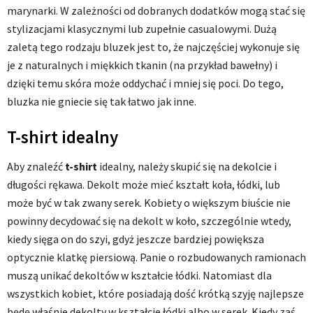
marynarki. W zależności od dobranych dodatków mogą stać się
stylizacjami klasycznymi lub zupełnie casualowymi. Dużą
zaletą tego rodzaju bluzek jest to, że najczęściej wykonuje się
je z naturalnych i miękkich tkanin (na przykład bawełny) i
dzięki temu skóra może oddychać i mniej się poci. Do tego,
bluzka nie gniecie się tak łatwo jak inne.
T-shirt idealny
Aby znaleźć
t-shirt
idealny, należy skupić się na dekolcie i
długości rękawa. Dekolt może mieć kształt koła, łódki, lub
może być w tak zwany serek. Kobiety o większym biuście nie
powinny decydować się na dekolt w koło, szczególnie wtedy,
kiedy sięga on do szyi, gdyż jeszcze bardziej powiększa
optycznie klatkę piersiową. Panie o rozbudowanych ramionach
muszą unikać dekoltów w kształcie łódki. Natomiast dla
wszystkich kobiet, które posiadają dość krótką szyję najlepsze
będę właśnie dekolty w kształcie łódki albo w serek. Kiedy zaś