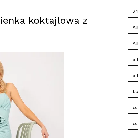
24
ienka koktajlowa z
Al
Al
al
al
bo
co
co