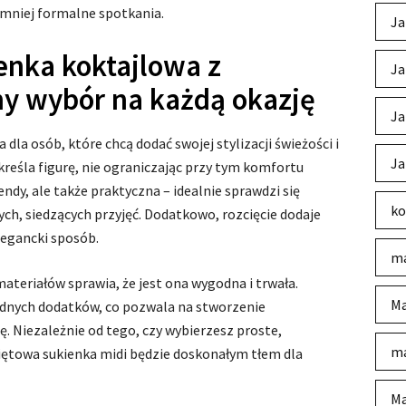
 mniej formalne spotkania.
Ja
enka koktajlowa z
Ja
ny wybór na każdą okazję
Ja
la osób, które chcą dodać swojej stylizacji świeżości i
Ja
reśla figurę, nie ograniczając przy tym komfortu
endy, ale także praktyczna – idealnie sprawdzi się
ko
ych, siedzących przyjęć. Dodatkowo, rozcięcie dodaje
legancki sposób.
ma
materiałów sprawia, że jest ona wygodna i trwała.
Ma
dnych dodatków, co pozwala na stworzenie
. Niezależnie od tego, czy wybierzesz proste,
ma
miętowa sukienka midi będzie doskonałym tłem dla
Ma