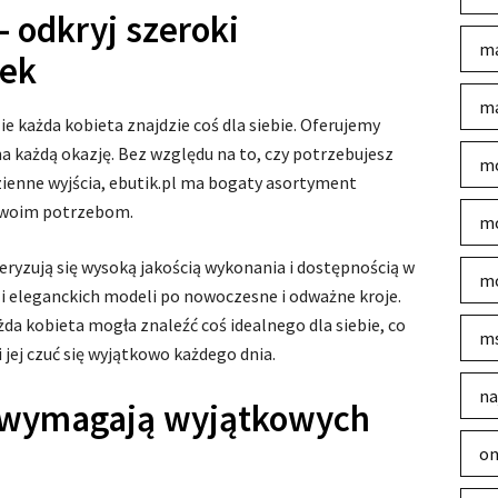
– odkryj szeroki
ma
nek
ma
ie każda kobieta znajdzie coś dla siebie. Oferujemy
 na każdą okazję. Bez względu na to, czy potrzebujesz
mo
zienne wyjścia, ebutik.pl ma bogaty asortyment
twoim potrzebom.
mo
eryzują się wysoką jakością wykonania i dostępnością w
mo
 i eleganckich modeli po nowoczesne i odważne kroje.
żda kobieta mogła znaleźć coś idealnego dla siebie, co
m
i jej czuć się wyjątkowo każdego dnia.
na
 wymagają wyjątkowych
on