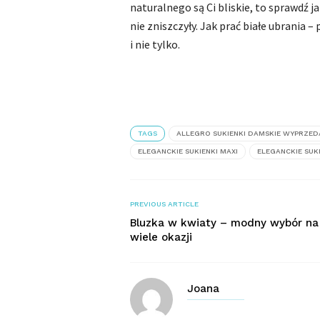
naturalnego są Ci bliskie, to sprawdź 
nie zniszczyły. Jak prać białe ubrania 
i nie tylko.
TAGS
ALLEGRO SUKIENKI DAMSKIE WYPRZED
ELEGANCKIE SUKIENKI MAXI
ELEGANCKIE SUK
PREVIOUS ARTICLE
Bluzka w kwiaty – modny wybór na
wiele okazji
Joana