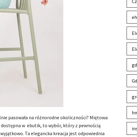
Cz
eh
El
El
gd
Gd
gr
hm
ealnie pasowała na różnorodne okoliczności? Miętowa
 dostępna w ebutik, to wybór, który z pewnością
in
 wyjątkowo. Ta elegancka kreacja jest odpowiednia