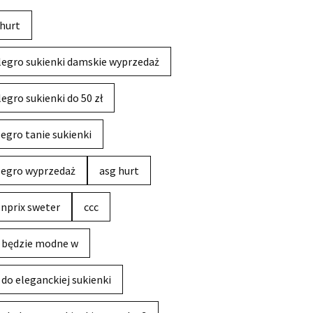
hurt
legro sukienki damskie wyprzedaż
legro sukienki do 50 zł
legro tanie sukienki
legro wyprzedaż
asg hurt
nprix sweter
ccc
 będzie modne w
 do eleganckiej sukienki