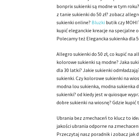
bonprix sukienki są modne w tym roku? 
z tanie sukienki do 50 zł? zobacz alleg
sukienki online?
Bluzki
butik czy MOHI
kupić eleganckie kreacje na specjalne o
Polecamy też Elegancka sukienka dla 50
Allegro sukienki do 50 zł, co kupić na 
kolorowe sukienki są modne? Jaka sukien
dla 30 latki? Jakie sukienki odmładzaj
sukienki. Czy kolorowe sukienki na wi
modna lou sukienka, modna sukienka dla 
sukienki? od kiedy jest w quiosque wyp
dobre sukienki na wiosnę? Gdzie kupić t
Ubrania bez zmechaceń to klucz to idea
jakości ubrania odporne na zmechacen
Przeczytaj nasz poradnik i zobacz jak 