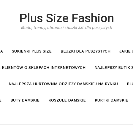
Plus Size Fashion
Moda, trendy, ubrania i ciuszki XXL dla puszystych
KA
SUKIENKI PLUS SIZE
BLUZKI DLA PUSZYSTYCH
JAKIE
IE KLIENTÓW O SKLEPACH INTERNETOWYCH
NAJLEPSZY BUTIK 
NAJLEPSZA HURTOWNIA ODZIEŻY DAMSKIEJ NA RYNKU
BL
E
BUTY DAMSKIE
KOSZULE DAMSKIE
KURTKI DAMSKIE