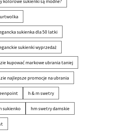
y kolorowe sukienki są modne?
urtwolka
egancka sukienka dla 50 latki
eganckie sukienki wyprzedaż
zie kupować markowe ubrania taniej
zie najlepsze promocje na ubrania
eenpoint
h & m swetry
 sukienko
hm swetry damskie
st