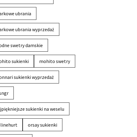
rkowe ubrania
rkowe ubrania wyprzedaż
dne swetry damskie
hito sukienki
mohito swetry
nnari sukienki wyprzedaż
sngr
jpiękniejsze sukienki na weselu
linehurt
orsay sukienki