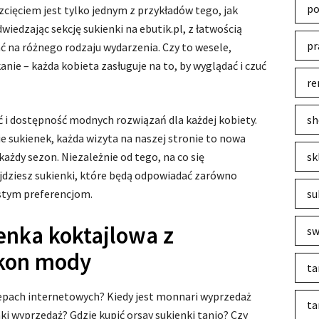
po
cięciem jest tylko jednym z przykładów tego, jak
iedzając sekcję sukienki na ebutik.pl, z łatwością
pr
ć na różnego rodzaju wydarzenia. Czy to wesele,
nie – każda kobieta zasługuje na to, by wyglądać i czuć
re
 i dostępność modnych rozwiązań dla każdej kobiety.
sh
ie sukienek, każda wizyta na naszej stronie to nowa
 każdy sezon. Niezależnie od tego, na co się
sk
jdziesz sukienki, które będą odpowiadać zarówno
stym preferencjom.
su
enka koktajlowa z
sw
ykon mody
ta
lepach internetowych? Kiedy jest monnari wyprzedaż
ta
nki wyprzedaż? Gdzie kupić orsay sukienki tanio? Czy