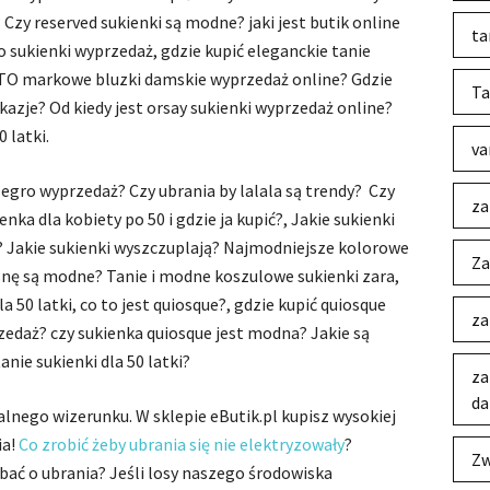
Czy reserved sukienki są modne? jaki jest butik online
ta
ro sukienki wyprzedaż, gdzie kupić eleganckie tanie
TO markowe bluzki damskie wyprzedaż online? Gdzie
Ta
kazje? Od kiedy jest orsay sukienki wyprzedaż online?
 latki.
va
allegro wyprzedaż? Czy ubrania by lalala są trendy? Czy
za
ka dla kobiety po 50 i gdzie ja kupić?, Jakie sukienki
ą? Jakie sukienki wyszczuplają? Najmodniejsze kolorowe
Za
osnę są modne? Tanie i modne koszulowe sukienki zara,
50 latki, co to jest quiosque?, gdzie kupić quiosque
za
rzedaż? czy sukienka quiosque jest modna? Jakie są
anie sukienki dla 50 latki?
za
da
lnego wizerunku. W sklepie eButik.pl kupisz wysokiej
ia!
Co zrobić żeby ubrania się nie elektryzowały
?
Zw
dbać o ubrania? Jeśli losy naszego środowiska