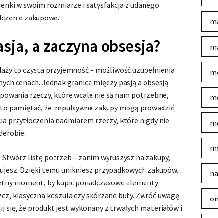
enki w swoim rozmiarze i satysfakcja z udanego
dczenie zakupowe.
ma
asja, a zaczyna obsesja?
ma
aży to czysta przyjemność – możliwość uzupełnienia
mo
nych cenach. Jednak granica między pasją a obsesją
powania rzeczy, które wcale nie są nam potrzebne,
mo
arto pamiętać, że impulsywne zakupy mogą prowadzić
a przytłoczenia nadmiarem rzeczy, które nigdy nie
mo
derobie.
m
Stwórz listę potrzeb – zanim wyruszysz na zakupy,
ujesz. Dzięki temu unikniesz przypadkowych zakupów.
na
wietny moment, by kupić ponadczasowe elementy
szcz, klasyczna koszula czy skórzane buty. Zwróć uwagę
on
nij się, że produkt jest wykonany z trwałych materiałów i