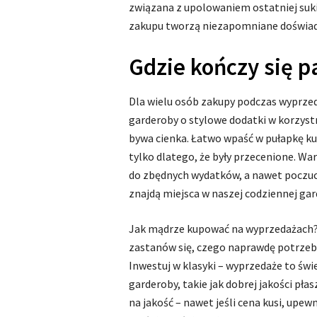
związana z upolowaniem ostatniej suki
zakupu tworzą niezapomniane doświa
Gdzie kończy się p
Dla wielu osób zakupy podczas wyprzed
garderoby o stylowe dodatki w korzyst
bywa cienka. Łatwo wpaść w pułapkę ku
tylko dlatego, że były przecenione. W
do zbędnych wydatków, a nawet poczuci
znajdą miejsca w naszej codziennej gar
Jak mądrze kupować na wyprzedażach? 
zastanów się, czego naprawdę potrzeb
Inwestuj w klasyki – wyprzedaże to ś
garderoby, takie jak dobrej jakości pła
na jakość – nawet jeśli cena kusi, upew