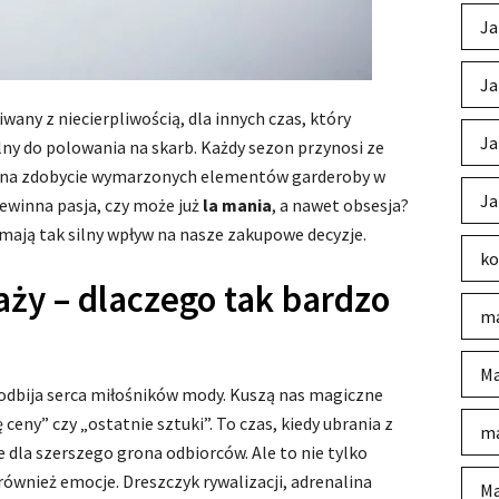
Ja
Ja
wany z niecierpliwością, dla innych czas, który
Ja
y do polowania na skarb. Każdy sezon przynosi ze
ę na zdobycie wymarzonych elementów garderoby w
Ja
iewinna pasja, czy może już
la mania
, a nawet obsesja?
mają tak silny wpływ na nasze zakupowe decyzje.
ko
y – dlaczego tak bardzo
ma
Ma
podbija serca miłośników mody. Kuszą nas magiczne
ceny” czy „ostatnie sztuki”. To czas, kiedy ubrania z
ma
e dla szerszego grona odbiorców. Ale to nie tylko
ównież emocje. Dreszczyk rywalizacji, adrenalina
Ma