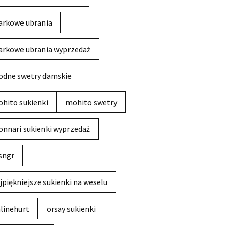
rkowe ubrania
rkowe ubrania wyprzedaż
dne swetry damskie
hito sukienki
mohito swetry
nnari sukienki wyprzedaż
sngr
jpiękniejsze sukienki na weselu
linehurt
orsay sukienki