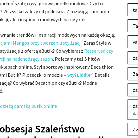
upełnić szafę o wyjątkowe perełki modowe. Czy to
ta
a? Wszystko zależy od podejścia. Z rozwagą i umiarem
cji, ale i inspiracji modowych na cały rok.
Ta
wnanie trendów i inspiracji modowych na każdą okazję.
va
cjami Mangos przy tworzeniu stylizacji
. Zaras Style w
 stylizacje z ofertą eButik? Co wybierasz
Resserved czy
za
ji na nadchodzący sezon
. Polecamy też 5 hitów
sklepach online. Styl sportowy inspirowany Deca thlon
Za
ami Butik? Ploteczki o modzie –
Styl Liddle
Details
izację? Co wybrać Decathlon czy eButik? Modne
za
ć.
za
da
 obsesja Szaleństwo
Zw