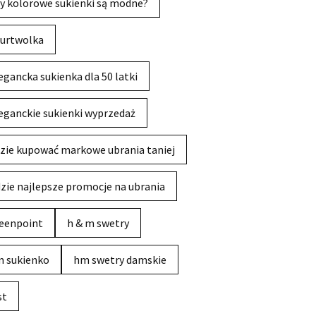
y kolorowe sukienki są modne?
urtwolka
egancka sukienka dla 50 latki
eganckie sukienki wyprzedaż
zie kupować markowe ubrania taniej
zie najlepsze promocje na ubrania
eenpoint
h & m swetry
 sukienko
hm swetry damskie
st