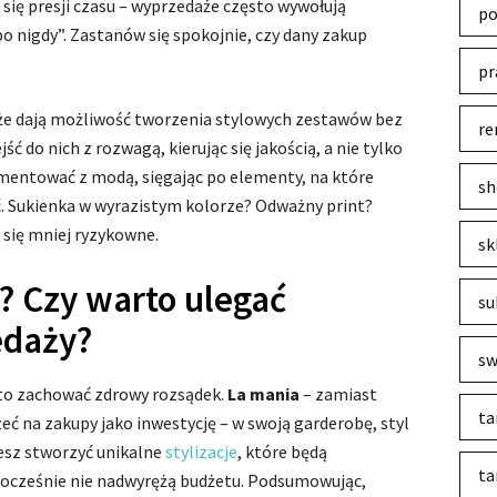
aj się presji czasu – wyprzedaże często wywołują
po
bo nigdy”. Zastanów się spokojnie, czy dany zakup
pr
że dają możliwość tworzenia stylowych zestawów bez
re
ć do nich z rozwagą, kierując się jakością, a nie tylko
rymentować z modą, sięgając po elementy, na które
sh
ć. Sukienka w wyrazistym kolorze? Odważny print?
 się mniej ryzykowne.
sk
? Czy warto ulegać
su
edaży?
sw
rto zachować zdrowy rozsądek.
La mania
– zamiast
ta
ć na zakupy jako inwestycję – w swoją garderobę, styl
żesz stworzyć unikalne
stylizacje
, które będą
ta
nocześnie nie nadwyrężą budżetu. Podsumowując,