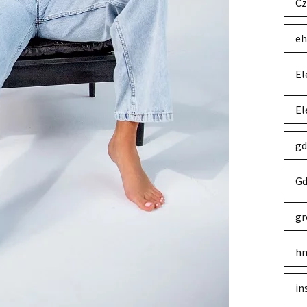
Cz
eh
El
El
gd
Gd
gr
hm
in