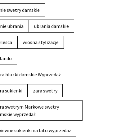
nie swetry damskie
nie ubrania
ubrania damskie
rlesca
wiosna stylizacje
lando
ra bluzki damskie Wyprzedaż
ra sukienki
zara swetry
ra swetrym Markowe swetry
mskie wyprzedaż
iewne sukienki na lato wyprzedaż