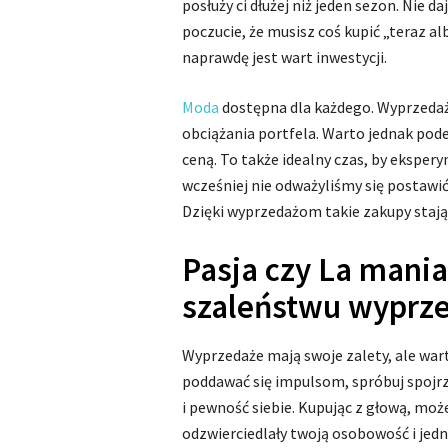
posłuży ci dłużej niż jeden sezon. Nie d
poczucie, że musisz coś kupić „teraz al
naprawdę jest wart inwestycji.
Moda
dostępna dla każdego. Wyprzeda
obciążania portfela. Warto jednak podejś
ceną. To także idealny czas, by ekspe
wcześniej nie odważyliśmy się postawi
Dzięki wyprzedażom takie zakupy stają
Pasja czy La mania
szaleństwu wyprz
Wyprzedaże mają swoje zalety, ale wa
poddawać się impulsom, spróbuj spojrze
i pewność siebie. Kupując z głową, mo
odzwierciedlały twoją osobowość i jed