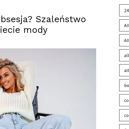
24
obsesja? Szaleństwo
Al
iecie mody
Al
al
al
bo
co
co