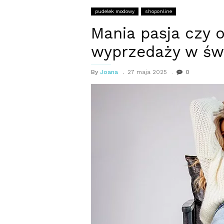
pudelek modowy
shoponline
Mania pasja czy 
wyprzedaży w św
By
Joana
27 maja 2025
0