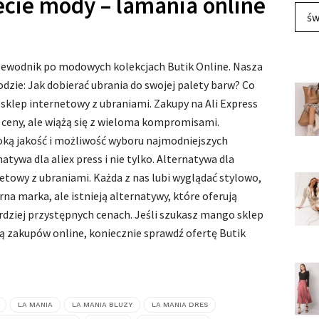
cie mody – lamania online
św
zewodnik po modowych kolekcjach Butik Online. Nasza
dzie: Jak dobierać ubrania do swojej palety barw? Co
 sklep internetowy z ubraniami. Zakupy na Ali Express
 ceny, ale wiążą się z wieloma kompromisami.
soką jakość i możliwość wyboru najmodniejszych
natywa dla aliex press i nie tylko. Alternatywa dla
etowy z ubraniami. Każda z nas lubi wyglądać stylowo,
na marka, ale istnieją alternatywy, które oferują
rdziej przystępnych cenach. Jeśli szukasz mango sklep
ą zakupów online, koniecznie sprawdź ofertę Butik
LA MANIA
LA MANIA BLUZY
LA MANIA DRES