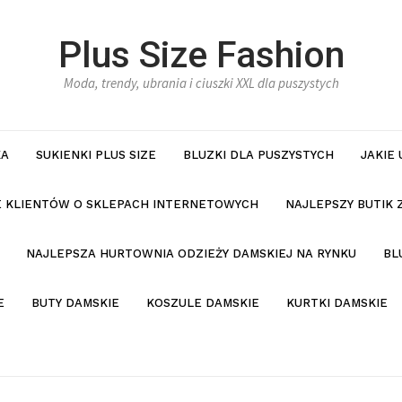
Plus Size Fashion
Moda, trendy, ubrania i ciuszki XXL dla puszystych
KA
SUKIENKI PLUS SIZE
BLUZKI DLA PUSZYSTYCH
JAKIE
IE KLIENTÓW O SKLEPACH INTERNETOWYCH
NAJLEPSZY BUTIK 
NAJLEPSZA HURTOWNIA ODZIEŻY DAMSKIEJ NA RYNKU
BL
E
BUTY DAMSKIE
KOSZULE DAMSKIE
KURTKI DAMSKIE