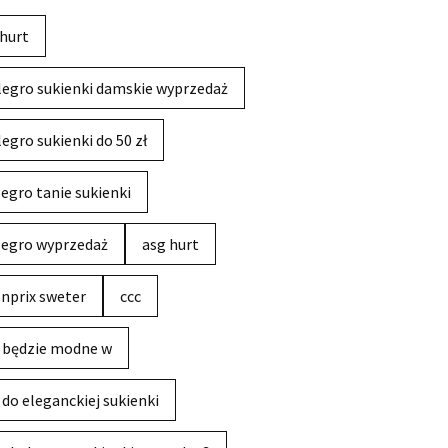
hurt
legro sukienki damskie wyprzedaż
legro sukienki do 50 zł
legro tanie sukienki
legro wyprzedaż
asg hurt
nprix sweter
ccc
 będzie modne w
 do eleganckiej sukienki