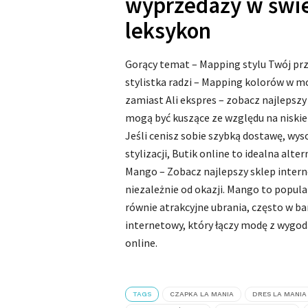
wyprzedaży w świe
leksykon
Gorący temat – Mapping stylu Twój pr
stylistka radzi – Mapping kolorów w mo
zamiast Ali ekspres – zobacz najlepszy
mogą być kuszące ze względu na niskie
Jeśli cenisz sobie szybką dostawę, wy
stylizacji, Butik online to idealna alter
Mango – Zobacz najlepszy sklep intern
niezależnie od okazji. Mango to popular
równie atrakcyjne ubrania, często w ba
internetowy, który łączy modę z wygod
online.
TAGS
CZAPKA LA MANIA
DRES LA MANIA