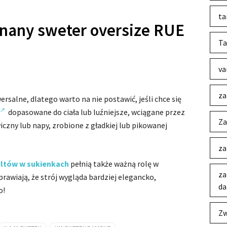
ta
nany sweter oversize RUE
Ta
va
za
ersalne, dlatego warto na nie postawić, jeśli chce się
dopasowane do ciała lub luźniejsze, wciągane przez
Za
czny lub napy, zrobione z gładkiej lub pikowanej
za
oltów w sukienkach
pełnią także ważną rolę w
za
sprawiają, że strój wygląda bardziej elegancko,
da
o!
Zw