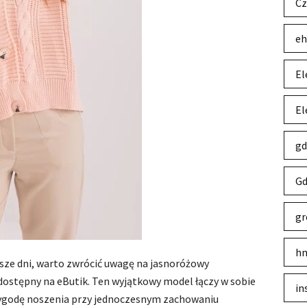
Cz
eh
El
El
gd
Gd
gr
hm
jsze dni, warto zwrócić uwagę na jasnoróżowy
dostępny na eButik. Ten wyjątkowy model łączy w sobie
in
 wygodę noszenia przy jednoczesnym zachowaniu