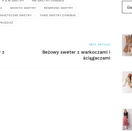
H & M SWETRY
HM SWETRY DAMSKIE
św
IA
MOHITO SWETRY
RESERVED SWETRY
ŚWIĄTECZNE SWETRY
TANIE SWETRY DAMSKIE
PRZEDAŻ
NEXT ARTICLE
 z
Beżowy sweter z warkoczami i
ściągaczami