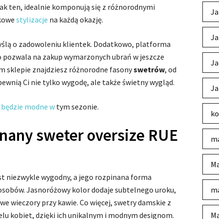
 jak ten, idealnie komponują się z różnorodnymi
Ja
tkowe
stylizacje
na każdą okazję.
Ja
lą o zadowoleniu klientek. Dodatkowo, platforma
 co pozwala na zakup wymarzonych ubrań w jeszcze
Ja
m sklepie znajdziesz różnorodne fasony
swetrów
, od
pewnią Ci nie tylko wygodę, ale także świetny wygląd.
Ja
 będzie modne w
tym sezonie.
ko
nany sweter oversize RUE
ma
Ma
est niezwykle wygodny, a jego rozpinana forma
posobów. Jasnoróżowy kolor dodaje subtelnego uroku,
ma
we wieczory przy kawie. Co więcej, swetry damskie z
ielu kobiet, dzięki ich unikalnym i modnym designom.
Ma