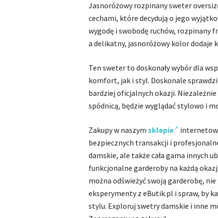
Jasnoróżowy rozpinany sweter oversiz
cechami, które decydują o jego wyjątk
wygodę i swobodę ruchów, rozpinany f
a delikatny, jasnoróżowy kolor dodaje k
Ten sweter to doskonały wybór dla wsp
komfort, jak i styl. Doskonale sprawdz
bardziej oficjalnych okazji. Niezależni
spódnicą, będzie wyglądać stylowo i m
Zakupy w naszym
sklepie
internetowy
bezpiecznych transakcji i profesjonalne
damskie, ale także cała gama innych 
funkcjonalne garderoby na każdą okazję.
można odświeżyć swoją garderobę, ni
eksperymenty z eButik.pl i spraw, by k
stylu. Exploruj swetry damskie i inne m