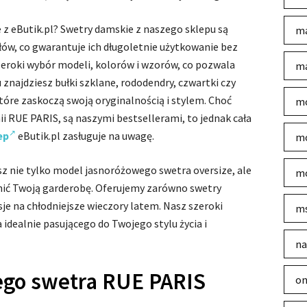
z eButik.pl? Swetry damskie z naszego sklepu są
ma
łów, co gwarantuje ich długoletnie użytkowanie bez
zeroki wybór modeli, kolorów i wzorów, co pozwala
ma
u znajdziesz bułki szklane, rododendry, czwartki czy
óre zaskoczą swoją oryginalnością i stylem. Choć
mo
ii RUE PARIS, są naszymi bestsellerami, to jednak cała
ep
eButik.pl zasługuje na uwagę.
mo
sz nie tylko model jasnoróżowego swetra oversize, ale
mo
nić Twoją garderobę. Oferujemy zarówno swetry
rsje na chłodniejsze wieczory latem. Nasz szeroki
m
idealnie pasującego do Twojego stylu życia i
na
ego swetra RUE PARIS
on