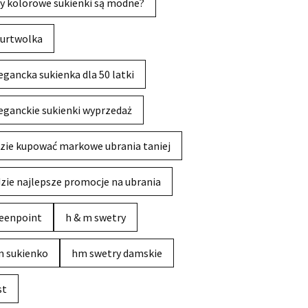
y kolorowe sukienki są modne?
urtwolka
egancka sukienka dla 50 latki
eganckie sukienki wyprzedaż
zie kupować markowe ubrania taniej
zie najlepsze promocje na ubrania
eenpoint
h & m swetry
 sukienko
hm swetry damskie
st