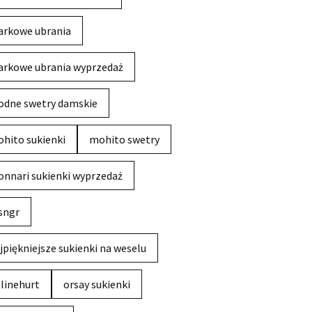
rkowe ubrania
rkowe ubrania wyprzedaż
dne swetry damskie
hito sukienki
mohito swetry
nnari sukienki wyprzedaż
sngr
jpiękniejsze sukienki na weselu
linehurt
orsay sukienki