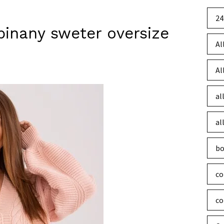
24
inany sweter oversize
Al
Al
al
al
bo
co
co