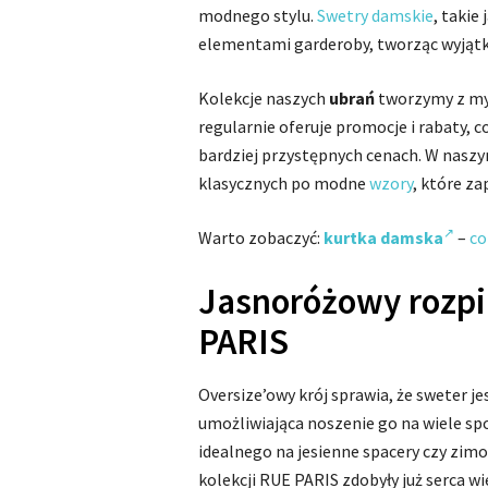
modnego stylu.
Swetry damskie
, takie
elementami garderoby, tworząc wyją
Kolekcje naszych
ubrań
tworzymy z myś
regularnie oferuje promocje i rabaty,
bardziej przystępnych cenach. W naszy
klasycznych po modne
wzory
, które za
Warto zobaczyć:
kurtka damska
–
co
Jasnoróżowy rozpi
PARIS
Oversize’owy krój sprawia, że sweter j
umożliwiająca noszenie go na wiele s
idealnego na jesienne spacery czy zimo
kolekcji RUE PARIS zdobyły już serca w