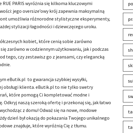
e RUE PARIS wyróżnia się kilkoma kluczowymi
po
owości: jego oversize’owy krój zapewnia maksymalną
ront umożliwia różnorodne stylistyczne eksperymenty,
pr
ażdej stylizacji łagodności i dziewczęcego uroku.
re
ółczesnych kobiet, które cenią sobie zarówno
i się zarówno w codziennym użytkowaniu, jak i podczas
sh
e od tego, czy zestawisz go z jeansami, czy elegancką
odnie.
sk
m eButik.pl to gwarancja szybkiej wysyłki,
su
j obsługi klienta. eButik.pl to nie tylko swetry
ubrań, które pomogą Ci kompletować modne i
sw
 Odkryj naszą szeroką ofertę i przekonaj się, jak łatwo
e wychodząc z domu! Odważ się na nowe, modowe
ta
ażdy dzień był okazją do pokazania Twojego unikalnego
odowe znajduje, które wyróżnią Cię z tłumu.
ta