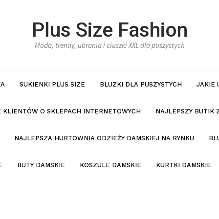
Plus Size Fashion
Moda, trendy, ubrania i ciuszki XXL dla puszystych
KA
SUKIENKI PLUS SIZE
BLUZKI DLA PUSZYSTYCH
JAKIE
IE KLIENTÓW O SKLEPACH INTERNETOWYCH
NAJLEPSZY BUTIK 
NAJLEPSZA HURTOWNIA ODZIEŻY DAMSKIEJ NA RYNKU
BL
E
BUTY DAMSKIE
KOSZULE DAMSKIE
KURTKI DAMSKIE