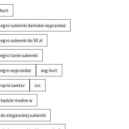
hurt
legro sukienki damskie wyprzedaż
legro sukienki do 50 zł
legro tanie sukienki
legro wyprzedaż
asg hurt
nprix sweter
ccc
 będzie modne w
 do eleganckiej sukienki