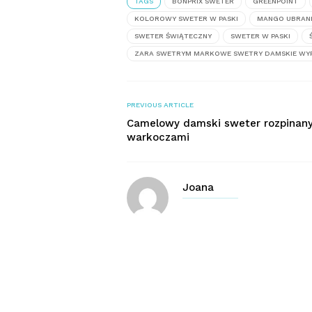
TAGS
BONPRIX SWETER
GREENPOINT
KOLOROWY SWETER W PASKI
MANGO UBRAN
SWETER ŚWIĄTECZNY
SWETER W PASKI
ZARA SWETRYM MARKOWE SWETRY DAMSKIE WY
PREVIOUS ARTICLE
Camelowy damski sweter rozpinany
warkoczami
Joana