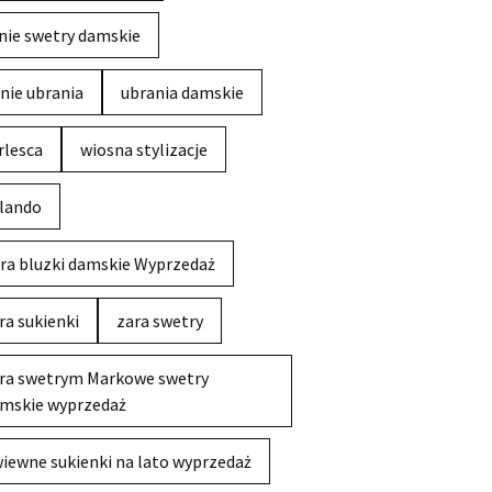
nie swetry damskie
nie ubrania
ubrania damskie
rlesca
wiosna stylizacje
lando
ra bluzki damskie Wyprzedaż
ra sukienki
zara swetry
ra swetrym Markowe swetry
mskie wyprzedaż
iewne sukienki na lato wyprzedaż