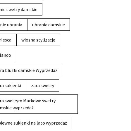
nie swetry damskie
nie ubrania
ubrania damskie
rlesca
wiosna stylizacje
lando
ra bluzki damskie Wyprzedaż
ra sukienki
zara swetry
ra swetrym Markowe swetry
mskie wyprzedaż
iewne sukienki na lato wyprzedaż