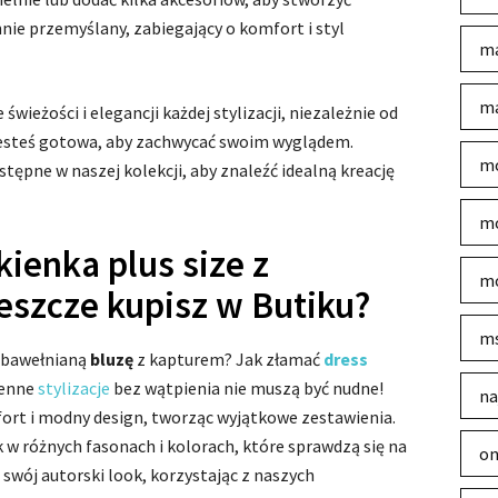
nnie przemyślany, zabiegający o komfort i styl
ma
ma
 świeżości i elegancji każdej stylizacji, niezależnie od
jesteś gotowa, aby zachwycać swoim wyglądem.
mo
tępne w naszej kolekcji, aby znaleźć idealną kreację
mo
ienka plus size z
mo
eszcze kupisz w Butiku?
m
 bawełnianą
bluzę
z kapturem? Jak złamać
dress
ienne
stylizacje
bez wątpienia nie muszą być nudne!
na
ort i modny design, tworząc wyjątkowe zestawienia.
 w różnych fasonach i kolorach, które sprawdzą się na
on
 swój autorski look, korzystając z naszych