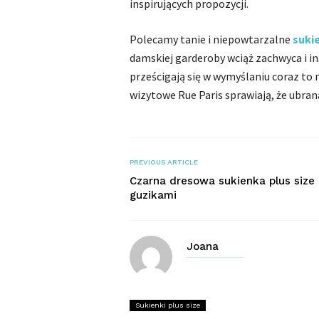
inspirujących propozycji.
Polecamy tanie i niepowtarzalne
suki
damskiej garderoby wciąż zachwyca i 
prześcigają się w wymyślaniu coraz to
wizytowe Rue Paris sprawiają, że ubrana
PREVIOUS ARTICLE
Czarna dresowa sukienka plus size 
guzikami
Joana
Sukienki plus size