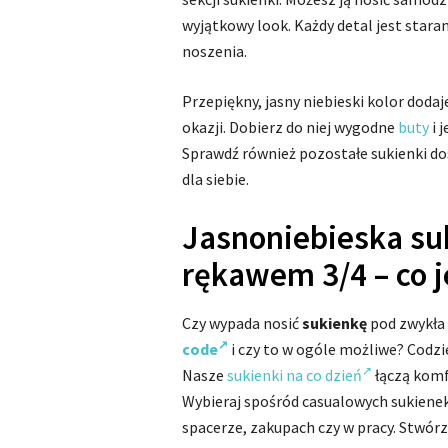
wyjątkowy look. Każdy detal jest stara
noszenia.
Przepiękny, jasny niebieski kolor dodaje
okazji. Dobierz do niej wygodne
buty
i 
Sprawdź również pozostałe sukienki dos
dla siebie.
Jasnoniebieska suk
rękawem 3/4 – co j
Czy wypada nosić
sukienkę
pod zwykła
code
i czy to w ogóle możliwe? Codz
Nasze
sukienki na co dzień
łączą komf
Wybieraj spośród casualowych sukienek
spacerze, zakupach czy w pracy. Stwórz