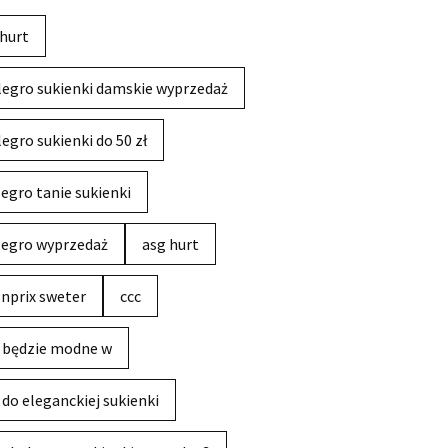
hurt
legro sukienki damskie wyprzedaż
legro sukienki do 50 zł
legro tanie sukienki
legro wyprzedaż
asg hurt
nprix sweter
ccc
 będzie modne w
 do eleganckiej sukienki