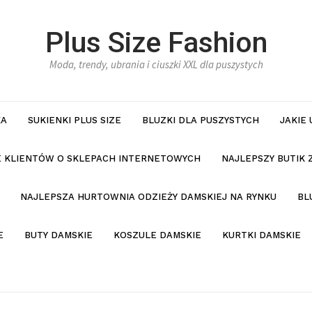
Plus Size Fashion
Moda, trendy, ubrania i ciuszki XXL dla puszystych
KA
SUKIENKI PLUS SIZE
BLUZKI DLA PUSZYSTYCH
JAKIE
IE KLIENTÓW O SKLEPACH INTERNETOWYCH
NAJLEPSZY BUTIK 
NAJLEPSZA HURTOWNIA ODZIEŻY DAMSKIEJ NA RYNKU
BL
E
BUTY DAMSKIE
KOSZULE DAMSKIE
KURTKI DAMSKIE