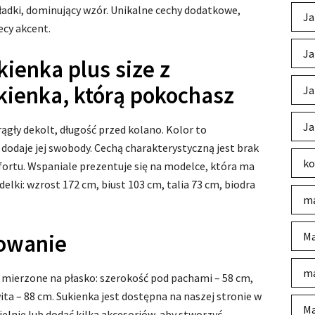
adki, dominujący wzór. Unikalne cechy dodatkowe,
Ja
iecy akcent.
Ja
ienka plus size z
kienka, którą pokochasz
Ja
Ja
gły dekolt, długość przed kolano. Kolor to
4 dodaje jej swobody. Cechą charakterystyczną jest brak
ko
omfortu. Wspaniale prezentuje się na modelce, która ma
elki: wzrost 172 cm, biust 103 cm, talia 73 cm, biodra
ma
sowanie
Ma
ma
 mierzone na płasko: szerokość pod pachami – 58 cm,
ita – 88 cm. Sukienka jest dostępna na naszej stronie w
Ma
ielnie lub dodać kilka akcesoriów, aby stworzyć