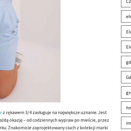
Cz
eh
El
El
gd
Gd
gr
hm
e
z rękawem 3/4 zasługuje na największe uznanie. Jest
każdą okazję – od codziennych wypraw po mieście, przez
in
arku. Znakomicie zaprojektowany ciuch z kolekcji marki