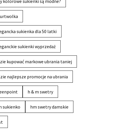
y kolorowe sukienki są modne?
urtwolka
egancka sukienka dla 50 latki
eganckie sukienki wyprzedaż
zie kupować markowe ubrania taniej
zie najlepsze promocje na ubrania
eenpoint
h & m swetry
 sukienko
hm swetry damskie
st