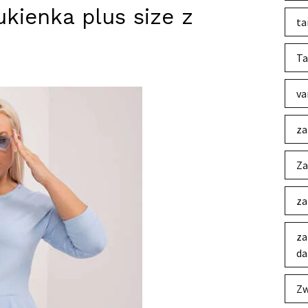
kienka plus size z
ta
Ta
va
za
Za
za
za
da
Zw