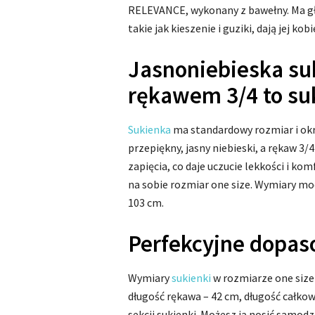
RELEVANCE, wykonany z bawełny. Ma gł
takie jak kieszenie i guziki, dają jej kob
Jasnoniebieska suk
rękawem 3/4 to su
Sukienka
ma standardowy rozmiar i okrą
przepiękny, jasny niebieski, a rękaw 3/
zapięcia, co daje uczucie lekkości i k
na sobie rozmiar one size. Wymiary mod
103 cm.
Perfekcyjne dopa
Wymiary
sukienki
w rozmiarze one size
długość rękawa – 42 cm, długość całkow
sekcji sukienki. Możesz ją nosić samodz