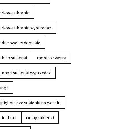
rkowe ubrania
rkowe ubrania wyprzedaż
dne swetry damskie
hito sukienki
mohito swetry
nnari sukienki wyprzedaż
sngr
jpiękniejsze sukienki na weselu
linehurt
orsay sukienki