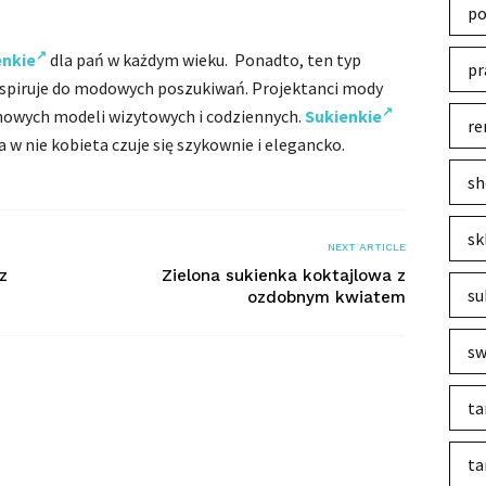
po
enkie
dla pań w każdym wieku. Ponadto, ten typ
pr
inspiruje do modowych poszukiwań. Projektanci mody
 nowych modeli wizytowych i codziennych.
Sukienkie
re
 w nie kobieta czuje się szykownie i elegancko.
sh
sk
NEXT ARTICLE
z
Zielona sukienka koktajlowa z
su
ozdobnym kwiatem
sw
ta
ta