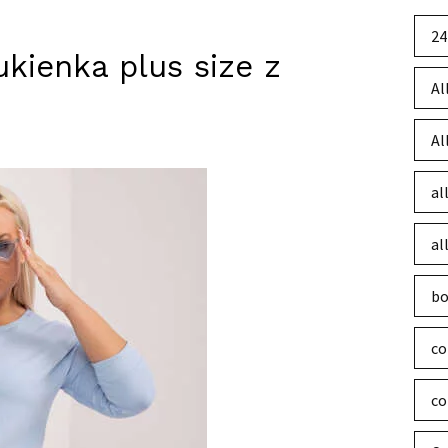
24
kienka plus size z
Al
Al
al
al
bo
co
co