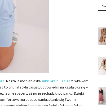
św
ize
. Nasza jasnoniebieska
sukienka
plus size
z rękawem
st to triumf stylu casual, odpowiedni na każdą okazję –
z letnie spacery, aż po przechadzki po parku. Dzięki
 komfortowemu dopasowaniu, stanie się Twoim
jasnego niebieskiego dodaje świeżości i radości do