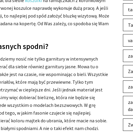
ać dla siebie
koszulki
na ramiączkach z koronkowym
onej koszulce naprawdę wykonuje dużą pracę. A jeśli
ta
ji, to najlepiej pod spód założyć bluzkę wizytową. Może
kładana na kopertę. Od Was zależy, co spodoba się Wam
Ta
va
jasnych spodni?
za
ziemy nosić nie tylko garnitury w intensywnych
rać dla siebie również garnitury jasne. Mowa tu o
Za
kże jest na czasie, nie wspominając o bieli. Wszystkie
riałów, które mają być przewiewne. Tylko tym
za
rzymać w cieplejsze dni. Jeśli jednak materiał jest
simy więc dobierać bieliznę, która nie będzie się
za
zede wszystkim o modelach bezszwowych. W grę
da
od tego, w jakim fasonie czujecie się najlepiej.
ierać koloru majtek do ubrania, które macie na sobie.
Zw
iałymi spodniami. A nie o taki efekt nam chodzi.