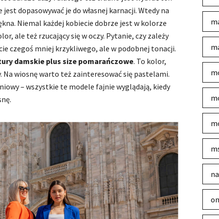
 jest dopasowywać je do własnej karnacji. Wtedy na
ma
kna. Niemal każdej kobiecie dobrze jest w kolorze
, ale też rzucający się w oczy. Pytanie, czy zależy
ma
ie czegoś mniej krzykliwego, ale w podobnej tonacji.
tury damskie plus size pomarańczowe
. To kolor,
mo
. Na wiosnę warto też zainteresować się pastelami.
niowy – wszystkie te modele fajnie wyglądają, kiedy
mo
snę.
mo
m
na
on