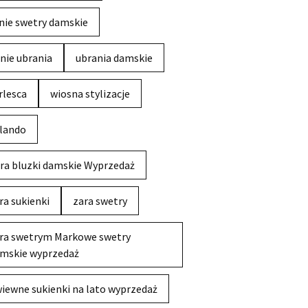
nie swetry damskie
nie ubrania
ubrania damskie
rlesca
wiosna stylizacje
lando
ra bluzki damskie Wyprzedaż
ra sukienki
zara swetry
ra swetrym Markowe swetry
mskie wyprzedaż
iewne sukienki na lato wyprzedaż