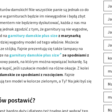
Ja
turów damskich! Nie wszystkie panie są jednak co do
że w garniturach będzie im niewygodnie i będą zbyt
Ja
gumentem nie będziemy dyskutować, każda z nas ma
ę jednak zgodzić z tym, że garnitury są nie wygodne,
Ja
ad na
garnitury damskie plus size
z marynarką
rdziej wygodny model od tego właśnie. Możecie
Ja
ze stójką. Fajnie prezentują się także lampasy na
cze na
garnitury damskie plus size
ze spodniami z
ko
tkowy pasek, na którym można wywiązać kokardę. Są
kupić, jeśli szukacie modeli na różne okazje. Z kolei
ma
 damskie ze spodniami z rozcięciem
. Fajnie
ją ten model w kolorze zielonym, a Ty? Na jaki byś się
Ma
ma
rów postawić?
Ma
est bardzo duży i dlatego też trudno jest wybrać ten