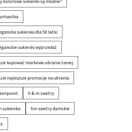
y kolorowe sukienki są modne?
urtwolka
egancka sukienka dla 50 latki
eganckie sukienki wyprzedaż
zie kupować markowe ubrania taniej
zie najlepsze promocje na ubrania
eenpoint
h & m swetry
 sukienko
hm swetry damskie
st