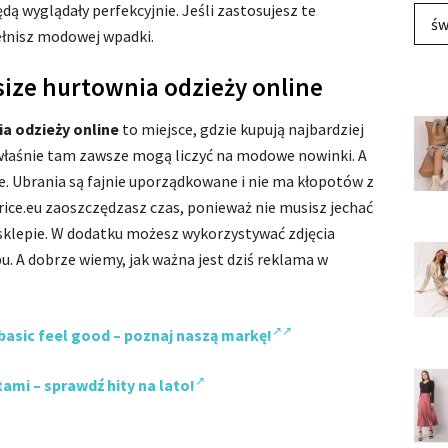
dą wyglądały perfekcyjnie. Jeśli zastosujesz te
św
pełnisz modowej wpadki.
size hurtownia odzieży online
ia odzieży online
to miejsce, gdzie kupują najbardziej
właśnie tam zawsze mogą liczyć na modowe nowinki. A
e. Ubrania są fajnie uporządkowane i nie ma kłopotów z
rice.eu zaoszczędzasz czas, ponieważ nie musisz jechać
sklepie. W dodatku możesz wykorzystywać zdjęcia
. A dobrze wiemy, jak ważna jest dziś reklama w
basic feel good – poznaj naszą markę!
ami – sprawdź hity na lato!