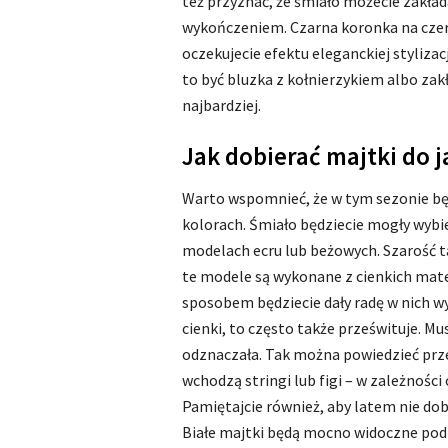
też przyznać, że śmiało możecie zakład
wykończeniem. Czarna koronka na czerw
oczekujecie efektu eleganckiej stylizac
to być bluzka z kołnierzykiem albo za
najbardziej.
Jak dobierać majtki do 
Warto wspomnieć, że w tym sezonie będ
kolorach. Śmiało będziecie mogły wybie
modelach ecru lub beżowych. Szarość ta
te modele są wykonane z cienkich mate
sposobem będziecie dały radę w nich wyt
cienki, to często także prześwituje. Mu
odznaczała. Tak można powiedzieć pr
wchodzą stringi lub figi – w zależności 
Pamiętajcie również, aby latem nie dob
Białe majtki będą mocno widoczne pod b