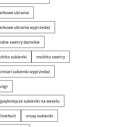
rkowe ubrania
rkowe ubrania wyprzedaż
dne swetry damskie
hito sukienki
mohito swetry
nnari sukienki wyprzedaż
sngr
jpiękniejsze sukienki na weselu
linehurt
orsay sukienki