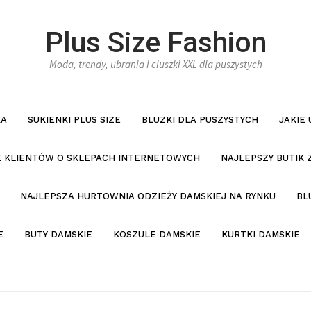
Plus Size Fashion
Moda, trendy, ubrania i ciuszki XXL dla puszystych
KA
SUKIENKI PLUS SIZE
BLUZKI DLA PUSZYSTYCH
JAKIE
IE KLIENTÓW O SKLEPACH INTERNETOWYCH
NAJLEPSZY BUTIK 
NAJLEPSZA HURTOWNIA ODZIEŻY DAMSKIEJ NA RYNKU
BL
E
BUTY DAMSKIE
KOSZULE DAMSKIE
KURTKI DAMSKIE