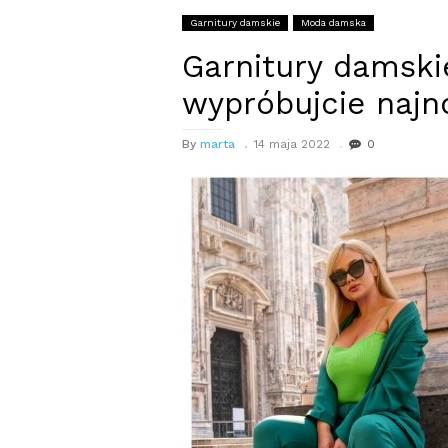
Garnitury damskie
Moda damska
Garnitury damski
wypróbujcie najn
By
marta
14 maja 2022
0