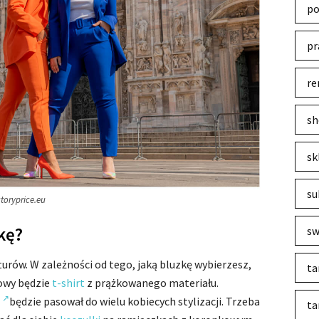
po
pr
re
sh
sk
su
ctoryprice.eu
kę?
sw
urów. W zależności od tego, jaką bluzkę wybierzesz,
ta
lowy będzie
t-shirt
z prążkowanego materiału.
będzie pasował do wielu kobiecych stylizacji. Trzeba
ta