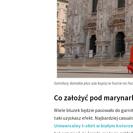
Garnitury damskie plus size kupisz w hurcie na Fa
Co założyć pod marynar
Wiele bluzek będzie pasowało do garnit
taki uzyskasz efekt. Najbardziej casua
Uniwersalny t-shirt w białym kolorze