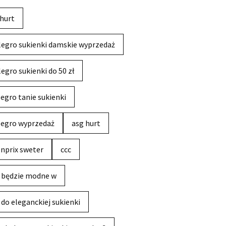
hurt
legro sukienki damskie wyprzedaż
legro sukienki do 50 zł
legro tanie sukienki
legro wyprzedaż
asg hurt
nprix sweter
ccc
 będzie modne w
 do eleganckiej sukienki