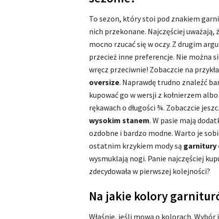
To sezon, który stoi pod znakiem garni
nich przekonane. Najczęściej uważają, 
mocno rzucać się w oczy. Z drugim ar
przecież inne preferencje. Nie można si
wręcz przeciwnie! Zobaczcie na przykł
oversize
. Naprawdę trudno znaleźć ba
kupować go w wersji z kołnierzem albo 
rękawach o długości ¾. Zobaczcie jesz
wysokim stanem
. W pasie mają doda
ozdobne i bardzo modne. Warto je sobie 
ostatnim krzykiem mody są
garnitury
wysmuklają nogi. Panie najczęściej kupu
zdecydowała w pierwszej kolejności?
Na jakie kolory garnitu
Właśnie, jeśli mowa o kolorach. Wybór j