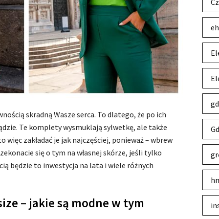
Cz
eh
El
El
gd
wnością skradną Wasze serca. To dlatego, że po ich
ądzie. Te komplety wysmuklają sylwetkę, ale także
Gd
 więc zakładać je jak najczęściej, ponieważ – wbrew
ekonacie się o tym na własnej skórze, jeśli tylko
gr
cią będzie to inwestycja na lata i wiele różnych
hm
size – jakie są modne w tym
in