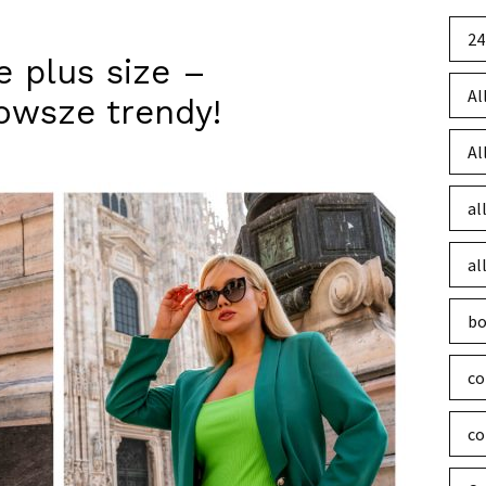
24
e plus size –
Al
owsze trendy!
Al
al
al
bo
co
co