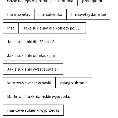
Gdzie najlepsze promocje na ubrania
greenpoint
h & m swetry
hm sukienko
hm swetry damskie
inst
Jaka sukienka dla kobiety po 50?
Jakie sukienki dla 30 latki?
Jakie sukienki odmładzają?
Jakie sukienki wyszczuplają?
kolorowy sweter w paski
mango ubrania
Markowe bluzki damskie wyprzedaż
markowe sukienki wyprzedaż