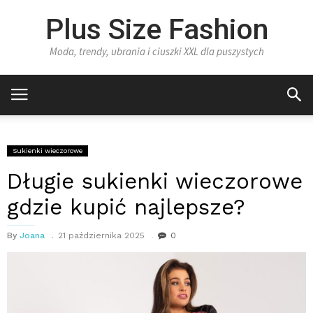
Plus Size Fashion
Moda, trendy, ubrania i ciuszki XXL dla puszystych
Sukienki wieczorowe
Długie sukienki wieczorowe
gdzie kupić najlepsze?
By
Joana
21 października 2025
0