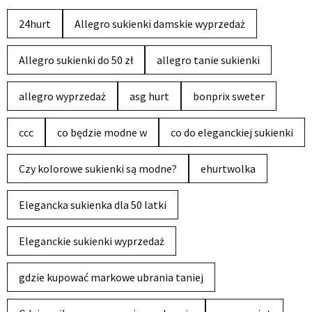
24hurt
Allegro sukienki damskie wyprzedaż
Allegro sukienki do 50 zł
allegro tanie sukienki
allegro wyprzedaż
asg hurt
bonprix sweter
ccc
co będzie modne w
co do eleganckiej sukienki
Czy kolorowe sukienki są modne?
ehurtwolka
Elegancka sukienka dla 50 latki
Eleganckie sukienki wyprzedaż
gdzie kupować markowe ubrania taniej