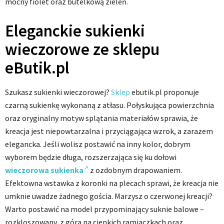
mocny fiolet oraz butelkową zieleń.
Eleganckie sukienki
wieczorowe ze sklepu
eButik.pl
Szukasz sukienki wieczorowej?
Sklep
ebutik.pl proponuje
czarną sukienkę wykonaną z atłasu. Połyskująca powierzchnia
oraz oryginalny motyw splątania materiałów sprawia, że
kreacja jest niepowtarzalna i przyciągająca wzrok, a zarazem
elegancka. Jeśli wolisz postawić na inny kolor, dobrym
wyborem będzie długa, rozszerzająca się ku dołowi
wieczorowa sukienka
z ozdobnym drapowaniem.
Efektowna wstawka z koronki na plecach sprawi, że kreacja nie
umknie uwadze żadnego gościa. Marzysz o czerwonej kreacji?
Warto postawić na model przypominający suknie balowe –
rozkloszowany, z górą na cienkich ramiączkach oraz