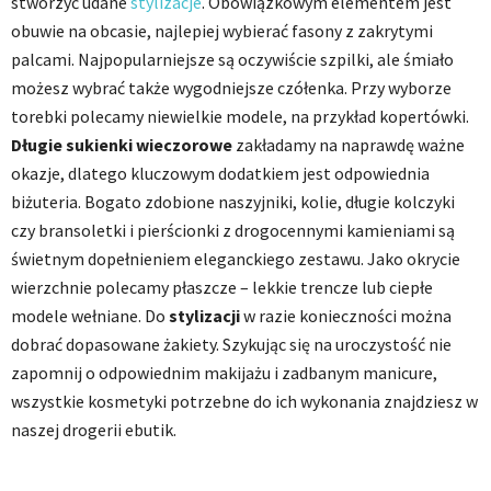
stworzyć udane
stylizacje
. Obowiązkowym elementem jest
obuwie na obcasie, najlepiej wybierać fasony z zakrytymi
palcami. Najpopularniejsze są oczywiście szpilki, ale śmiało
możesz wybrać także wygodniejsze czółenka. Przy wyborze
torebki polecamy niewielkie modele, na przykład kopertówki.
Długie sukienki wieczorowe
zakładamy na naprawdę ważne
okazje, dlatego kluczowym dodatkiem jest odpowiednia
biżuteria. Bogato zdobione naszyjniki, kolie, długie kolczyki
czy bransoletki i pierścionki z drogocennymi kamieniami są
świetnym dopełnieniem eleganckiego zestawu. Jako okrycie
wierzchnie polecamy płaszcze – lekkie trencze lub ciepłe
modele wełniane. Do
stylizacji
w razie konieczności można
dobrać dopasowane żakiety. Szykując się na uroczystość nie
zapomnij o odpowiednim makijażu i zadbanym manicure,
wszystkie kosmetyki potrzebne do ich wykonania znajdziesz w
naszej drogerii ebutik.