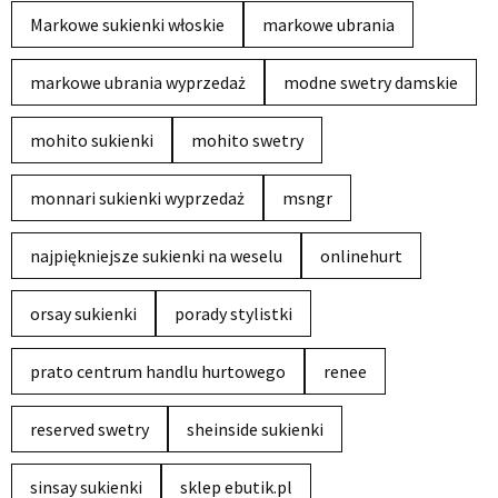
Markowe sukienki włoskie
markowe ubrania
markowe ubrania wyprzedaż
modne swetry damskie
mohito sukienki
mohito swetry
monnari sukienki wyprzedaż
msngr
najpiękniejsze sukienki na weselu
onlinehurt
orsay sukienki
porady stylistki
prato centrum handlu hurtowego
renee
reserved swetry
sheinside sukienki
sinsay sukienki
sklep ebutik.pl