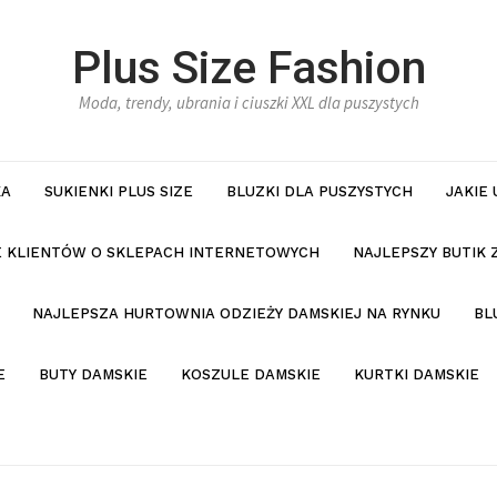
Plus Size Fashion
Moda, trendy, ubrania i ciuszki XXL dla puszystych
KA
SUKIENKI PLUS SIZE
BLUZKI DLA PUSZYSTYCH
JAKIE
IE KLIENTÓW O SKLEPACH INTERNETOWYCH
NAJLEPSZY BUTIK 
NAJLEPSZA HURTOWNIA ODZIEŻY DAMSKIEJ NA RYNKU
BL
E
BUTY DAMSKIE
KOSZULE DAMSKIE
KURTKI DAMSKIE