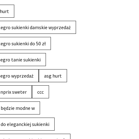
hurt
legro sukienki damskie wyprzedaż
legro sukienki do 50 zł
legro tanie sukienki
legro wyprzedaż
asg hurt
nprix sweter
ccc
 będzie modne w
 do eleganckiej sukienki