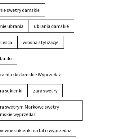
nie swetry damskie
nie ubrania
ubrania damskie
rlesca
wiosna stylizacje
lando
ra bluzki damskie Wyprzedaż
ra sukienki
zara swetry
ra swetrym Markowe swetry
mskie wyprzedaż
iewne sukienki na lato wyprzedaż