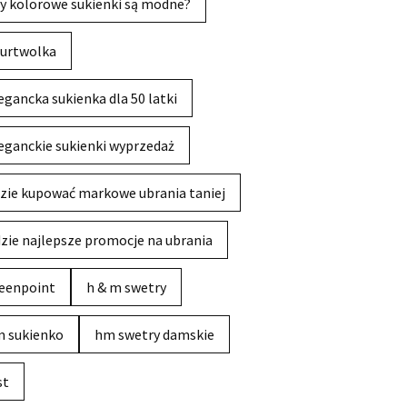
y kolorowe sukienki są modne?
urtwolka
egancka sukienka dla 50 latki
eganckie sukienki wyprzedaż
zie kupować markowe ubrania taniej
zie najlepsze promocje na ubrania
eenpoint
h & m swetry
 sukienko
hm swetry damskie
st