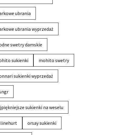
rkowe ubrania
rkowe ubrania wyprzedaż
dne swetry damskie
hito sukienki
mohito swetry
nnari sukienki wyprzedaż
sngr
jpiękniejsze sukienki na weselu
linehurt
orsay sukienki