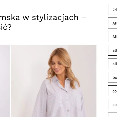
24
mska w stylizacjach –
Al
ić?
Al
al
al
bo
co
co