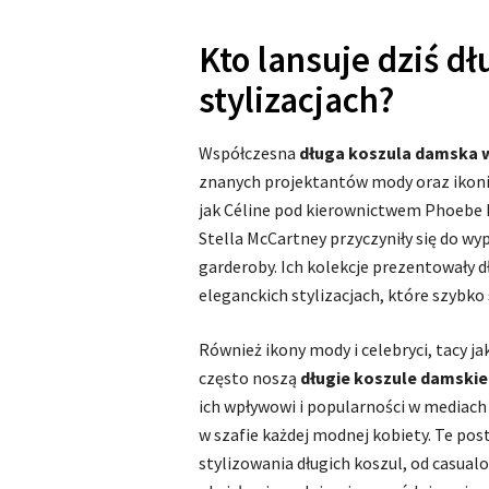
Kto lansuje dziś d
stylizacjach?
Współczesna
długa koszula damska w
znanych projektantów mody oraz ikoni
jak Céline pod kierownictwem Phoebe Ph
Stella McCartney przyczyniły się do w
garderoby. Ich kolekcje prezentowały 
eleganckich stylizacjach, które szybko 
Również ikony mody i celebryci, tacy j
często noszą
długie koszule
damskie
ich wpływowi i popularności w mediach 
w szafie każdej modnej kobiety. Te po
stylizowania długich koszul, od casual