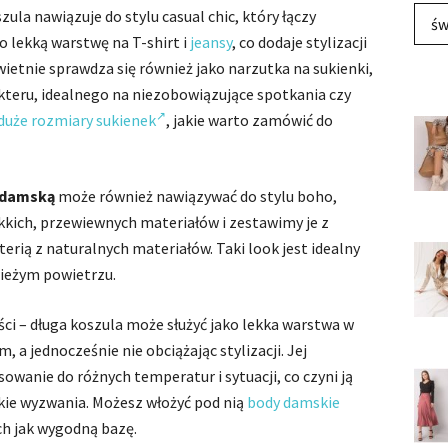
ula nawiązuje do stylu casual chic, który łączy
św
o lekką warstwę na T-shirt i
jeansy
, co dodaje stylizacji
wietnie sprawdza się również jako narzutka na sukienki,
teru, idealnego na niezobowiązujące spotkania czy
uże rozmiary sukienek
, jakie warto zamówić do
damską
może również nawiązywać do stylu boho,
kich, przewiewnych materiałów i zestawimy je z
erią z naturalnych materiałów. Taki look jest idealny
wieżym powietrzu.
ci – długa koszula może służyć jako lekka warstwa w
, a jednocześnie nie obciążając stylizacji. Jej
owanie do różnych temperatur i sytuacji, co czyni ją
ie wyzwania. Możesz włożyć pod nią
body damskie
ch jak wygodną bazę.