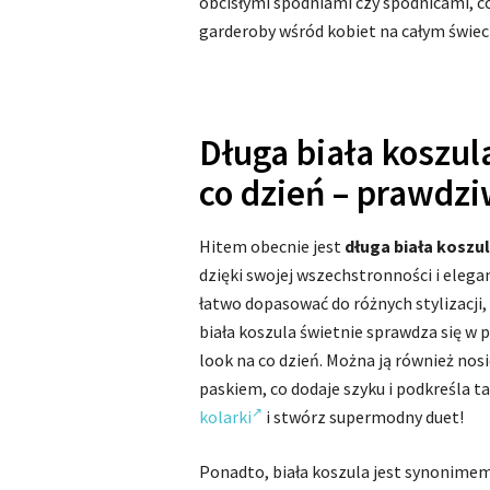
obcisłymi spodniami czy spódnicami, co
garderoby wśród kobiet na całym świeci
Długa biała koszul
co dzień – prawdzi
Hitem obecnie jest
długa biała koszu
dzięki swojej wszechstronności i elega
łatwo dopasować do różnych stylizacji,
biała koszula świetnie sprawdza się w
look na co dzień. Można ją również nosi
paskiem, co dodaje szyku i podkreśla t
kolarki
i stwórz supermodny duet!
Ponadto, biała koszula jest synonimem 