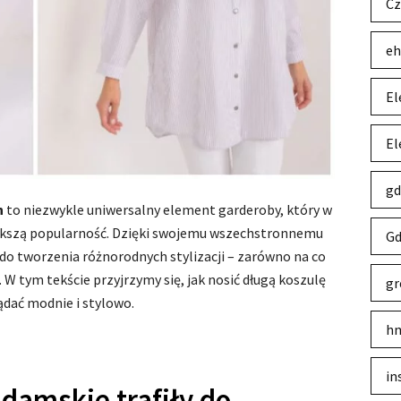
Cz
eh
El
El
gd
h
to niezwykle uniwersalny element garderoby, który w
ększą popularność. Dzięki swojemu wszechstronnemu
Gd
do tworzenia różnorodnych stylizacji – zarówno na co
. W tym tekście przyjrzymy się, jak nosić długą koszulę
gr
ądać modnie i stylowo.
hm
in
 damskie trafiły do