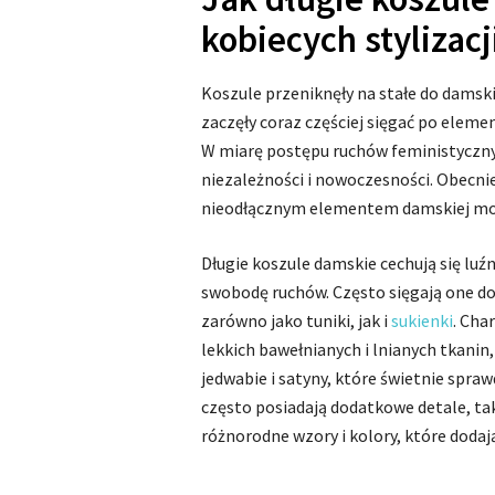
kobiecych stylizacj
Koszule przeniknęły na stałe do damski
zaczęły coraz częściej sięgać po elem
W miarę postępu ruchów feministyczny
niezależności i nowoczesności. Obecni
nieodłącznym elementem damskiej mody
Długie koszule damskie cechują się lu
swobodę ruchów. Często sięgają one do
zarówno jako tuniki, jak i
sukienki
. Cha
lekkich bawełnianych i lnianych tkanin,
jedwabie i satyny, które świetnie spraw
często posiadają dodatkowe detale, taki
różnorodne wzory i kolory, które dodaj