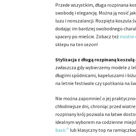
Przede wszystkim, długa rozpinana kosz
swobodę i elegancję. Można ją nosić jak
luzu i nonszalancji. Rozpięta koszula ś
dodając im bardziej swobodnego charak
spacery po mieście. Zobacz też
modne d
sklepu na ten sezon!
Stylizacja z długą rozpinaną koszulą
zwłaszcza gdy wybierzemy modele z lek
długimi spódnicami, kapeluszami i biżut
na letnie festiwale czy spotkania na ś
Nie można zapomnieć o jej praktycznoś
chłodniejsze dni, chroniąc przed wiatrem
rozpinany krój pozwala na łatwe dostos
idealnym wyborem na codzienne miejsk
basic
lub klasyczny top na ramiączka