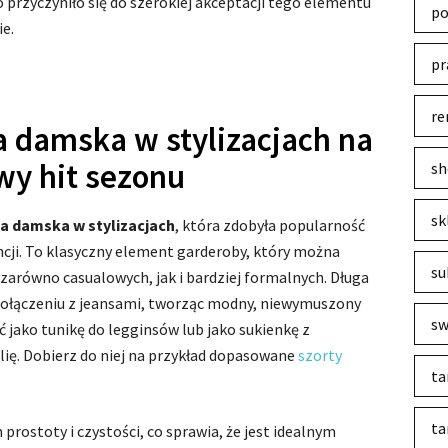
 przyczyniło się do szerokiej akceptacji tego elementu
po
e.
pr
re
a damska w stylizacjach na
wy hit sezonu
sh
sk
la damska w stylizacjach
, która zdobyła popularność
ncji. To klasyczny element garderoby, który można
su
 zarówno casualowych, jak i bardziej formalnych. Długa
 połączeniu z jeansami, tworząc modny, niewymuszony
sw
ć jako tunikę do legginsów lub jako sukienkę z
alię. Dobierz do niej na przykład dopasowane
szorty
ta
ta
prostoty i czystości, co sprawia, że jest idealnym