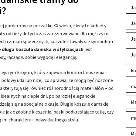
Ja
i?
Ja
ej garderoby na początku XX wieku, kiedy to kobiety
enty odzieży dotychczas zarezerwowane dla mężczyzn.
Ja
ch i zmian społecznych, koszule stawały się symbolem
e
długa koszula damska w stylizacjach
jest
Ja
, łącząc w sobie wygodę i elegancję.
ko
źniejszym krojem, który zapewnia komfort noszenia i
 połowy uda lub niżej, co sprawia, że mogą być noszone
ma
rakteryzują się również różnorodnością materiałów – od
 idealnych na ciepłe dni, po bardziej eleganckie
Ma
dzają się na specjalne okazje. Długie koszule damskie
e jak ozdobne kieszenie, paski podkreślające talię, czy
ma
ą im charakteru i indywidualnego stylu.
Ma