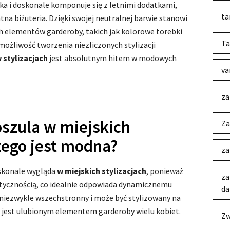
ka i doskonale komponuje się z letnimi dodatkami,
ta
atna biżuteria. Dzięki swojej neutralnej barwie stanowi
ch elementów garderoby, takich jak kolorowe torebki
Ta
 możliwość tworzenia niezliczonych stylizacji
 stylizacjach
jest absolutnym hitem w modowych
va
za
oszula w miejskich
Za
czego jest modna?
za
konale wygląda
w miejskich stylizacjach
, ponieważ
za
aktycznością, co idealnie odpowiada dynamicznemu
da
st niezwykle wszechstronny i może być stylizowany na
e jest ulubionym elementem garderoby wielu kobiet.
Zw