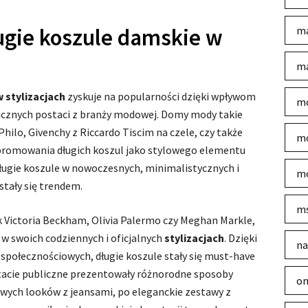
ługie koszule damskie w
ma
ma
 stylizacjach
zyskuje na popularności dzięki wpływom
mo
cznych postaci z branży modowej. Domy mody takie
ilo, Givenchy z Riccardo Tiscim na czele, czy także
mo
ypromowania długich koszul jako stylowego elementu
długie koszule w nowoczesnych, minimalistycznych i
mo
stały się trendem.
m
ak Victoria Beckham, Olivia Palermo czy Meghan Markle,
w swoich codziennych i oficjalnych
stylizacjach
. Dzięki
na
społecznościowych, długie koszule stały się must-have
stacie publiczne prezentowały różnorodne sposoby
on
owych looków z jeansami, po eleganckie zestawy z