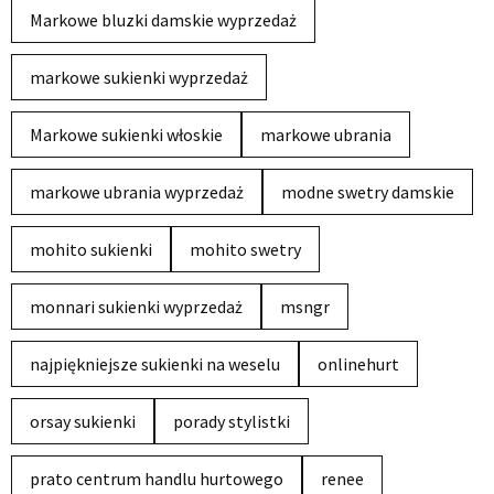
Markowe bluzki damskie wyprzedaż
markowe sukienki wyprzedaż
Markowe sukienki włoskie
markowe ubrania
markowe ubrania wyprzedaż
modne swetry damskie
mohito sukienki
mohito swetry
monnari sukienki wyprzedaż
msngr
najpiękniejsze sukienki na weselu
onlinehurt
orsay sukienki
porady stylistki
prato centrum handlu hurtowego
renee