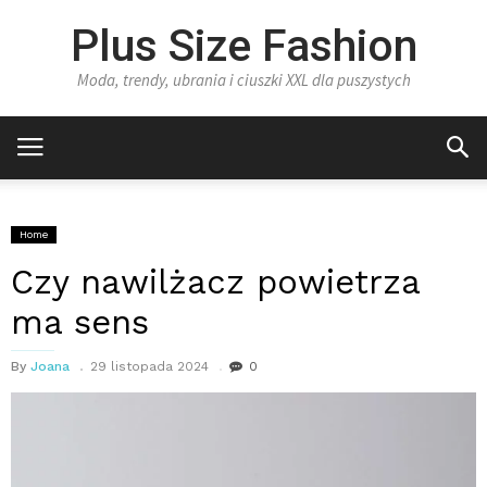
Plus Size Fashion
Moda, trendy, ubrania i ciuszki XXL dla puszystych
Home
Czy nawilżacz powietrza
ma sens
By
Joana
29 listopada 2024
0