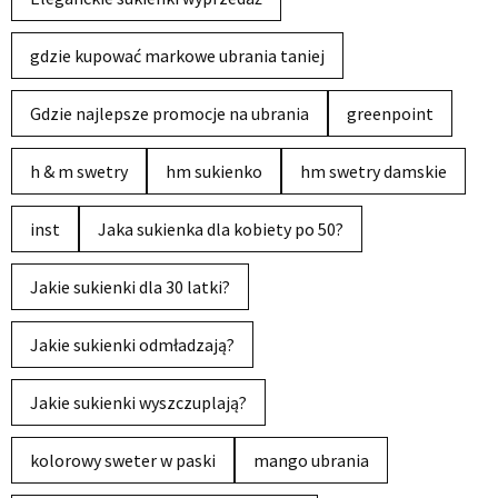
gdzie kupować markowe ubrania taniej
Gdzie najlepsze promocje na ubrania
greenpoint
h & m swetry
hm sukienko
hm swetry damskie
inst
Jaka sukienka dla kobiety po 50?
Jakie sukienki dla 30 latki?
Jakie sukienki odmładzają?
Jakie sukienki wyszczuplają?
kolorowy sweter w paski
mango ubrania