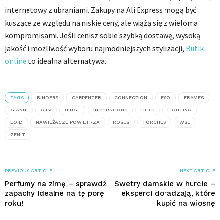
internetowy z ubraniami. Zakupy na Ali Express mogą być
kuszące ze względu na niskie ceny, ale wiążą się z wieloma
kompromisami. Jeśli cenisz sobie szybką dostawę, wysoką
jakość i możliwość wyboru najmodniejszych stylizacji,
Butik
online
to idealna alternatywa.
TAGS
BINDERS
CARPENTER
CONNECTION
ESO
FRAMES
GIANNI
GTV
HINGE
INSPIRATIONS
LIFTS
LIGHTING
LOID
NAWILŻACZE POWIETRZA
ROSES
TORCHES
WSL
ZENIT
PREVIOUS ARTICLE
NEXT ARTICLE
Perfumy na zimę – sprawdź
Swetry damskie w hurcie –
zapachy idealne na tę porę
eksperci doradzają, które
roku!
kupić na wiosnę