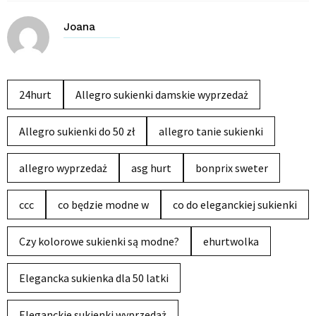
Joana
24hurt
Allegro sukienki damskie wyprzedaż
Allegro sukienki do 50 zł
allegro tanie sukienki
allegro wyprzedaż
asg hurt
bonprix sweter
ccc
co będzie modne w
co do eleganckiej sukienki
Czy kolorowe sukienki są modne?
ehurtwolka
Elegancka sukienka dla 50 latki
Eleganckie sukienki wyprzedaż