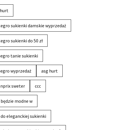
hurt
legro sukienki damskie wyprzedaż
legro sukienki do 50 zł
legro tanie sukienki
legro wyprzedaż
asg hurt
nprix sweter
ccc
 będzie modne w
 do eleganckiej sukienki