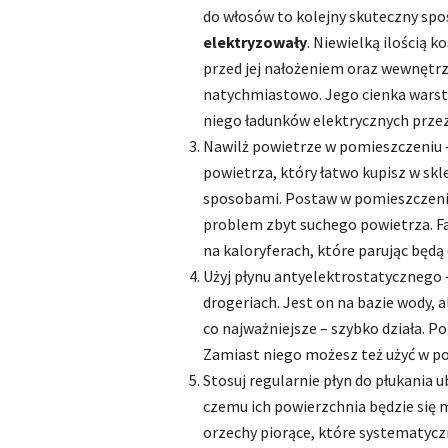
do włosów to kolejny skuteczny sp
elektryzowały
. Niewielką ilością 
przed jej nałożeniem oraz wewnętrzn
natychmiastowo. Jego cienka warst
niego ładunków elektrycznych przez 
Nawilż powietrze w pomieszczeniu –
powietrza, który łatwo kupisz w s
sposobami. Postaw w pomieszczeniu
problem zbyt suchego powietrza. Fa
na kaloryferach, które parując będą
Użyj płynu antyelektrostatycznego –
drogeriach. Jest on na bazie wody, a
co najważniejsze – szybko działa. Po
Zamiast niego możesz też użyć w p
Stosuj regularnie płyn do płukania 
czemu ich powierzchnia będzie się 
orzechy piorące, które systematyc