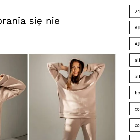
24
rania się nie
Al
Al
al
al
bo
co
co