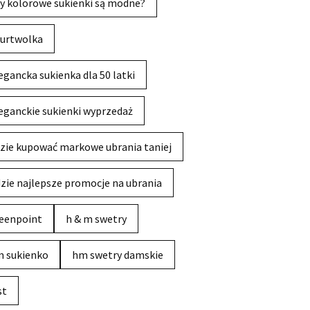
y kolorowe sukienki są modne?
urtwolka
egancka sukienka dla 50 latki
eganckie sukienki wyprzedaż
zie kupować markowe ubrania taniej
zie najlepsze promocje na ubrania
eenpoint
h & m swetry
 sukienko
hm swetry damskie
st