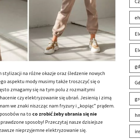
Cz
eh
El
El
gd
stylizacji na różne okazje oraz śledzenie nowych
ego aspektu mody musimy także troszczyć się o
Gd
Często zmagamy się na tym polu z rozmaitymi
hacenie czy elektryzowanie się ubrań. Jesienią i zimą
gr
ę nam we znaki niszcząc nam fryzury i „kopiąc” prądem.
sposobów na to
co zrobić żeby ubrania się nie
hm
 sprawdzone sposoby! Przeczytaj nasze dzisiejsze
 zawsze nieprzyjemne elektryzowanie się.
in