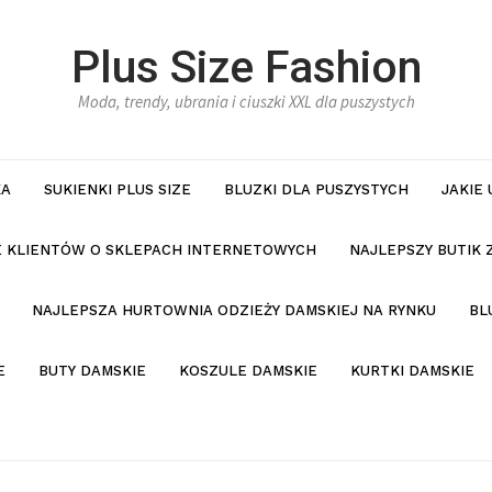
Plus Size Fashion
Moda, trendy, ubrania i ciuszki XXL dla puszystych
KA
SUKIENKI PLUS SIZE
BLUZKI DLA PUSZYSTYCH
JAKIE
IE KLIENTÓW O SKLEPACH INTERNETOWYCH
NAJLEPSZY BUTIK 
NAJLEPSZA HURTOWNIA ODZIEŻY DAMSKIEJ NA RYNKU
BL
E
BUTY DAMSKIE
KOSZULE DAMSKIE
KURTKI DAMSKIE