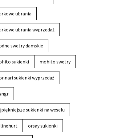
rkowe ubrania
rkowe ubrania wyprzedaż
dne swetry damskie
hito sukienki
mohito swetry
nnari sukienki wyprzedaż
sngr
jpiękniejsze sukienki na weselu
linehurt
orsay sukienki