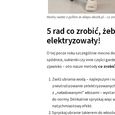
Modny sweter z golfem ze sklepu eButik.pl – co zro
5 rad co zrobić, że
elektryzowały!
O tej porze roku szczególnie mocno d
spódnice, sukienki czy inne części gar
zjawisko – oto nasze metody
co zrobić
Zwilż ubrania wodą – najlepszym i
zneutralizowanie zelektryzowanych 
z „naładowanymi” włosami – wystarc
do normy. Delikatnie spryskaj więc
natychmiastowy efekt.
Spryskaj ubranie lakierem do włosów