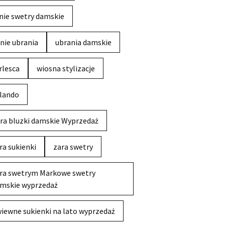
nie swetry damskie
nie ubrania
ubrania damskie
rlesca
wiosna stylizacje
lando
ra bluzki damskie Wyprzedaż
ra sukienki
zara swetry
ra swetrym Markowe swetry
mskie wyprzedaż
iewne sukienki na lato wyprzedaż