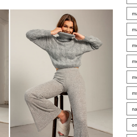
ma
ma
mo
mo
mo
m
na
on