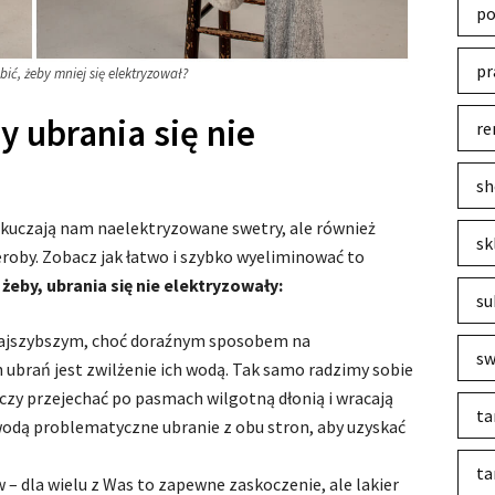
po
pr
bić, żeby mniej się elektryzował?
by ubrania się nie
re
sh
okuczają nam naelektryzowane swetry, ale również
sk
deroby. Zobacz jak łatwo i szybko wyeliminować to
 żeby, ubrania się nie elektryzowały:
su
 najszybszym, choć doraźnym sposobem na
sw
ubrań jest zwilżenie ich wodą. Tak samo radzimy sobie
zy przejechać po pasmach wilgotną dłonią i wracają
ta
 wodą problematyczne ubranie z obu stron, aby uzyskać
ta
 – dla wielu z Was to zapewne zaskoczenie, ale lakier