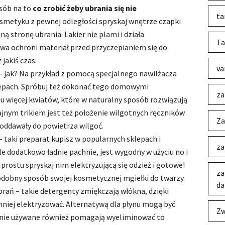
osób na to
co zrobić żeby ubrania się nie
ta
kosmetyku z pewnej odległości spryskaj wnętrze czapki
ą stronę ubrania. Lakier nie plami i działa
Ta
wa ochroni materiał przed przyczepianiem się do
jakiś czas.
va
 jak? Na przykład z pomocą specjalnego nawilżacza
klepach. Spróbuj też dokonać tego domowymi
za
 więcej kwiatów, które w naturalny sposób rozwiązują
jnym trikiem jest też położenie wilgotnych ręczników
Za
 oddawały do powietrza wilgoć.
 taki preparat kupisz w popularnych sklepach i
za
le dodatkowo ładnie pachnie, jest wygodny w użyciu no i
 prostu spryskaj nim elektryzującą się odzież i gotowe!
za
odobny sposób swojej kosmetycznej mgiełki do twarzy.
da
ubrań – takie detergenty zmiękczają włókna, dzięki
mniej elektryzować. Alternatywą dla płynu mogą być
Zw
znie używane również pomagają wyeliminować to