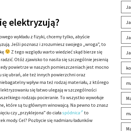
Ja
ię elektryzują?
Ja
ego wykładu z fizyki, chcemy tylko, abyście
Ja
yzują. Jeśli poznasz i zrozumiesz swojego „wroga”, to
lkę
Z tego względu warto wiedzieć skąd bierze się
Ja
radzić. Otóż zjawisko to nasila się szczególnie jesienią
Wtedy powietrze w naszych pomieszczeniach jest mocno
ko
 się ubrań, ale też innych powierzchni oraz
iebagatelny wpływ ma też rodzaj materiału, z którego
ma
 elektryzowaniu się łatwo ulegają w szczególności
wszelkiego rodzaju pocieranie. To wszystko wywołuje
Ma
ne, które są tu głównym winowajcą. Na pewno to znasz
ięciu czy „przyklejona” do ciała
spódnica
to
ma
ek mody. Cel? Pozbycie się nadmiaru ładunków
Ma