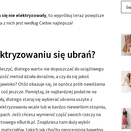
św
a się nie elektryzowały
, to wypróbuj teraz powyższe
 z nich jest według Ciebie najlepsza!
ektryzowaniu się ubrań?
 leczyć, dlatego warto nie dopuszczać do uciążliwego
ość metod działa doraźnie, a czy da się jakoś
zjawisko? Otóż okazuje się, że oprócz prób nawilżania
coś jeszcze. Pamiętaj, że najbardziej podatne na
y, dlatego staraj się wybierać ubrania uszyte z
lektryzowaniu wcale lub w bardzo niewielkim stopniu,
pach. Jeśli chcesz wymienić część swoich rzeczy na
etowego eButik.pl. Znajdziesz tam duży wybór
materiałów, takich jak choćby nieoceniona bawełna.