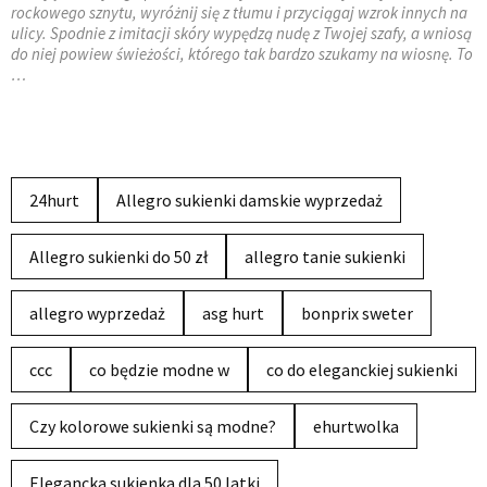
rockowego sznytu, wyróżnij się z tłumu i przyciągaj wzrok innych na
ulicy. Spodnie z imitacji skóry wypędzą nudę z Twojej szafy, a wniosą
do niej powiew świeżości, którego tak bardzo szukamy na wiosnę. To
…
24hurt
Allegro sukienki damskie wyprzedaż
Allegro sukienki do 50 zł
allegro tanie sukienki
allegro wyprzedaż
asg hurt
bonprix sweter
ccc
co będzie modne w
co do eleganckiej sukienki
Czy kolorowe sukienki są modne?
ehurtwolka
Elegancka sukienka dla 50 latki