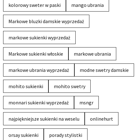
kolorowy sweter w paski
mango ubrania
Markowe bluzki damskie wyprzedaż
markowe sukienki wyprzedaż
Markowe sukienki włoskie
markowe ubrania
markowe ubrania wyprzedaż
modne swetry damskie
mohito sukienki
mohito swetry
monnari sukienki wyprzedaż
msngr
najpiękniejsze sukienki na weselu
onlinehurt
orsay sukienki
porady stylistki