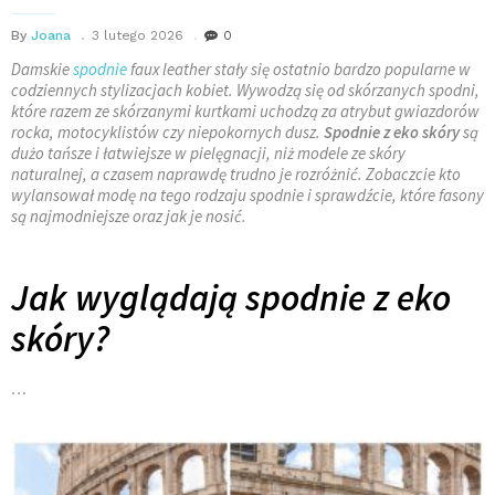
By
Joana
3 lutego 2026
0
Damskie
spodnie
faux leather
stały się ostatnio bardzo popularne w
codziennych stylizacjach kobiet. Wywodzą się od skórzanych spodni,
które razem ze skórzanymi kurtkami uchodzą za atrybut gwiazdorów
rocka, motocyklistów czy niepokornych dusz.
Spodnie z eko skóry
są
dużo tańsze i łatwiejsze w pielęgnacji, niż modele ze skóry
naturalnej, a czasem naprawdę trudno je rozróżnić. Zobaczcie kto
wylansował modę na tego rodzaju spodnie i sprawdźcie, które fasony
są najmodniejsze oraz jak je nosić.
Jak wyglądają spodnie z eko
skóry?
…