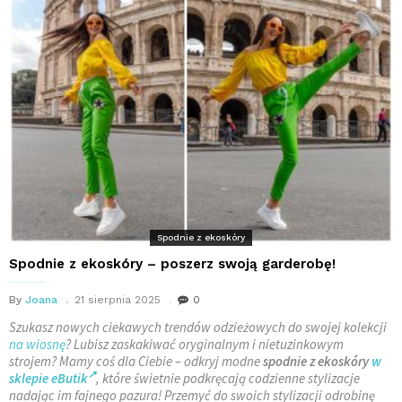
Spodnie z ekoskóry
Spodnie z ekoskóry – poszerz swoją garderobę!
By
Joana
21 sierpnia 2025
0
Szukasz nowych ciekawych trendów odzieżowych do swojej kolekcji
na wiosnę
? Lubisz zaskakiwać oryginalnym i nietuzinkowym
strojem? Mamy coś dla Ciebie – odkryj modne
spodnie z ekoskóry
w
sklepie eButik
, które świetnie podkręcają codzienne stylizacje
nadając im fajnego pazura! Przemyć do swoich stylizacji odrobinę