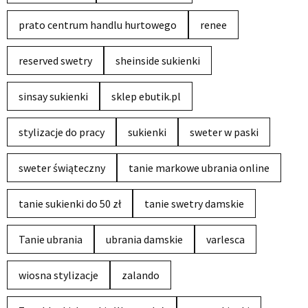
prato centrum handlu hurtowego
renee
reserved swetry
sheinside sukienki
sinsay sukienki
sklep ebutik.pl
stylizacje do pracy
sukienki
sweter w paski
sweter świąteczny
tanie markowe ubrania online
tanie sukienki do 50 zł
tanie swetry damskie
Tanie ubrania
ubrania damskie
varlesca
wiosna stylizacje
zalando