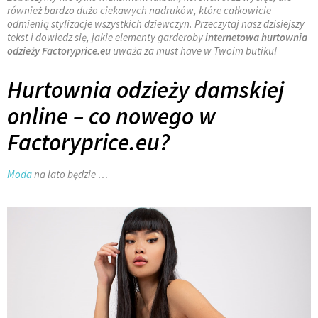
również bardzo dużo ciekawych nadruków, które całkowicie
odmienią stylizacje wszystkich dziewczyn. Przeczytaj nasz dzisiejszy
tekst i dowiedz się, jakie elementy garderoby
internetowa hurtownia
odzieży Factoryprice.eu
uważa za must have w Twoim butiku!
Hurtownia odzieży damskiej
online – co nowego w
Factoryprice.eu?
Moda
na lato będzie …