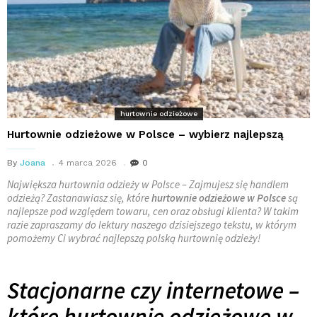
hurtownie odzieżowe
Hurtownie odzieżowe w Polsce – wybierz najlepszą
By
Joana
4 marca 2026
0
Największa hurtownia odzieży w Polsce – Zajmujesz się handlem
odzieżą? Zastanawiasz się, które
hurtownie odzieżowe w Polsce
są
najlepsze pod względem towaru, cen oraz obsługi klienta? W takim
razie zapraszamy do lektury naszego dzisiejszego tekstu, w którym
pomożemy Ci wybrać najlepszą polską hurtownię odzieży!
Stacjonarne czy internetowe –
które hurtownie odzieżowe w