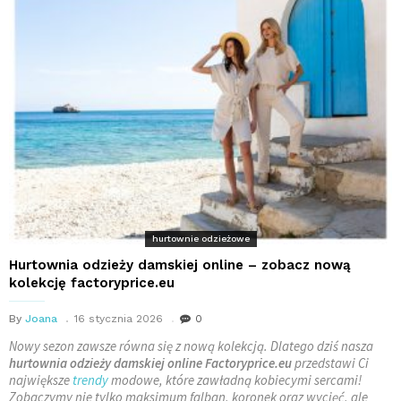
hurtownie odzieżowe
Hurtownia odzieży damskiej online – zobacz nową
kolekcję factoryprice.eu
By
Joana
16 stycznia 2026
0
Nowy sezon zawsze równa się z nową kolekcją. Dlatego dziś nasza
hurtownia odzieży damskiej online Factoryprice.eu
przedstawi Ci
największe
trendy
modowe, które zawładną kobiecymi sercami!
Zobaczymy nie tylko maksimum falban, koronek oraz wycięć, ale