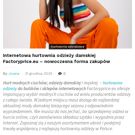
hurtownie odzieżowe
Internetowa hurtownia odzieży damskiej
Factoryprice.eu – nowoczesna forma zakupów
By
Joana
21 grudnia 2025
0
Hurt modnych ciuchów; odzieży damskiej
i męskiej –
hurtownia
odzieży
do butików i sklepów internetowych
Factoryprice.eu oferuje
imponujący wybór modnych ciuchów od wielu producentów odzieży
z całego świata. W jednym miejscu masz dostęp do najbardziej
aktualnej mody damskiej bieżącego sezonu z odpowiednim
wyprzedzeniem. Nie musisz do nas jechać, bo sprzedajemy odzież w
hurcie online, czyli zamówienia składasz szybko i wygodnie przez
Internet. Zapoznaj się z naszym asortymentem ubrań i podejmij
trwałą współpracę z najlepszą hurtownią odzieży w Polsce.