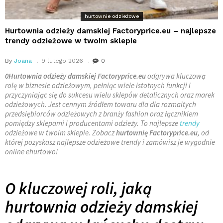
hurtownie odzieżowe
Hurtownia odzieży damskiej Factoryprice.eu – najlepsze
trendy odzieżowe w twoim sklepie
By
Joana
9 lutego 2026
0
0Hurtownia odzieży damskiej Factoryprice.eu
odgrywa kluczową
rolę w biznesie odzieżowym, pełniąc wiele istotnych funkcji i
przyczyniając się do sukcesu wielu sklepów detalicznych oraz marek
odzieżowych. Jest cennym źródłem towaru dla dla rozmaitych
przedsiębiorców odzieżowych z branży fashion oraz łącznikiem
pomiędzy sklepami i producentami odzieży. To najlepsze
trendy
odzieżowe w twoim sklepie. Zobacz
hurtownię Factoryprice.eu
, od
której pozyskasz najlepsze odzieżowe trendy i zamówisz je wygodnie
online ehurtowo!
O kluczowej roli, jaką
hurtownia odzieży damskiej