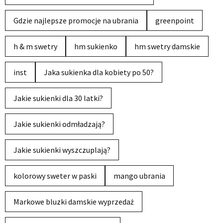
Gdzie najlepsze promocje na ubrania
greenpoint
h & m swetry
hm sukienko
hm swetry damskie
inst
Jaka sukienka dla kobiety po 50?
Jakie sukienki dla 30 latki?
Jakie sukienki odmładzają?
Jakie sukienki wyszczuplają?
kolorowy sweter w paski
mango ubrania
Markowe bluzki damskie wyprzedaż