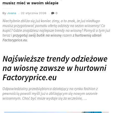
musisz mieć w swoim sklepie
By
Joana
22 stycznia 2026
0
Niechybnie zbliża się już koniec zimy, a to znak, że już niedługo
musisz przygotować pomału ofertę odzieży na sezon wiosenny! Co
kupić? Gdzie znajdziesz najlepsze trendy na wiosnę? Pomyśl o tym już
teraz i
przygotuj swój butik na wiosnę
razem
z hurtownią ubrań
Factoryprice.eu
.
Najświeższe trendy odzieżowe
na wiosnę zawsze w hurtowni
Factoryprice.eu
Odpowiedzialny przedsiębiorca działający na rynku fashion z
pewnością powoli myśli już o zbliżającym się nowym sezonie
wiosennym. Choć być może wydaje się za wcześnie, …