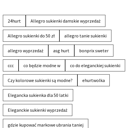
24hurt
Allegro sukienki damskie wyprzedaż
Allegro sukienki do 50 zł
allegro tanie sukienki
allegro wyprzedaż
asg hurt
bonprix sweter
ccc
co będzie modne w
co do eleganckiej sukienki
Czy kolorowe sukienki są modne?
ehurtwolka
Elegancka sukienka dla 50 latki
Eleganckie sukienki wyprzedaż
gdzie kupować markowe ubrania taniej