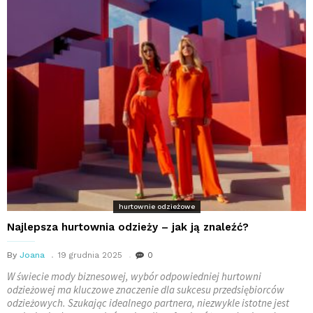
hurtownie odzieżowe
Najlepsza hurtownia odzieży – jak ją znaleźć?
By
Joana
19 grudnia 2025
0
W świecie mody biznesowej, wybór odpowiedniej hurtowni
odzieżowej ma kluczowe znaczenie dla sukcesu przedsiębiorców
odzieżowych. Szukając idealnego partnera, niezwykle istotne jest