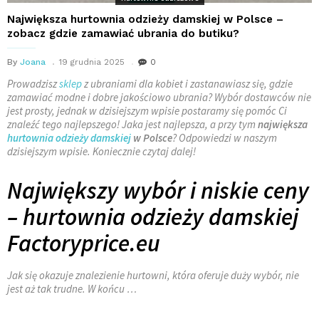
Największa hurtownia odzieży damskiej w Polsce –
zobacz gdzie zamawiać ubrania do butiku?
By
Joana
19 grudnia 2025
0
Prowadzisz
sklep
z ubraniami dla kobiet i zastanawiasz się, gdzie
zamawiać modne i dobre jakościowo ubrania? Wybór dostawców nie
jest prosty, jednak w dzisiejszym wpisie postaramy się pomóc Ci
znaleźć tego najlepszego! Jaka jest najlepsza, a przy tym
największa
hurtownia odzieży damskiej
w Polsce
? Odpowiedzi w naszym
dzisiejszym wpisie. Koniecznie czytaj dalej!
Największy wybór i niskie ceny
– hurtownia odzieży damskiej
Factoryprice.eu
Jak się okazuje znalezienie hurtowni, która oferuje duży wybór, nie
jest aż tak trudne. W końcu
…