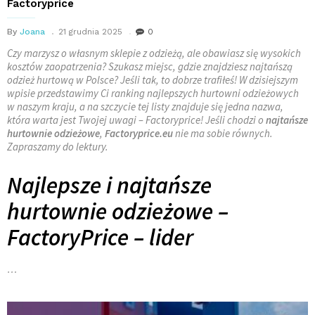
Factoryprice
By
Joana
21 grudnia 2025
0
Czy marzysz o własnym sklepie z odzieżą, ale obawiasz się wysokich
kosztów zaopatrzenia? Szukasz miejsc, gdzie znajdziesz najtańszą
odzież hurtową w Polsce? Jeśli tak, to dobrze trafiłeś! W dzisiejszym
wpisie przedstawimy Ci ranking najlepszych hurtowni odzieżowych
w naszym kraju, a na szczycie tej listy znajduje się jedna nazwa,
która warta jest Twojej uwagi – Factoryprice! Jeśli chodzi o
najtańsze
hurtownie odzieżowe
,
Factoryprice.eu
nie ma sobie równych.
Zapraszamy do lektury.
Najlepsze i najtańsze
hurtownie odzieżowe –
FactoryPrice – lider
…