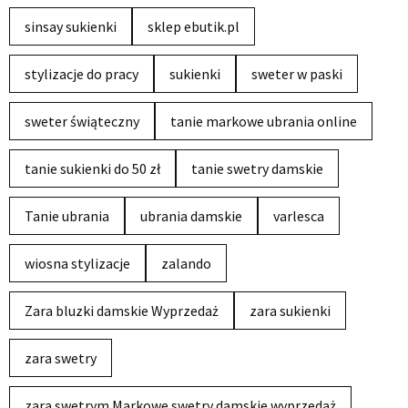
sinsay sukienki
sklep ebutik.pl
stylizacje do pracy
sukienki
sweter w paski
sweter świąteczny
tanie markowe ubrania online
tanie sukienki do 50 zł
tanie swetry damskie
Tanie ubrania
ubrania damskie
varlesca
wiosna stylizacje
zalando
Zara bluzki damskie Wyprzedaż
zara sukienki
zara swetry
zara swetrym Markowe swetry damskie wyprzedaż