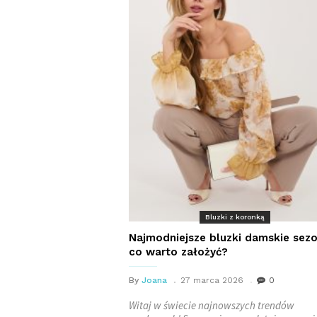
Bluzki z koronką
Najmodniejsze bluzki damskie sez
co warto założyć?
By
Joana
27 marca 2026
0
Witaj w świecie najnowszych trendów