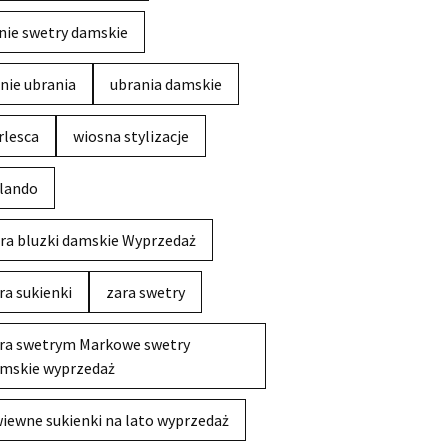
nie swetry damskie
nie ubrania
ubrania damskie
rlesca
wiosna stylizacje
lando
ra bluzki damskie Wyprzedaż
ra sukienki
zara swetry
ra swetrym Markowe swetry
mskie wyprzedaż
iewne sukienki na lato wyprzedaż