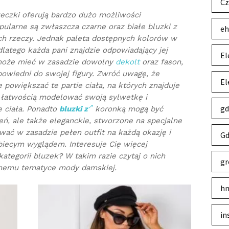
Cz
zeczki oferują bardzo dużo możliwości
pularne są zwłaszcza czarne oraz białe bluzki z
eh
ych rzeczy. Jednak paleta dostępnych kolorów w
dlatego każda pani znajdzie odpowiadający jej
El
 może mieć w zasadzie dowolny
dekolt
oraz fason,
powiedni do swojej figury. Zwróć uwagę, że
El
powiększać te partie ciała, na których znajduje
łatwością modelować swoją sylwetkę i
gd
 ciała. Ponadto
bluzki z
koronką mogą być
ń, ale także eleganckie, stworzone na specjalne
ać w zasadzie pełen outfit na każdą okazję i
Gd
iecym wyglądem. Interesuje Cię więcej
kategorii bluzek? W takim razie czytaj o nich
gr
onemu tematyce mody damskiej.
hm
in