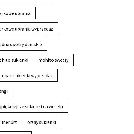
rkowe ubrania
rkowe ubrania wyprzedaż
dne swetry damskie
hito sukienki
mohito swetry
nnari sukienki wyprzedaż
sngr
jpiękniejsze sukienki na weselu
linehurt
orsay sukienki