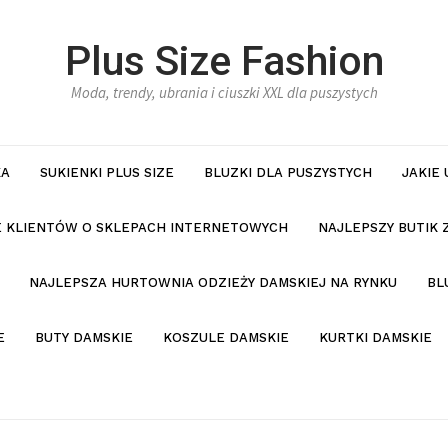
Plus Size Fashion
Moda, trendy, ubrania i ciuszki XXL dla puszystych
KA
SUKIENKI PLUS SIZE
BLUZKI DLA PUSZYSTYCH
JAKIE
IE KLIENTÓW O SKLEPACH INTERNETOWYCH
NAJLEPSZY BUTIK 
NAJLEPSZA HURTOWNIA ODZIEŻY DAMSKIEJ NA RYNKU
BL
E
BUTY DAMSKIE
KOSZULE DAMSKIE
KURTKI DAMSKIE