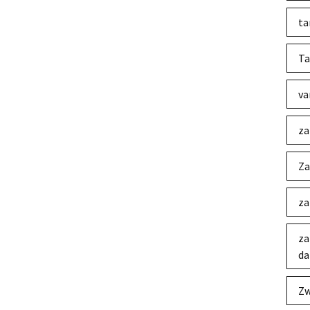
ta
Ta
va
za
Za
za
za
da
Zw