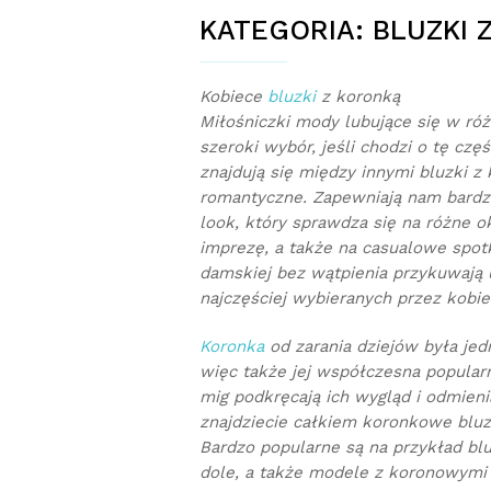
KATEGORIA:
BLUZKI 
Kobiece
bluzki
z koronką
Miłośniczki mody lubujące się w ró
szeroki wybór, jeśli chodzi o tę czę
znajdują się między innymi bluzki z
romantyczne. Zapewniają nam bardz
look, który sprawdza się na różne 
imprezę, a także na casualowe spot
damskiej bez wątpienia przykuwają u
najczęściej wybieranych przez kobie
Koronka
od zarania dziejów była jed
więc także jej współczesna popula
mig podkręcają ich wygląd i odmienia
znajdziecie całkiem koronkowe blu
Bardzo popularne są na przykład blu
dole, a także modele z koronowymi