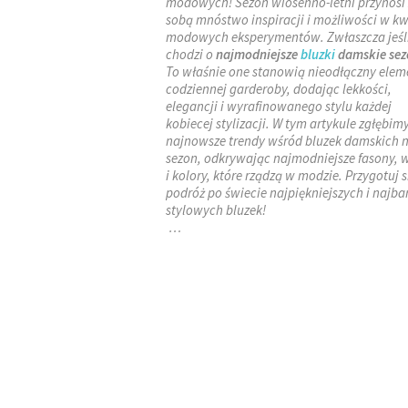
modowych! Sezon wiosenno-letni przynosi 
sobą mnóstwo inspiracji i możliwości w kw
modowych eksperymentów. Zwłaszcza jeśl
chodzi o
najmodniejsze
bluzki
damskie se
To właśnie one stanowią nieodłączny elem
codziennej garderoby, dodając lekkości,
elegancji i wyrafinowanego stylu każdej
kobiecej stylizacji. W tym artykule zgłębim
najnowsze trendy wśród bluzek damskich n
sezon, odkrywając najmodniejsze fasony, 
i kolory, które rządzą w modzie. Przygotuj s
podróż po świecie najpiękniejszych i najba
stylowych bluzek!
…