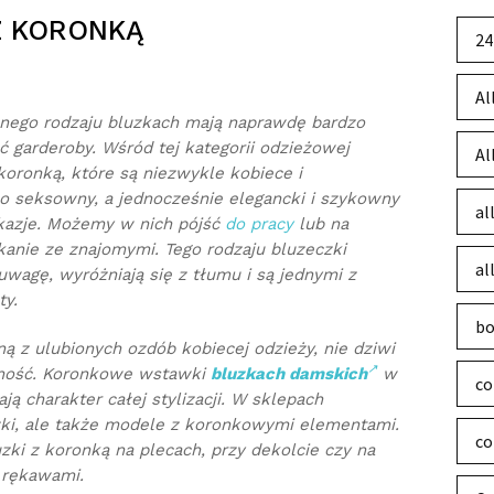
Z KORONKĄ
24
Al
żnego rodzaju bluzkach mają naprawdę bardzo
ść garderoby. Wśród tej kategorii odzieżowej
Al
 koronką, które są niezwykle kobiece i
o seksowny, a jednocześnie elegancki i szykowny
al
okazje. Możemy w nich pójść
do pracy
lub na
kanie ze znajomymi. Tego rodzaju bluzeczki
al
wagę, wyróżniają się z tłumu i są jednymi z
ty.
bo
ną z ulubionych ozdób kobiecej odzieży, nie dziwi
rność. Koronkowe wstawki
bluzkach damskich
w
co
ją charakter całej stylizacji. W sklepach
zki, ale także modele z koronkowymi elementami.
co
zki z koronką na plecach, przy dekolcie czy na
 rękawami.