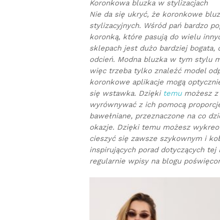
Koronkowa bluzka w stylizacjach
Nie da się ukryć, że koronkowe blu
stylizacyjnych. Wśród pań bardzo po
koronką, które pasują do wielu inn
sklepach jest dużo bardziej bogata, 
odcień. Modna bluzka w tym stylu
więc trzeba tylko znaleźć model od
koronkowe aplikacje mogą optycznie 
się wstawka. Dzięki
temu
możesz z 
wyrównywać z ich pomocą proporcje
bawełniane, przeznaczone na co dzie
okazje. Dzięki temu możesz wykreow
cieszyć się zawsze szykownym i kob
inspirujących porad dotyczących tej 
regularnie wpisy na blogu poświęc