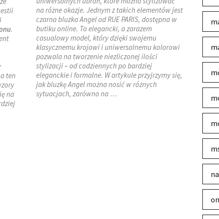
uniwersalnych ubrań, które można stylizować
ze
na różne okazje. Jednym z takich elementów jest
estii
czarna bluzka Angel od RUE PARIS, dostępna w
i
ma
butiku online. To elegancki, a zarazem
zonu
.
casualowy model, który dzięki swojemu
ent
ma
klasycznemu krojowi i uniwersalnemu kolorowi
pozwala na tworzenie niezliczonej ilości
stylizacji – od codziennych po bardziej
y
mo
eleganckie i formalne. W artykule przyjrzymy się,
a ten
jak bluzkę Angel można nosić w różnych
wzory
sytuacjach, zarówno na …
ię na
mo
rdziej
mo
m
na
on