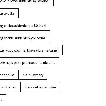
y kolorowe sukienki są modne?
urtwolka
egancka sukienka dla 50 latki
eganckie sukienki wyprzedaż
zie kupować markowe ubrania taniej
zie najlepsze promocje na ubrania
eenpoint
h & m swetry
 sukienko
hm swetry damskie
st