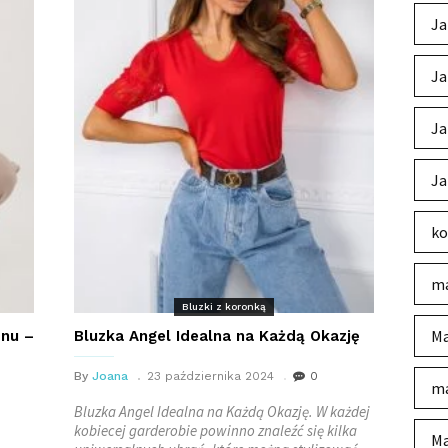
Ja
Ja
Ja
Ja
ko
ma
Bluzki z koronką
Ma
onu –
Bluzka Angel Idealna na Każdą Okazję
By
Joana
23 października 2024
0
ma
Bluzka Angel Idealna na Każdą Okazję. W każdej
kobiecej garderobie powinno znaleźć się kilka
Ma