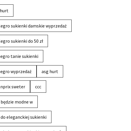
hurt
legro sukienki damskie wyprzedaż
legro sukienki do 50 zł
legro tanie sukienki
legro wyprzedaż
asg hurt
nprix sweter
ccc
 będzie modne w
 do eleganckiej sukienki