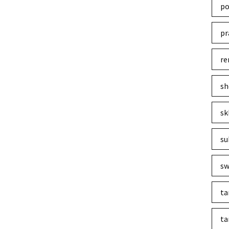
po
pr
re
sh
sk
su
sw
ta
ta