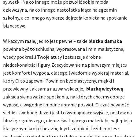
sylwetki. Na co innego może pozwolić sobie młoda
dziewczyna, na co innego nastolatka idąca na egzamin
szkolny, a co innego wybierze dojrzała kobieta na spotkanie
biznesowe.
W każdym razie, jedno jest pewne – takie
bluzka damska
powinna być to schludna, wyprasowana i minimalistyczna,
wtedy podkreśli Twoje atuty i zatuszuje drobne
niedoskonałości figury. Zdecydowanie na pierwszym miejscu
jest komfort i wygoda, dlatego świadomie wybieraj materiał,
który Ci to zapewni. Powinien być elastyczny, miękki i
przewiewny. Jak sama nazwa wskazuje,
bluzkę
wizytową
zakłada się na ważne spotkania, na których chcemy dobrze
wypaść, a wygodne i modne ubranie pozwoli Ci czuć pewność
siebie i swobodę. Jeżeli jest to wymagające wyjście, postaw na
bluzkę z grubszego, nieprześwitującego materiału, najlepiej o
klasycznym kroju i bez zbędnych zdobień. Jeżeli możesz
postawić na odrobinę luzu, to lekko prześwitujący materiał czy