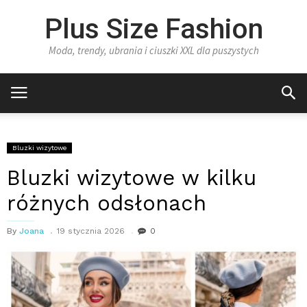
Plus Size Fashion
Moda, trendy, ubrania i ciuszki XXL dla puszystych
Bluzki wizytowe
Bluzki wizytowe w kilku
różnych odsłonach
By
Joana
19 stycznia 2026
0