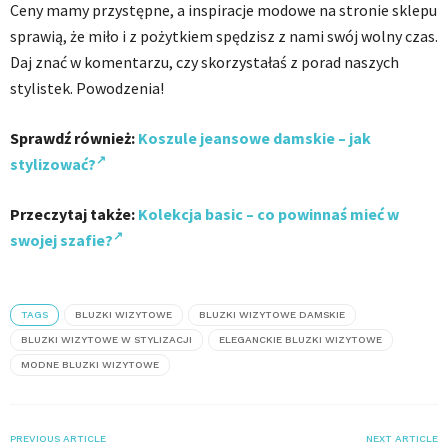
Ceny mamy przystępne, a inspiracje modowe na stronie sklepu
sprawią, że miło i z pożytkiem spędzisz z nami swój wolny czas.
Daj znać w komentarzu, czy skorzystałaś z porad naszych
stylistek. Powodzenia!
Sprawdź również:
Koszule jeansowe damskie – jak
stylizować?
Przeczytaj także:
Kolekcja basic – co powinnaś mieć w
swojej szafie?
TAGS
BLUZKI WIZYTOWE
BLUZKI WIZYTOWE DAMSKIE
BLUZKI WIZYTOWE W STYLIZACJI
ELEGANCKIE BLUZKI WIZYTOWE
MODNE BLUZKI WIZYTOWE
PREVIOUS ARTICLE
NEXT ARTICLE