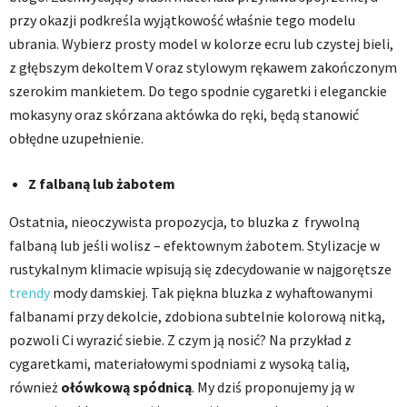
przy okazji podkreśla wyjątkowość właśnie tego modelu
ubrania. Wybierz prosty model w kolorze ecru lub czystej bieli,
z głębszym dekoltem V oraz stylowym rękawem zakończonym
szerokim mankietem. Do tego spodnie cygaretki i eleganckie
mokasyny oraz skórzana aktówka do ręki, będą stanowić
obłędne uzupełnienie.
Z falbaną lub żabotem
Ostatnia, nieoczywista propozycja, to bluzka z frywolną
falbaną lub jeśli wolisz – efektownym żabotem. Stylizacje w
rustykalnym klimacie wpisują się zdecydowanie w najgorętsze
trendy
mody damskiej. Tak piękna bluzka z wyhaftowanymi
falbanami przy dekolcie, zdobiona subtelnie kolorową nitką,
pozwoli Ci wyrazić siebie. Z czym ją nosić? Na przykład z
cygaretkami, materiałowymi spodniami z wysoką talią,
również
ołówkową spódnicą
. My dziś proponujemy ją w