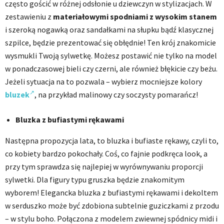
często gościć w różnej odsłonie u dziewczyn w stylizacjach. W
zestawieniu z
materiałowymi spodniami z wysokim stanem
i szeroką nogawką oraz sandałkami na słupku bądź klasycznej
szpilce, będzie prezentować się obłędnie! Ten krój znakomicie
wysmukli Twoją sylwetkę. Możesz postawić nie tylko na model
w ponadczasowej bieli czy czerni, ale również błękicie czy beżu.
Jeżeli sytuacja na to pozwala – wybierz mocniejsze kolory
bluzek
, na przykład malinowy czy soczysty pomarańcz!
Bluzka z bufiastymi rękawami
Następna propozycja lata, to bluzka i bufiaste rękawy, czyli to,
co kobiety bardzo pokochały. Coś, co fajnie podkręca look, a
przy tym sprawdza się najlepiej w wyrównywaniu proporcji
sylwetki. Dla figury typu gruszka będzie znakomitym
wyborem! Elegancka bluzka z bufiastymi rękawami i dekoltem
w serduszko może być zdobiona subtelnie guziczkami z przodu
– w stylu boho. Połączona z modelem zwiewnej spódnicy midi i