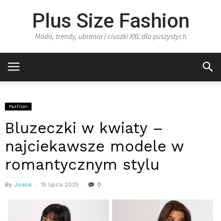
Plus Size Fashion
Moda, trendy, ubrania i ciuszki XXL dla puszystych
Fashion
Bluzeczki w kwiaty –
najciekawsze modele w
romantycznym stylu
By
Joana
15 lipca 2025
0