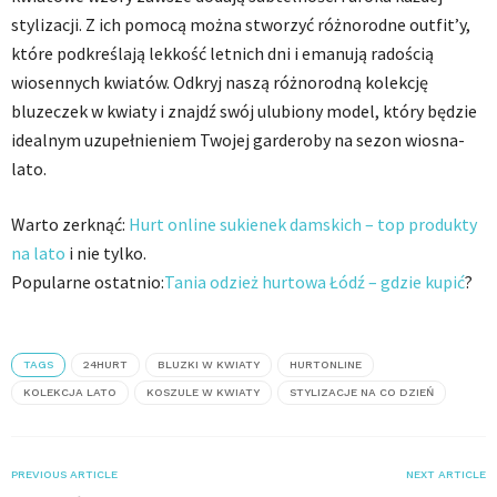
stylizacji. Z ich pomocą można stworzyć różnorodne outfit’y,
które podkreślają lekkość letnich dni i emanują radością
wiosennych kwiatów. Odkryj naszą różnorodną kolekcję
bluzeczek w kwiaty i znajdź swój ulubiony model, który będzie
idealnym uzupełnieniem Twojej garderoby na sezon wiosna-
lato.
Warto zerknąć:
Hurt online sukienek damskich – top produkty
na lato
i nie tylko.
Popularne ostatnio:
Tania odzież hurtowa Łódź – gdzie kupić
?
TAGS
24HURT
BLUZKI W KWIATY
HURTONLINE
KOLEKCJA LATO
KOSZULE W KWIATY
STYLIZACJE NA CO DZIEŃ
PREVIOUS ARTICLE
NEXT ARTICLE