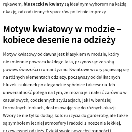
rękawem,
bluzeczki w kwiaty
są idealnym wyborem na każdą
okazję, od codziennych spacerów po letnie imprezy.
Motyw kwiatowy w modzie –
kobiece desenie na odzieży
Motyw kwiatowy od dawna jest klasykiem w modzie, który
niezmiennie powraca każdego lata, przynosząc ze sobą
powiew świeżości i romantyzmu. Kwiatowe wzory pojawiają się
na różnych elementach odzieży, począwszy od delikatnych
bluzek i sukienek po eleganckie spódnice i akcesoria. Ich
uniwersalność polega na tym, że można je znaleźć zarówno w
casualowych, codziennych stylizacjach, jak i w bardziej
formalnych lookach, dostosowując się do różnych okazji.
Wzory te nie tylko dodają koloru i życia do garderoby, ale także
są symbolem letniej atmosfery i radości z noszenia lekkiej,
przewiewnej odzieży. Dzięki swojej wszechstronności i