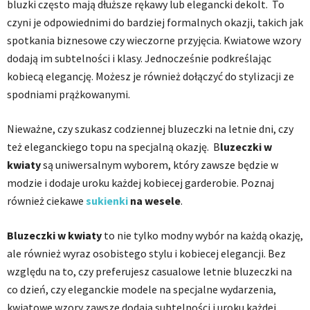
bluzki często mają dłuższe rękawy lub elegancki dekolt. To
czyni je odpowiednimi do bardziej formalnych okazji, takich jak
spotkania biznesowe czy wieczorne przyjęcia. Kwiatowe wzory
dodają im subtelności i klasy. Jednocześnie podkreślając
kobiecą elegancję. Możesz je również dołączyć do stylizacji ze
spodniami prążkowanymi.
Nieważne, czy szukasz codziennej bluzeczki na letnie dni, czy
też eleganckiego topu na specjalną okazję. B
luzeczki w
kwiaty
są uniwersalnym wyborem, który zawsze będzie w
modzie i dodaje uroku każdej kobiecej garderobie. Poznaj
również ciekawe
sukienki
na wesele
.
Bluzeczki w kwiaty
to nie tylko modny wybór na każdą okazję,
ale również wyraz osobistego stylu i kobiecej elegancji. Bez
względu na to, czy preferujesz casualowe letnie bluzeczki na
co dzień, czy eleganckie modele na specjalne wydarzenia,
kwiatowe wzory zawsze dodają subtelności i uroku każdej