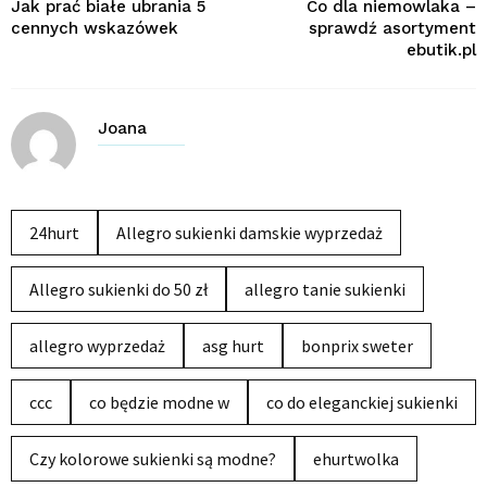
Jak prać białe ubrania 5
Co dla niemowlaka –
cennych wskazówek
sprawdź asortyment
ebutik.pl
Joana
24hurt
Allegro sukienki damskie wyprzedaż
Allegro sukienki do 50 zł
allegro tanie sukienki
allegro wyprzedaż
asg hurt
bonprix sweter
ccc
co będzie modne w
co do eleganckiej sukienki
Czy kolorowe sukienki są modne?
ehurtwolka