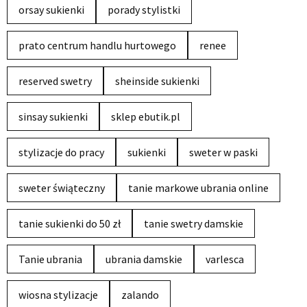
orsay sukienki
porady stylistki
prato centrum handlu hurtowego
renee
reserved swetry
sheinside sukienki
sinsay sukienki
sklep ebutik.pl
stylizacje do pracy
sukienki
sweter w paski
sweter świąteczny
tanie markowe ubrania online
tanie sukienki do 50 zł
tanie swetry damskie
Tanie ubrania
ubrania damskie
varlesca
wiosna stylizacje
zalando