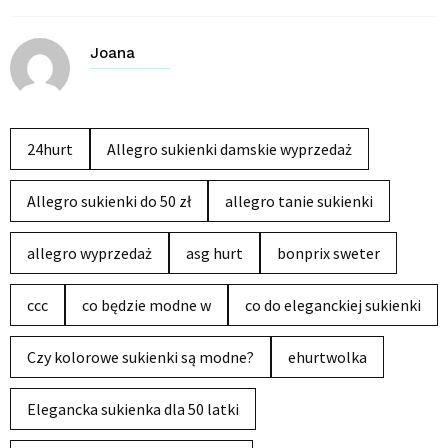
Joana
24hurt
Allegro sukienki damskie wyprzedaż
Allegro sukienki do 50 zł
allegro tanie sukienki
allegro wyprzedaż
asg hurt
bonprix sweter
ccc
co będzie modne w
co do eleganckiej sukienki
Czy kolorowe sukienki są modne?
ehurtwolka
Elegancka sukienka dla 50 latki