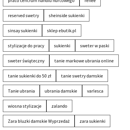
prato centrum handlu hurtowego
renee
reserved swetry
sheinside sukienki
sinsay sukienki
sklep ebutik.pl
stylizacje do pracy
sukienki
sweter w paski
sweter świąteczny
tanie markowe ubrania online
tanie sukienki do 50 zł
tanie swetry damskie
Tanie ubrania
ubrania damskie
varlesca
wiosna stylizacje
zalando
Zara bluzki damskie Wyprzedaż
zara sukienki