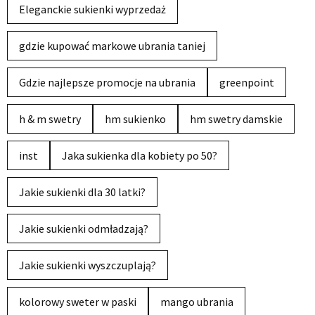
Eleganckie sukienki wyprzedaż
gdzie kupować markowe ubrania taniej
Gdzie najlepsze promocje na ubrania
greenpoint
h & m swetry
hm sukienko
hm swetry damskie
inst
Jaka sukienka dla kobiety po 50?
Jakie sukienki dla 30 latki?
Jakie sukienki odmładzają?
Jakie sukienki wyszczuplają?
kolorowy sweter w paski
mango ubrania