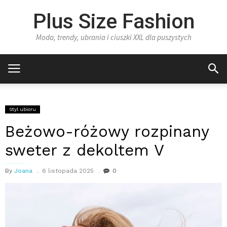
Plus Size Fashion
Moda, trendy, ubrania i ciuszki XXL dla puszystych
Styl ubioru
Beżowo-różowy rozpinany
sweter z dekoltem V
By
Joana
6 listopada 2025
0