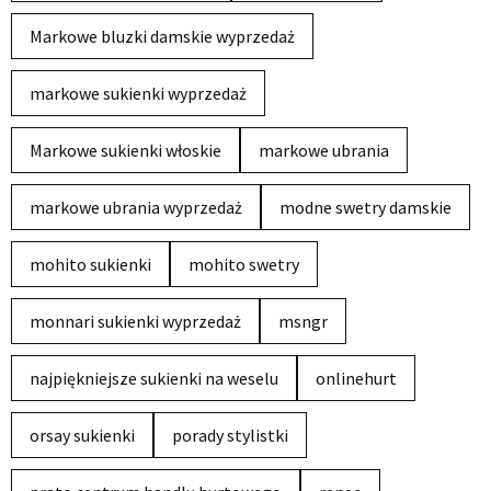
Markowe bluzki damskie wyprzedaż
markowe sukienki wyprzedaż
Markowe sukienki włoskie
markowe ubrania
markowe ubrania wyprzedaż
modne swetry damskie
mohito sukienki
mohito swetry
monnari sukienki wyprzedaż
msngr
najpiękniejsze sukienki na weselu
onlinehurt
orsay sukienki
porady stylistki