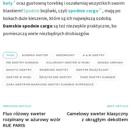
buty
oraz gustowną torebkę i oszałamiaj wszystkich swoim
blaskiem!
Spodnie
bojówki, czyli
spodnie cargo
, mają po
bokach duże kieszenie, które są ich największą ozdobą.
Damskie spodnie cargo
są też niezwykle praktyczne, bo
pomieszczą wiele niezbędnych drobiazgów.
TAGS
BONPRIX SWETER
GREENPOINT
H & M SWETRY
HM SWETRY DAMSKIE
KOLOROWY SWETER W PASKI
MANGO UBRANIA
MOHITO SWETRY
RESERVED SWETRY
SWETER ŚWIĄTECZNY
SWETER W PASKI
ŚWIĄTECZNE SWETRY
TANIE SWETRY DAMSKIE
ZARA SWETRYM MARKOWE SWETRY DAMSKIE WYPRZEDAŻ
PREVIOUS ARTICLE
NEXT ARTICLE
Fluo różowy sweter
Camelowy sweter klasyczny
rozpinany w ażurowy wzór
z okrągłym dekoltem
RUE PARIS